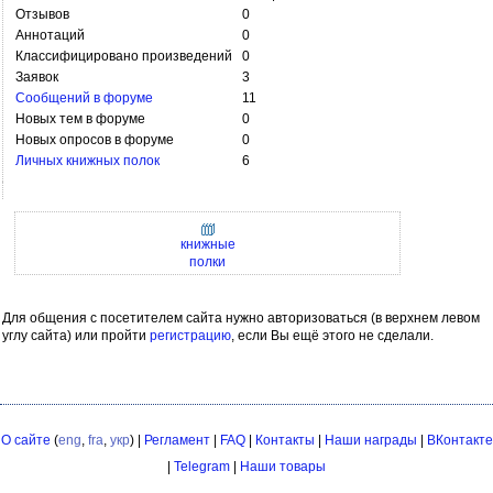
Отзывов
0
Аннотаций
0
Классифицировано произведений
0
Заявок
3
Сообщений в форуме
11
Новых тем в форуме
0
Новых опросов в форуме
0
Личных книжных полок
6
книжные
полки
Для общения с посетителем сайта нужно авторизоваться (в верхнем левом
углу сайта) или пройти
регистрацию
, если Вы ещё этого не сделали.
О сайте
(
eng
,
fra
,
укр
) |
Регламент
|
FAQ
|
Контакты
|
Наши награды
|
ВКонтакте
|
Telegram
|
Наши товары