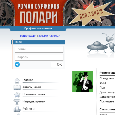
Профиль посетителя
регистрация
|
забыли пароль?
вход
OK
Регистрац
Псевдоним
Главная
ФИО
Авторы, книги
Пол
День рожде
Новинки и планы
Дата регис
Награды, премии
Последнее
Рейтинги
Статистич