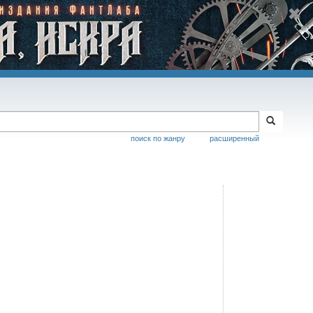
поиск по жанру
расширенный