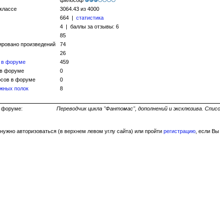
философ
 классе
3064.43 из 4000
664 |
статистика
4 | баллы за отзывы: 6
85
ировано произведений
74
26
 в форуме
459
 в форуме
0
сов в форуме
0
жных полок
8
ь на форуме:
Переводчик цикла "Фантомас", дополнений и эксклюзива. Список
нужно авторизоваться (в верхнем левом углу сайта) или пройти
регистрацию
, если Вы