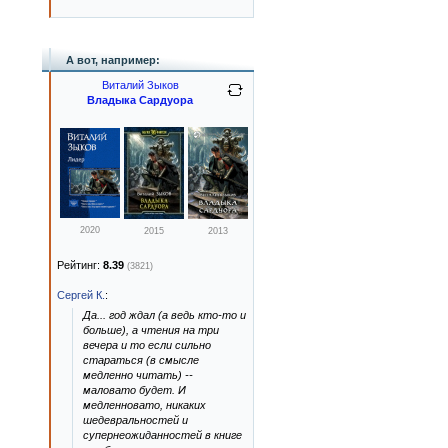
А вот, например:
Виталий Зыков
Владыка Сардуора
2020
2015
2013
Рейтинг:
8.39
(3821)
Сергей К.
:
Да... год ждал (а ведь кто-то и
больше), а чтения на три
вечера и то если сильно
стараться (в смысле
медленно читать) --
маловато будет. И
медленновато, никаких
шедевральностей и
супернеожиданностей в книге