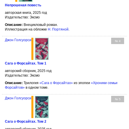
Непрошеная повесть
авторская книга, 2025 год
Издательство: Эксмо
Описание:
Внецикловый роман.
Иллюстрация на обложке
Н. Портяной
.
Джон Голсуорси
№ 4
Сага о Форсайтах. Том 1
авторский сборник, 2025 год
Издательство: Эксмо
Описание:
Трилогия
«Сага о Форсайтах»
из эпопеи
«Хроники семьи
Форсайтов»
в одном томе.
Джон Голсуорси
№ 5
Сага о Форсайтах. Том 2
авторский сборник, 2025 год