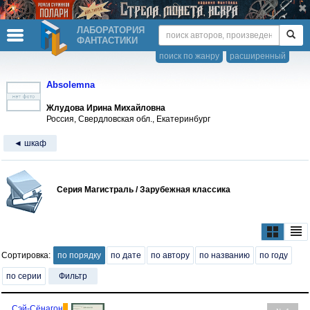
ЛАБОРАТОРИЯ
ФАНТАСТИКИ
поиск по жанру
расширенный
Absolemna
Жлудова Ирина Михайловна
Россия, Свердловская обл., Екатеринбург
◄ шкаф
Серия Магистраль / Зарубежная классика
Сортировка:
по порядку
по дате
по автору
по названию
по году
по серии
Фильтр
Сэй-Сёнагон