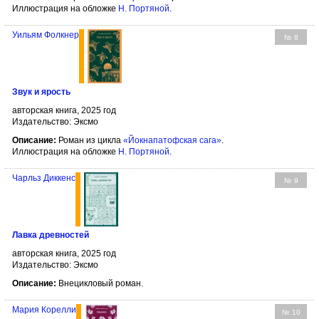
Иллюстрация на обложке
Н. Портяной
.
Уильям Фолкнер
№ 8
Звук и ярость
авторская книга, 2025 год
Издательство: Эксмо
Описание:
Роман из цикла
«Йокнапатофская сага»
.
Иллюстрация на обложке
Н. Портяной
.
Чарльз Диккенс
№ 9
Лавка древностей
авторская книга, 2025 год
Издательство: Эксмо
Описание:
Внецикловый роман.
Мария Корелли
№ 10