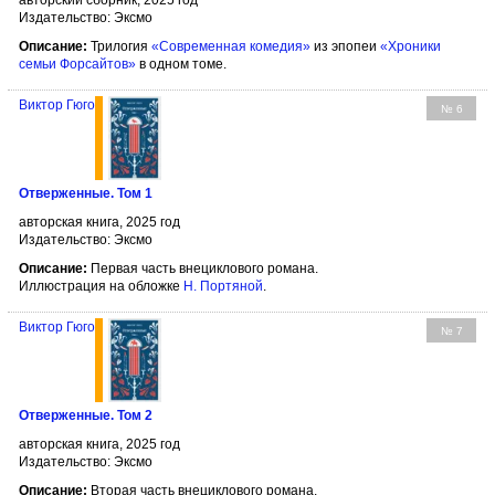
Издательство: Эксмо
Описание:
Трилогия
«Современная комедия»
из эпопеи
«Хроники
семьи Форсайтов»
в одном томе.
Виктор Гюго
№ 6
Отверженные. Том 1
авторская книга, 2025 год
Издательство: Эксмо
Описание:
Первая часть внециклового романа.
Иллюстрация на обложке
Н. Портяной
.
Виктор Гюго
№ 7
Отверженные. Том 2
авторская книга, 2025 год
Издательство: Эксмо
Описание:
Вторая часть внециклового романа.