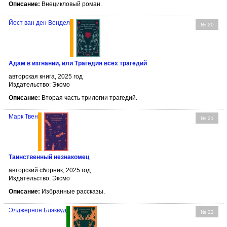
Описание:
Внецикловый роман.
Йост ван ден Вондел
№ 20
Адам в изгнании, или Трагедия всех трагедий
авторская книга, 2025 год
Издательство: Эксмо
Описание:
Вторая часть трилогии трагедий.
Марк Твен
№ 21
Таинственный незнакомец
авторский сборник, 2025 год
Издательство: Эксмо
Описание:
Избранные рассказы.
Элджернон Блэквуд
№ 22