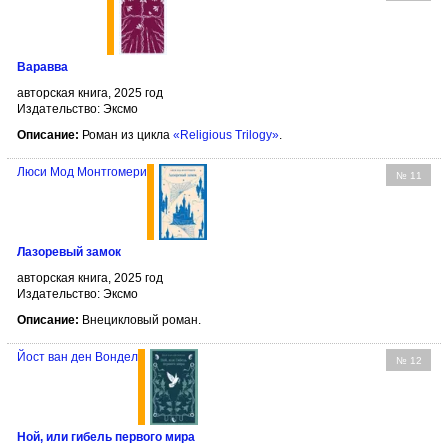
Варавва
авторская книга, 2025 год
Издательство: Эксмо
Описание:
Роман из цикла
«Religious Trilogy»
.
Люси Мод Монтгомери
№ 11
Лазоревый замок
авторская книга, 2025 год
Издательство: Эксмо
Описание:
Внецикловый роман.
Йост ван ден Вондел
№ 12
Ной, или гибель первого мира