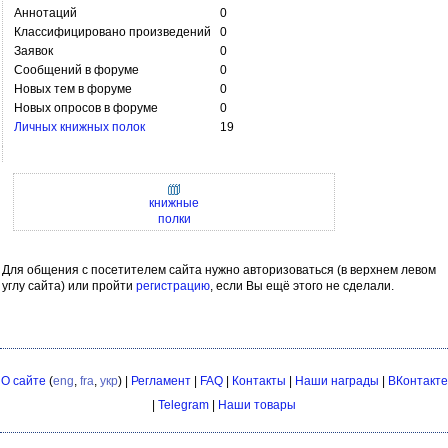
Аннотаций
0
Классифицировано произведений
0
Заявок
0
Сообщений в форуме
0
Новых тем в форуме
0
Новых опросов в форуме
0
Личных книжных полок
19
книжные
полки
Для общения с посетителем сайта нужно авторизоваться (в верхнем левом
углу сайта) или пройти
регистрацию
, если Вы ещё этого не сделали.
О сайте
(
eng
,
fra
,
укр
) |
Регламент
|
FAQ
|
Контакты
|
Наши награды
|
ВКонтакте
|
Telegram
|
Наши товары