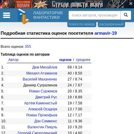
ЛАБОРАТОРИЯ
ФАНТАСТИКИ
поиск по жанру
расширенный
Подробная статистика оценок посетителя
armavir-19
Всего оценок:
355
Таблица оценок по авторам
Автор
оценок
/
средняя
1.
Дем Михайлов
69
/
9.14
2.
Михаил Атаманов
40
/
8.50
3.
Василий Маханенко
27
/
8.74
4.
Данияр Сугралинов
24
/
7.67
5.
Роман Суржиков
20
/
8.35
6.
Дмитрий Рус
19
/
8.89
7.
Артём Каменистый
19
/
7.58
8.
Алексей Осадчук
13
/
7.00
9.
Роман Прокофьев
12
/
7.17
10.
Дэн Симмонс
11
/
9.36
11.
Валентин Пикуль
10
/
9.20
12.
Георгий Смородинский
10
/
4.60