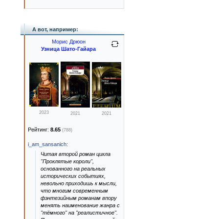
А вот, например:
Морис Дрюон
Узница Шато-Гайара
2023
2021
2021
Рейтинг:
8.65
(788)
i_am_sansanich
:
Читая второй роман цикла
"Проклятые короли",
основанного на реальных
исторических событиях,
невольно приходишь к мысли,
что многим современным
фэнтезийным романам впору
менять наименование жанра с
"тёмного" на "реалистичное".