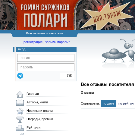
Все отзывы посетителя
регистрация
|
забыли пароль?
вход
OK
Все отзывы посетител
Отзывы
Главная
Авторы, книги
Сортировка:
по дате
по рейтинг
Новинки и планы
Награды, премии
Рейтинги