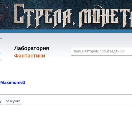
Лаборатория
Фантастики
я
Maximum63
у
по оценке