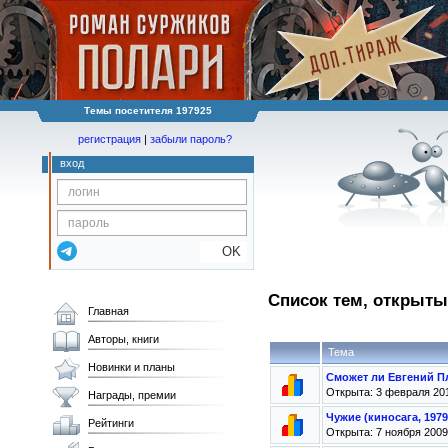
Темы посетителя 197925
регистрация
|
забыли пароль?
вход
OK
Список тем, открыт
Главная
Авторы, книги
Тема
Новинки и планы
Сможет ли Евгений П
Открыта: 3 февраля 201
Награды, премии
Чужие (киносага, 1979 -
Рейтинги
Открыта: 7 ноября 2009 