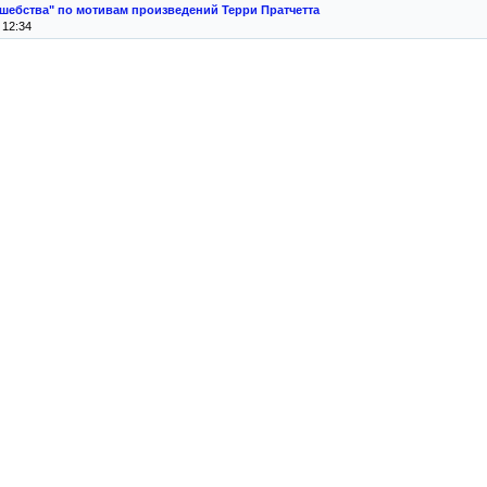
лшебства" по мотивам произведений Терри Пратчетта
 12:34