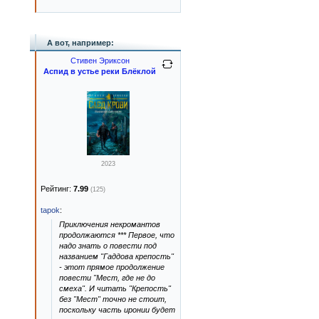
А вот, например:
Стивен Эриксон
Аспид в устье реки Блёклой
2023
Рейтинг:
7.99
(125)
tapok
:
Приключения некромантов
продолжаются *** Первое, что
надо знать о повести под
названием "Гаддова крепость"
- этот прямое продолжение
повести "Мест, где не до
смеха". И читать "Крепость"
без "Мест" точно не стоит,
поскольку часть иронии будет