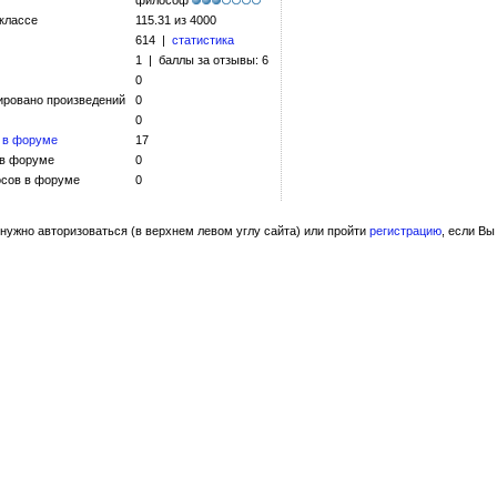
философ
 классе
115.31 из 4000
614 |
статистика
1 | баллы за отзывы: 6
0
ировано произведений
0
0
 в форуме
17
 в форуме
0
сов в форуме
0
нужно авторизоваться (в верхнем левом углу сайта) или пройти
регистрацию
, если Вы