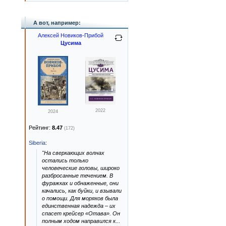
А вот, например:
Алексей Новиков-Прибой
Цусима
2022
2024
Рейтинг:
8.47
(172)
Siberia
:
"На сверкающих волнах
остались только
человеческие головы, широко
разбросанные течением. В
фуражках и обнаженные, они
качались, как буйки, и взывали
о помощи. Для моряков была
единственная надежда – их
спасет крейсер «Отава». Он
полным ходом направился к
...