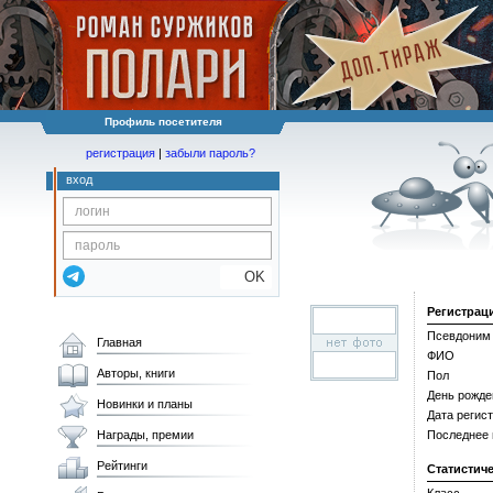
Профиль посетителя
регистрация
|
забыли пароль?
вход
OK
Регистрац
Псевдоним
Главная
ФИО
Авторы, книги
Пол
День рожде
Новинки и планы
Дата регис
Награды, премии
Последнее
Рейтинги
Статистич