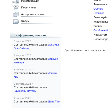
Класс
Рекомендации
Развитие в
Посетители
Оценок
Отзывов
Авторские колонки
Аннотаций
Форум
Классифиц
Заявок
Сообщений
Новых тем
информация, новости
Новых опро
5 августа 2026 г.
Составлена библиография
Махмуда
Эль-Сайеда
Для общения с посетителем сайта 
4 августа 2026 г.
Составлена библиография
Маркуса
Кливера
3 августа 2026 г.
Составлена библиография
Моники
Ким
2 августа 2026 г.
Составлена библиография
Вайшнави Патель
1 августа 2026 г.
Составлена библиография
Шэнь Тао