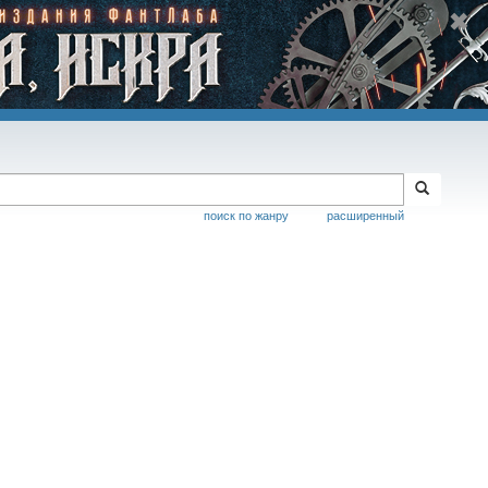
поиск по жанру
расширенный