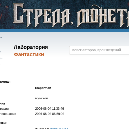
Лаборатория
Фантастики
ионная
reaperman
мужской
ния
трации
2006-08-04 11:33:46
 посещение
2026-08-04 06:59:04
еская