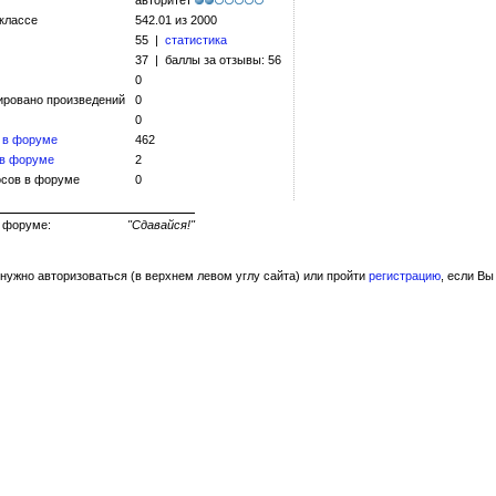
авторитет
 классе
542.01 из 2000
55 |
статистика
37 | баллы за отзывы: 56
0
ировано произведений
0
0
 в форуме
462
 в форуме
2
сов в форуме
0
ь на форуме:
"Сдавайся!"
нужно авторизоваться (в верхнем левом углу сайта) или пройти
регистрацию
, если Вы