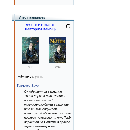
А вот, например:
Джордж Р. Р. Мартин
Повторная помощь
2013
2018
Рейтинг:
7.5
(1000)
Тарчоков Заур
:
Он обещал - он вернулся.
Точно через 5 лет. Ровно с
половиной своего 33-
миллионного долга в кармане.
Кто бы мог подумать (
памятуя об обстоятельствах
первого посещения ), что Таф
вернётся на Сатлэм в ореоле
героя планетарного