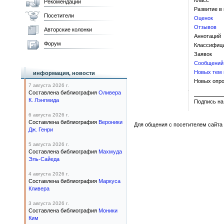
Класс
Рекомендации
Развитие в
Посетители
Оценок
Отзывов
Авторские колонки
Аннотаций
Форум
Классифиц
Заявок
Сообщений
Новых тем
информация, новости
Новых опро
7 августа 2026 г.
Составлена библиография
Оливера
К. Лэнгмида
Подпис
6 августа 2026 г.
Составлена библиография
Вероники
Для общения с посетителем сайта 
Дж. Генри
5 августа 2026 г.
Составлена библиография
Махмуда
Эль-Сайеда
4 августа 2026 г.
Составлена библиография
Маркуса
Кливера
3 августа 2026 г.
Составлена библиография
Моники
Ким