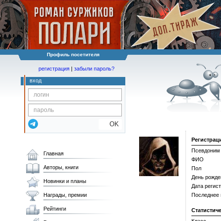
Профиль посетителя
регистрация
|
забыли пароль?
вход
OK
Регистрац
Псевдоним
Главная
ФИО
Авторы, книги
Пол
День рожде
Новинки и планы
Дата регис
Награды, премии
Последнее
Рейтинги
Статистич