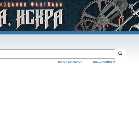
поиск по жанру
расширенный