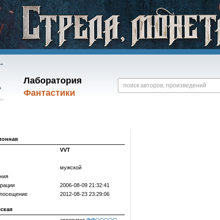
Лаборатория
Фантастики
ионная
VVT
мужской
ния
трации
2006-08-09 21:32:41
 посещение
2012-08-23 23:29:06
еская