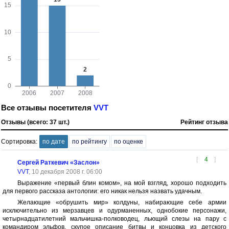
Все отзывы посетителя
VVT
Отзывы (всего: 37 шт.)
Рейтинг отзыва
Сортировка:
по дате
по рейтингу
по оценке
[
4
]
Сергей Раткевич «Заслон»
VVT
, 10 декабря 2008 г. 06:00
Выражение «первый блин комом», на мой взгляд, хорошо подходить
для первого рассказа антологии: его никак нельзя назвать удачным.
Желающие «обрушить мир» колдуны, набирающие себе армии
исключительно из мерзавцев и одурманенных, однобокие персонажи,
четырнадцатилетний мальчишка-полководец, льющий слезы на пару с
командиром эльфов, скупое описание битвы и концовка из детского