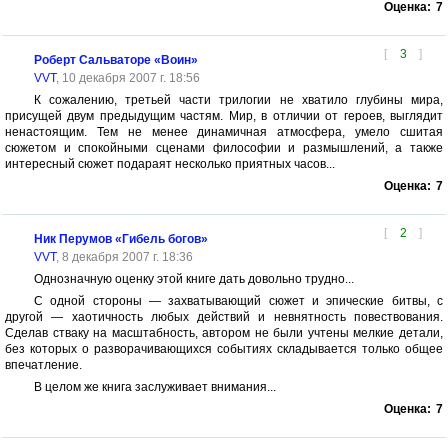
Оценка:
7
[
3
]
Роберт Сальваторе «Воин»
VVT
, 10 декабря 2007 г. 18:56
К сожалению, третьей части трилогии не хватило глубины мира,
присущей двум предыдущим частям. Мир, в отличии от героев, выглядит
ненастоящим. Тем не менее динамичная атмосфера, умело сшитая
сюжетом и спокойными сценами философии и размышлений, а также
интересный сюжет подараят несколько приятных часов...
Оценка:
7
[
2
]
Ник Перумов «Гибель богов»
VVT
, 8 декабря 2007 г. 18:36
Однозначную оценку этой книге дать довольно трудно...
С одной стороны — захватывающий сюжет и эпические битвы, с
другой — хаотичность любых действий и невнятность повествования.
Сделав стваку на масштабность, автором не были учтены мелкие детали,
без которых о разворачивающихся событиях складывается только общее
впечатление.
В целом же книга заслуживает внимания...
Оценка:
7