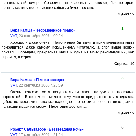
ненавязчивый юмор... Современная классика и осколок, без которого
понять картину последующих событий будет нелегко...
Оценка:
9
[
1
]
Вера Камша «Несравненное право»
VVT
, 23 сентября 2006 г. 00:24
Хорошо и даже очень... Наполненая битвами и приключениями книга
понравиться даже самому искушенному читателю, а слог выше всяких
похвал... Вообщем, прекрасная книга и одна из моих рекомендаций, как,
впрочем, и серия...
Оценка:
10
[
3
]
Вера Камша «Тёмная звезда»
VVT
, 22 сентября 2006 г. 23:59
Очень неплохо, хотя вступительная часть получилась несколько
сыроватой... В целом же, мало к чему можно придраться, книга сделана
добротно, местами несколько надоедает, но потом сново затягивает, стиль
написани нравится сразу... Прочтения достойна...
Оценка:
9
[
0
]
Роберт Сальваторе «Беззвёздная ночь»
VVT
, 17 сентября 2006 г. 21:54