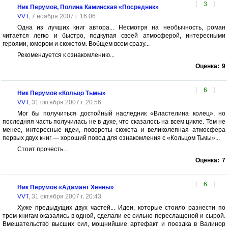
[
3
]
Ник Перумов, Полина Каминская «Посредник»
VVT
, 7 ноября 2007 г. 16:06
Одна из лучших книг автора... Несмотря на необычность, роман
читается легко и быстро, подкупая своей атмосферой, интересными
героями, юмором и сюжетом. Вобщем всем сразу...
Рекомендуется к ознакомлению...
Оценка:
9
[
6
]
Ник Перумов «Кольцо Тьмы»
VVT
, 31 октября 2007 г. 20:56
Мог бы получиться достойный наследник «Властелина колец», но
последняя часть получилась не в духе, что сказалось на всем цикле. Тем не
менее, интересные идеи, повороты сюжета и великолепная атмосфера
первых двух книг — хороший повод для ознакомления с «Кольцом Тьмы»...
Стоит прочесть...
Оценка:
7
[
6
]
Ник Перумов «Адамант Хенны»
VVT
, 31 октября 2007 г. 20:43
Хуже предыдущих двух частей... Идеи, которые стоило разнести по
трем книгам оказались в одной, сделали ее сильно переслащеной и сырой.
Вмешательство высших сил, мощнийшие артефакт и поездка в Валинор