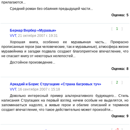
прилагаются...
Средний роман без обаяния предыдущей части...
Оценка:
5
[
1
]
Бернар Вербер «Муравьи»
VVT
, 21 октября 2007 г. 19:31
Хорошая книга, особенно ее муравьиная часть... Прекрасно
прописанные герои (как человеческие, так и муравьиные), атмосфера жизни
муравейника и загадки подвала создают благоприятное впечатление, что
не спасает книгу от некоторых нелепостей...
Достойное произведение...
Оценка:
8
[
2
]
Аркадий и Борис Стругацкие «Страна багровых туч»
VVT
, 16 сентября 2007 г. 15:18
Довольно интересный пример альтернативного будующего... Стиль
написания Стругацких на первый взгляд ничем особым не выделятся, но
запоминаеться надолго, а живые герои и обилие описаний и терминов
создает впечатление, что такое действительно может произойти...
Оценка:
9
[
-2
]