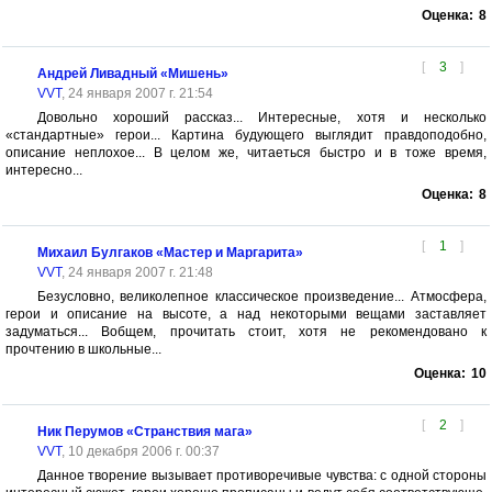
Оценка:
8
[
3
]
Андрей Ливадный «Мишень»
VVT
, 24 января 2007 г. 21:54
Довольно хороший рассказ... Интересные, хотя и несколько
«стандартные» герои... Картина будующего выглядит правдоподобно,
описание неплохое... В целом же, читаеться быстро и в тоже время,
интересно...
Оценка:
8
[
1
]
Михаил Булгаков «Мастер и Маргарита»
VVT
, 24 января 2007 г. 21:48
Безусловно, великолепное классическое произведение... Атмосфера,
герои и описание на высоте, а над некоторыми вещами заставляет
задуматься... Вобщем, прочитать стоит, хотя не рекомендовано к
прочтению в школьные...
Оценка:
10
[
2
]
Ник Перумов «Странствия мага»
VVT
, 10 декабря 2006 г. 00:37
Данное творение вызывает противоречивые чувства: с одной стороны