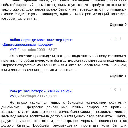
Очень хорошая книга, достойный наследник Толкина... Описание
событий нареканий не вызывает, присутсвует все, что требуеться от книжки
такого жанра, хотя песни можно было и не переводить, от полчившейся
ахинеи сводит скулы... Вообщем, одна из моих рекомендаций, классика,
которую нужно знать...
Оценка:
9
[
1
]
Лайон Спрэг де Камп, Флетчер Прэтт
«Дипломированный чародей»
VVT
, 9 сентября 2006 г. 23:37
Классическое произвидени, которое надо знать... Основу составляет
приятный негрубый юмор, хотя фантастическая составляющая подгуляла...
Огорчает отсутствие маштабных битв и какае-то бессистемность... Вобщем,
книга для развлечения, простая и понятная...
Оценка:
7
[
0
]
Роберт Сальваторе «Тёмный эльф»
VVT
, 9 сентября 2006 г. 23:32
Не плохо сделанная книга, с большим количеством схваток и
динамизма... Прекрасно описан мир Темных эльфов, его нравы и
жестокость, хотя главного героев можно было сделать несколько суровее,
ведь подземное воспитание должно накладывать свой отпечаток... Также,
радует описание жестокости, неприкрытое моралью, написанно «как
должно быть»... Вообщем, рекомендуется прочитать хотя бы для