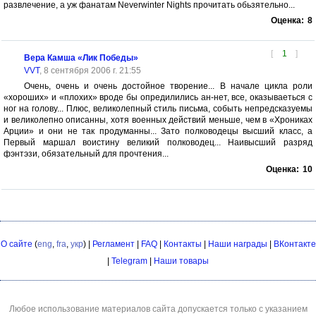
развлечение, а уж фанатам Neverwinter Nights прочитать обьзятельно...
Оценка:
8
[
1
]
Вера Камша «Лик Победы»
VVT
, 8 сентября 2006 г. 21:55
Очень, очень и очень достойное творение... В начале цикла роли
«хороших» и «плохих» вроде бы опредилились ан-нет, все, оказываеться с
ног на голову... Плюс, великолепный стиль письма, событь непредсказуемы
и великолепно описанны, хотя военных действий меньше, чем в «Хрониках
Арции» и они не так продуманны... Зато полководецы высший класс, а
Первый маршал воистину великий полководец... Наивысший разряд
фэнтэзи, обязательный для прочтения...
Оценка:
10
О сайте
(
eng
,
fra
,
укр
) |
Регламент
|
FAQ
|
Контакты
|
Наши награды
|
ВКонтакте
|
Telegram
|
Наши товары
Любое использование материалов сайта допускается только с указанием