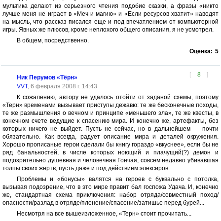
мультика делают из серьезного чтения подобие сказки, а фразы «никто
лучше меня не играет в «Меч и магию» и «Если ресурсов хватит» наводят
на мысль, что рассказ писался еще и под впечатлением от компьютерной
игры. Явных же плюсов, кроме неплохого общего описания, я не усмотрел.
В общем, посредственно.
Оценка:
5
[
8
]
Ник Перумов «Тёрн»
VVT
, 6 февраля 2008 г. 14:43
К сожалению, автору не удалось отойти от заданой схемы, поэтому
«Терн» временами вызывает приступы дежавю: те же бесконечные походы,
те же размышления о вечном и принципе «меньшего зла», те же квесты, в
конечном счете ведущие к спасению мира. И конечно же, артефакты, без
которых ничего не выйдет. Пусть не сейчас, но в дальнейшем — почти
обязательно. Как всегда, радует описание мира и деталей окружения.
Хорошо прописаные герои сделали бы книгу гораздо «вкуснее», если бы не
ряд банальностей, в числе которых ноющий и плачущий(?) демон и
подозрительно душевная и человечная Гончая, совсем недавно убивавшая
толпы своих жертв, пусть даже и под действием элексиров.
Проблемы и «бонусы» валятся на героев с буквально с потолка,
вызывая подозрение, что в это мире правит бал госпожа Удача. И, конечно
же, стандартная схема приключения: набор отряда/совместный поход/
опасности/разлад в отряде/пленение/спасение/затишье перед бурей...
Несмотря на все вышеизложенное, «Терн» стоит прочитать...