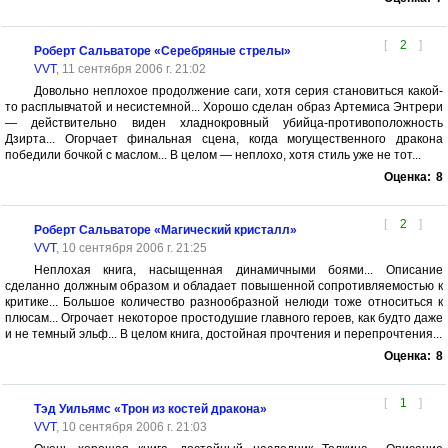
[
2
]
Роберт Сальваторе «Серебряные стрелы»
VVT
, 11 сентября 2006 г. 21:02
Довольно неплохое продолжение саги, хотя серия становиться какой-
то расплывчатой и несистемной... Хорошо сделан образ Артемиса Энтрери
— действительно виден хладнокровный убийца-противоположность
Дзирта... Огорчает финальная сцена, когда могущественного дракона
победили бочкой с маслом... В целом — неплохо, хотя стиль уже не тот...
Оценка:
8
[
2
]
Роберт Сальваторе «Магический кристалл»
VVT
, 10 сентября 2006 г. 21:25
Неплохая книга, насыщенная динамичными боями... Описание
сделанно должным образом и обладает повышенной сопротивляемостью к
критике... Большое количество разнообразной нелюди тоже относиться к
плюсам... Огрочает некоторое простодушие главного героев, как будто даже
и не темный эльф... В целом книга, достойная прочтения и перепрочтения...
Оценка:
8
[
1
]
Тэд Уильямс «Трон из костей дракона»
VVT
, 10 сентября 2006 г. 21:03