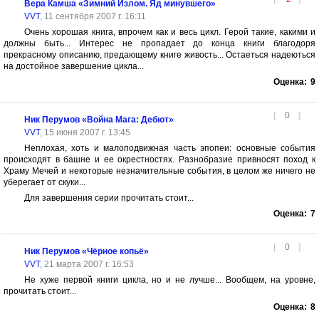
Вера Камша «Зимний Излом. Яд минувшего»
VVT
, 11 сентября 2007 г. 16:11
Очень хорошая книга, впрочем как и весь цикл. Герой такие, какими и
должны быть... Интерес не пропадает до конца книги благодоря
прекрасному описанию, предающему книге живость... Остаеться надеються
на достойное завершение цикла...
Оценка:
9
[
0
]
Ник Перумов «Война Мага: Дебют»
VVT
, 15 июня 2007 г. 13:45
Неплохая, хоть и малоподвижная часть эпопеи: основные события
происходят в башне и ее окрестностях. Разнобразие привносят поход к
Храму Мечей и некоторые незначительные события, в целом же ничего не
уберегает от скуки...
Для завершения серии прочитать стоит...
Оценка:
7
[
0
]
Ник Перумов «Чёрное копьё»
VVT
, 21 марта 2007 г. 16:53
Не хуже первой книги цикла, но и не лучше... Вообщем, на уровне,
прочитать стоит...
Оценка:
8