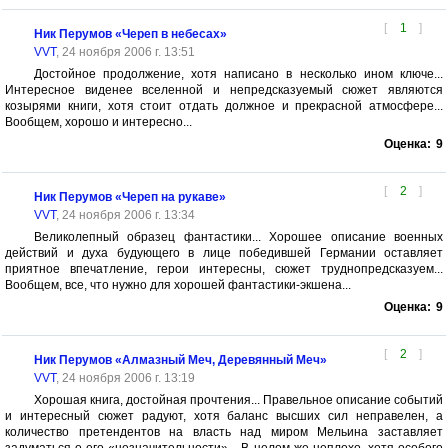
[
1
]
Ник Перумов «Череп в небесах»
VVT
, 24 ноября 2006 г. 13:51
Достойное продолжение, хотя написано в несколько ином ключе...
Интересное виденее вселенной и непредсказуемый сюжет являются
козырями книги, хотя стоит отдать должное и прекрасной атмосфере...
Вообщем, хорошо и интересно...
Оценка:
9
[
2
]
Ник Перумов «Череп на рукаве»
VVT
, 24 ноября 2006 г. 13:34
Великолепный образец фантастики... Хорошее описание военных
действий и духа будующего в лице победившей Германии оставляет
приятное впечатление, герои интересны, сюжет труднопредсказуем...
Вообщем, все, что нужно для хорошей фантастики-экшена...
Оценка:
9
[
2
]
Ник Перумов «Алмазный Меч, Деревянный Меч»
VVT
, 24 ноября 2006 г. 13:19
Хорошая книга, достойная прочтения... Правельное описание событий
и интересный сюжет радуют, хотя баланс высших сил неправелен, а
количество претендентов на власть над миром Мельина заставляет