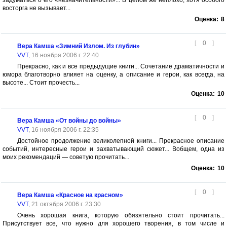
задуматься о его «незначительности»... В целом же неплохо, хотя особого
восторга не вызывает...
Оценка:
8
[
0
]
Вера Камша «Зимний Излом. Из глубин»
VVT
, 16 ноября 2006 г. 22:40
Прекрасно, как и все предыдущие книги... Сочетание драматичности и
юмора благотворно влияет на оценку, а описание и герои, как всегда, на
высоте... Стоит прочесть...
Оценка:
10
[
0
]
Вера Камша «От войны до войны»
VVT
, 16 ноября 2006 г. 22:35
Достойное продолжение великолепной книги... Прекрасное описание
событий, интересные герои и захватывающий сюжет... Вобщем, одна из
моих рекомендаций — советую прочитать...
Оценка:
10
[
0
]
Вера Камша «Красное на красном»
VVT
, 21 октября 2006 г. 23:30
Очень хорошая книга, которую обязятельно стоит прочитать...
Присутствует все, что нужно для хорошего творения, в том числе и