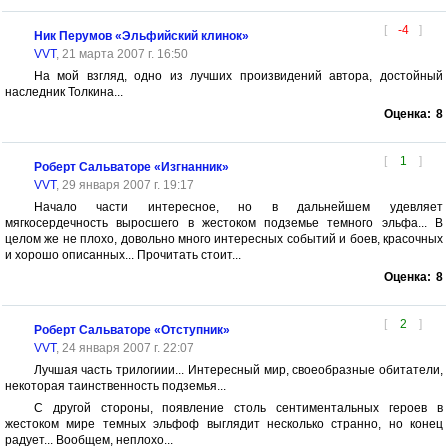
[
-4
]
Ник Перумов «Эльфийский клинок»
VVT
, 21 марта 2007 г. 16:50
На мой взгляд, одно из лучших произвидений автора, достойный
наследник Толкина...
Оценка:
8
[
1
]
Роберт Сальваторе «Изгнанник»
VVT
, 29 января 2007 г. 19:17
Начало части интересное, но в дальнейшем удевляет
мягкосердечность выросшего в жестоком подземье темного эльфа... В
целом же не плохо, довольно много интересных событий и боев, красочных
и хорошо описанных... Прочитать стоит...
Оценка:
8
[
2
]
Роберт Сальваторе «Отступник»
VVT
, 24 января 2007 г. 22:07
Лучшая часть трилогиии... Интересный мир, своеобразные обитатели,
некоторая таинственность подземья...
С другой стороны, появление столь сентиментальных героев в
жестоком мире темных эльфоф выглядит несколько странно, но конец
радует... Вообщем, неплохо...