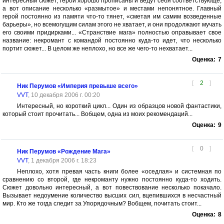
интересный сюжет, герои хорошо прописаны и ведут себя соответствующе,
а вот описание несколько «размытое» и местами непонятное. Главный
герой постоянно из памяти что-то тянет, «сметая им самим возведенные
барьеры», но всемогущим силам этого не хватает, и они продолжают мучать
его своими придирками... «Странствие мага» полностью оправывает свое
название: некромант с командой постоянно куда-то идет, что несколько
портит сюжет... В целом же неплохо, но все же чего-то нехватает...
Оценка:
7
[
2
]
Ник Перумов «Империя превыше всего»
VVT
, 10 декабря 2006 г. 00:20
Интересный, но короткий цикл... Один из образцов новой фантастики,
который стоит прочитать... Вобщем, одна из моих рекомендаций...
Оценка:
9
[
0
]
Ник Перумов «Рождение Мага»
VVT
, 1 декабря 2006 г. 18:23
Неплохо, хотя превая часть книги более «оседлая» и системная по
сравнению со второй, где некроманту нужно постоянно куда-то ходить.
Сюжет довольно интересный, а вот повествование несколько покачало.
Вызывает недоумение количество высших сил, вцепившихся в несчастный
мир. Кто же тогда следит за Упорядочным? Вобщем, почитать стоит...
Оценка:
8