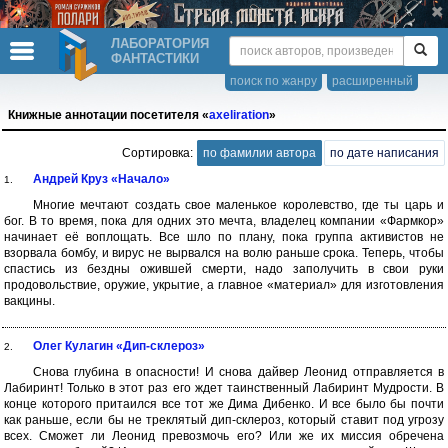
ЛАБОРАТОРИЯ
ФАНТАСТИКИ
поиск по жанру
расширенный
Книжные аннотации посетителя «
axeliration
»
Сортировка:
по фамилии автора
по дате написания
Андрей Круз «Начало»
1.
Многие мечтают создать свое маленькое королевство, где ты царь и
бог. В то время, пока для одних это мечта, владелец компании «Фармкор»
начинает её воплощать. Все шло по плану, пока группа активистов не
взорвала бомбу, и вирус не вырвался на волю раньше срока. Теперь, чтобы
спастись из бездны ожившей смерти, надо заполучить в свои руки
продовольствие, оружие, укрытие, а главное «материал» для изготовления
вакцины.
Олег Кулагин «Дип-склероз»
2.
Снова глубина в опасности! И снова дайвер Леонид отправляется в
Лабиринт! Только в этот раз его ждет таинственный Лабиринт Мудрости. В
конце которого притаился все тот же Дима Дибенко. И все было бы почти
как раньше, если бы не треклятый дип-склероз, который ставит под угрозу
всех. Сможет ли Леонид превозмочь его? Или же их миссия обречена