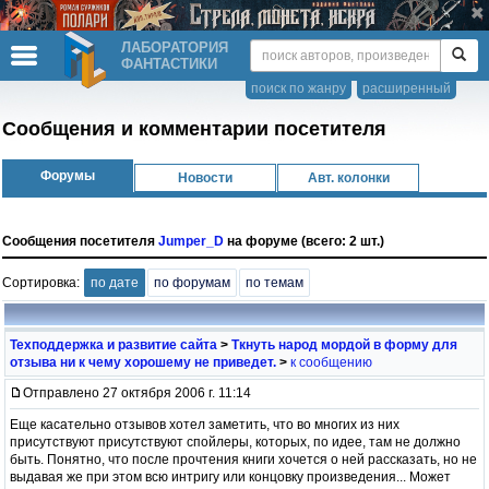
ЛАБОРАТОРИЯ
ФАНТАСТИКИ
поиск по жанру
расширенный
Сообщения и комментарии посетителя
Форумы
Новости
Авт. колонки
Сообщения посетителя
Jumper_D
на форуме (всего: 2 шт.)
Сортировка:
по дате
по форумам
по темам
Техподдержка и развитие сайта
>
Ткнуть народ мордой в форму для
отзыва ни к чему хорошему не приведет.
>
к сообщению
Отправлено 27 октября 2006 г. 11:14
Еще касательно отзывов хотел заметить, что во многих из них
присутствуют присутствуют спойлеры, которых, по идее, там не должно
быть. Понятно, что после прочтения книги хочется о ней рассказать, но не
выдавая же при этом всю интригу или концовку произведения... Может