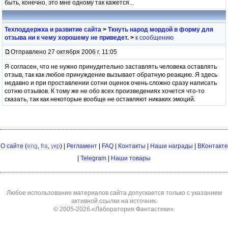
быть, конечно, это мне одному так кажется...
Техподдержка и развитие сайта
>
Ткнуть народ мордой в форму для
отзыва ни к чему хорошему не приведет.
>
к сообщению
Отправлено 27 октября 2006 г. 11:05
Я согласен, что не нужно принудительно заставлять человека оставлять
отзыв, так как любое принуждение вызывает обратную реакцию. Я здесь
недавно и при проставлении сотни оценок очень сложно сразу написать
сотню отзывов. К тому же не обо всех произведениях хочется что-то
сказать, так как некоторые вообще не оставляют никаких эмоций.
О сайте
(
eng
,
fra
,
укр
) |
Регламент
|
FAQ
|
Контакты
|
Наши награды
|
ВКонтакте
|
Telegram
|
Наши товары
Любое использование материалов сайта допускается только с указанием
активной ссылки на источник.
© 2005-2026
«Лаборатория Фантастики»
.