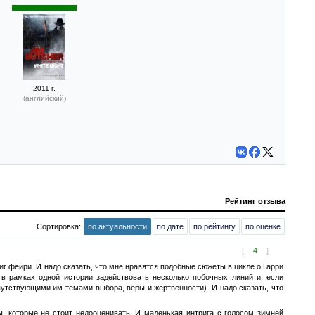
2011 г.
(английский)
Рейтинг отзыва
Сортировка:
по актуальности
по дате
по рейтингу
по оценке
[
4
]
 фейри. И надо сказать, что мне нравятся подобные сюжеты в цикле о Гарри
в рамках одной истории задействовать несколько побочных линий и, если
путствующими им темами выбора, веры и жертвенности). И надо сказать, что
 которые не стоит недооценивать. И маленькая интрига с голосом зимней