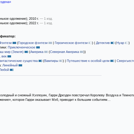
ездена»
нькое одолжение)
; 2010 г.
— 1 изд.
нькое одолжение)
; 2022 г.
— 1 изд.
ификатор:
Фэнтези
(
Городское фэнтези
|
Героическое фэнтези
)
|
Детектив
(
Нуар
)
тики:
Приключенческое
аш мир (Земля)
(
Америка
(
Северная Америка
)
)
1 век
антастические существа
(
Вампиры
)
|
Путешествие к особой цели
|
Сверхъесте
а:
Линейный
Любой
олодный и снежный Хэллоуин, Гарри Дрезден повстречал Королеву Воздуха и Темноты 
лжение», которое Гарри оказывает Мэб, приводит к большим событиям…