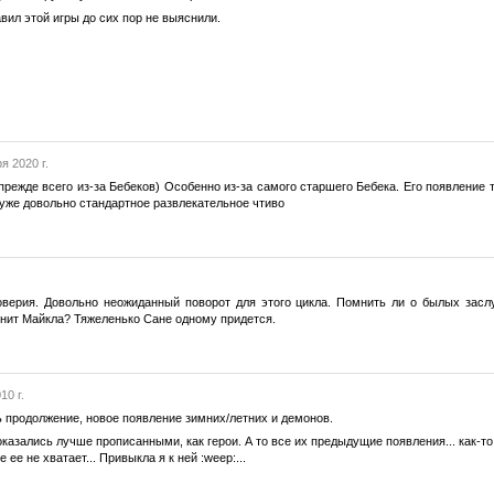
вил этой игры до сих пор не выяснили.
я 2020 г.
прежде всего из-за Бебеков) Особенно из-за самого старшего Бебека. Его появление 
 уже довольно стандартное развлекательное чтиво
верия. Довольно неожиданный поворот для этого цикла. Помнить ли о былых заслу
енит Майкла? Тяжеленько Сане одному придется.
10 г.
 продолжение, новое появление зимних/летних и демонов.
оказались лучше прописанными, как герои. А то все их предыдущие появления... как-то о
ее не хватает... Привыкла я к ней :weep:...