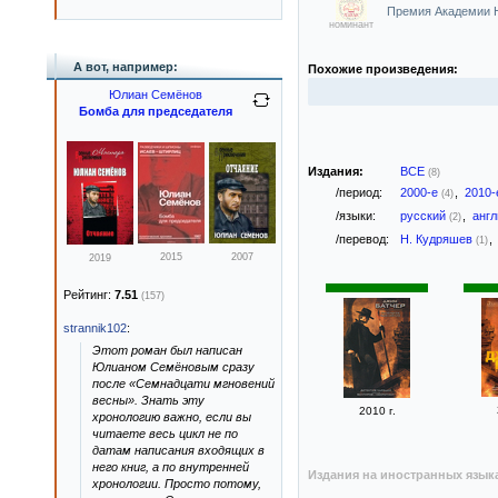
Премия Академии НФ
номинант
А вот, например:
Похожие произведения:
Юлиан Семёнов
Бомба для председателя
Издания:
ВСЕ
(8)
/период:
2000-е
,
2010
(4)
/языки:
русский
,
анг
(2)
/перевод:
Н. Кудряшев
,
(1)
2015
2007
2019
Рейтинг:
7.51
(157)
strannik102
:
Этот роман был написан
Юлианом Семёновым сразу
после «Семнадцати мгновений
весны». Знать эту
2010 г.
хронологию важно, если вы
читаете весь цикл не по
датам написания входящих в
него книг, а по внутренней
Издания на иностранных язык
хронологии. Просто потому,