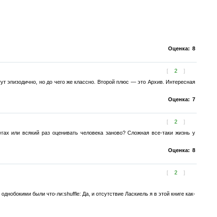
Оценка:
8
[
2
]
тут эпизодично, но до чего же классно. Второй плюс — это Архив. Интересная
Оценка:
7
[
2
]
гах или всякий раз оценивать человека заново? Сложная все-таки жизнь у
Оценка:
8
[
2
]
днобокими были что-ли:shuffle: Да, и отсутствие Ласкиель я в этой книге как-