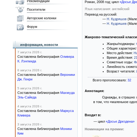
Рекомендации
Роман,
2008
год; цикл
«Досье Др
Язык написания: английский
Посетители
Перевод на русский:
Авторские колонки
—
Н. Кудряшов
(Мале
—
Н. Кудряшев
(Мале
Форум
Жанрово-тематический класс
Жанры/поджанры:
информация, новости
Общие характерис
7 августа 2026 г.
Место действия:
Н
Составлена библиография
Оливера
Время действия:
2
К. Лэнгмида
Сюжетные ходы:
Ф
Линейность сюжет
6 августа 2026 г.
Возраст читателя:
Составлена библиография
Вероники
Дж. Генри
Всего проголосовало:
32
5 августа 2026 г.
Аннотация:
Составлена библиография
Махмуда
Эль-Сайеда
Однажды, в страшно х
в том, что «маленькое одо
4 августа 2026 г.
Составлена библиография
Маркуса
Входит в:
Кливера
— цикл
«Досье Дрездена»
3 августа 2026 г.
Составлена библиография
Моники
Номинации на премии:
Ким