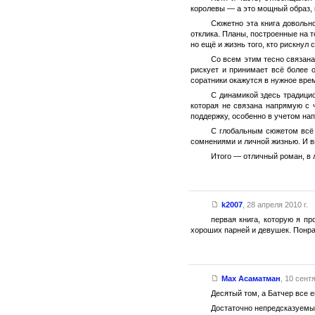
королевы — а это мощный образ, 
Сюжетно эта книга довольн
отклика. Планы, построенные на т
но ещё и жизнь того, кто рискнул 
Со всем этим тесно связана
рискует и принимает всё более 
соратники окажутся в нужное вре
С динамикой здесь традицио
которая не связана напрямую с 
поддержку, особенно в учетом нап
С глобальным сюжетом всё о
сомнениями и личной жизнью. И в
Итого — отличный роман, в 
k2007
,
28 апреля 2010 г.
первая книга, которую я п
хороших парней и девушек. Понра
Мах Асаматман
,
10 сентя
Десятый том, а Батчер все е
Достаточно непредсказуемый