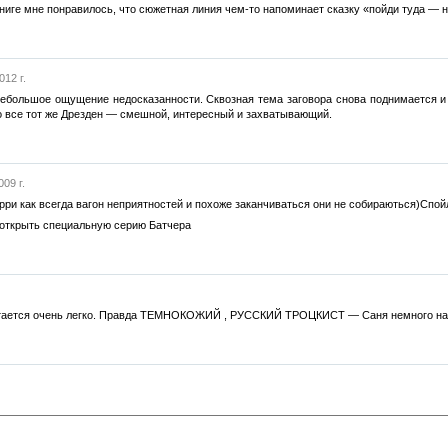
книге мне понравилось, что сюжетная линия чем-то напоминает сказку «пойди туда — не 
012 г.
ебольшое ощущение недосказанности. Сквозная тема заговора снова поднимается и т
это все тот же Дрезден — смешной, интересный и захватывающий.
09 г.
рри как всегда вагон неприятностей и похоже заканчиваться они не собираються)Спой
 открыть специальную серию Батчера
итается очень легко. Правда ТЕМНОКОЖИЙ , РУССКИЙ ТРОЦКИСТ — Саня немного нап