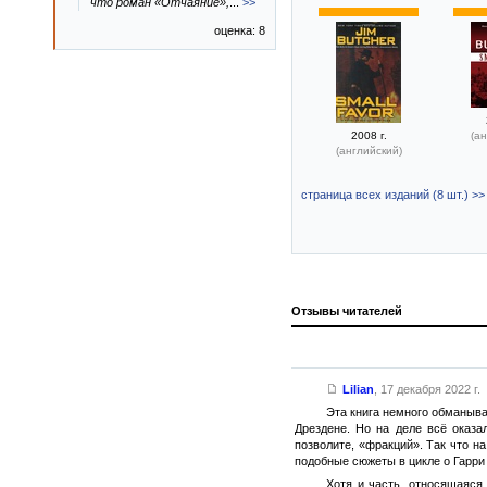
что роман «Отчаяние»,
...
>>
оценка: 8
2008 г.
(ан
(английский)
страница всех изданий (8 шт.) >>
Отзывы читателей
Lilian
,
17 декабря 2022 г.
Эта книга немного обманыва
Дрездене. Но на деле всё оказа
позволите, «фракций». Так что н
подобные сюжеты в цикле о Гарри
Хотя и часть, относящаяся