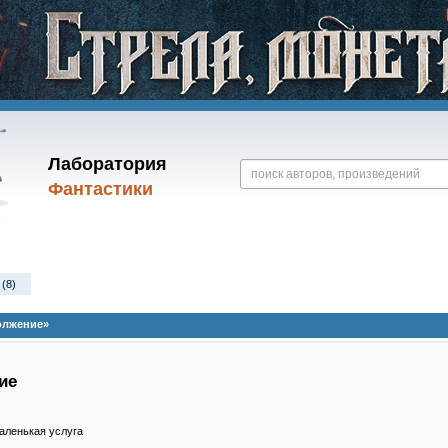
Лаборатория
Фантастики
 (8)
олжение»
ие
Маленькая услуга