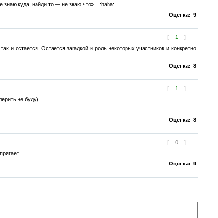
знаю куда, найди то — не знаю что»... :haha:
Оценка:
9
[
1
]
ак и остается. Остается загадкой и роль некоторых участников и конкретно
Оценка:
8
[
1
]
лерить не буду)
Оценка:
8
[
0
]
рягает.
Оценка:
9