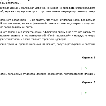
о бы спойлером).
инципные лжецы и маленькая девочка, не может не вызывать эмоционального
ей, ведь на кону здесь не просто противостояние очередному темному плану,
роны его соратников — и не сказать, что у них нет повода. Гарри всё больше
И так или иначе, но весь финальный план построен на доверии к тому, что
уже после финальной битвы.
вного героя. Но в качестве самой эффектной сцены я на этот раз назову ту,
оявление вертолета под вагнеровский «Полёт валькирий» и мощную огневую
ля этой истории и плана главного героя темы доверия.
ои интриги, а Гарри по мере сил им мешает, попутно разбираясь с долгами,
Оценка:
9
[
3
]
ародеи, волшебные существа, древние сообщества, противостояние плохих и
Оценка:
8
[
2
]