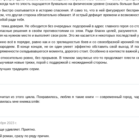
когда чья-то злость ощущается буквально на физическом уровне (сказать больше был
о быстро скатывается в историю спасения. И само то, что в ней фигурируют беспр
ом, что другая сторона обязательно обманет. И острый дефицит времени и возможност
собой ради тебя.
 тема доверия. Не обходится без очередных подозрений в адрес главного героя со сто
опасные решения в своём противостоянии со злом. Ради благих целей, разумеется. 
мя на нужном месте и выполнят свои роли. Это же касается и некоторых последствий 
нно всё в порядке, равно как и со зрелищностью боев и со своеобразной иронией гла
чародеем. В конце концов, не он один умеет эффектно обставить свой выход. И п
ряженности складывавшегося момента, дорогого стоит. Особенно в контексте важной д
тносительно ровно, без прорывов. В темном закулисье кто-то продолжает плести св
ыучивая новые трюки, порой с поддержкой с неожиданной стороны.
лучших традициях серии.
рочитал из этого цикла. Понравилось, люблю я такие книги — современный город, ч
вилась мне книжка:smile:
бря 2023 г.
ще удивляет. Приятно.
 роман, сразу по ряду причин.