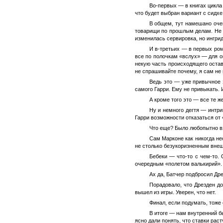
Во-первых — в книгах цикла 
что будет выбран вариант с сидхе,
В общем, тут намешано очен
товарищи по прошлым делам. Не б
изменилась сервировка, но ингри
И в-третьих — в первых ром
все по полочкам «вслух» — для о
некую часть происходящего остави
не спрашивайте почему, я сам не 
Ведь это — уже привычное 
самого Гарри. Ему не привыкать. 
А кроме того это — все те ж
Ну и немного дегтя — интри
Гарри возможности отказаться от 
Что еще? Было любопытно вз
Сам Марконе как никогда не
не столько безукоризненным внеш
Бебеки — что-то с чем-то
очередным «полетом валькирий».
Ах да, Батчер подбросил Др
Порадовало, что Дрезден д
вышел из игры. Уверен, что нет.
Финал, если подумать, тоже 
В итоге — нам внутренний б
ясно дали понять, что ставки рас