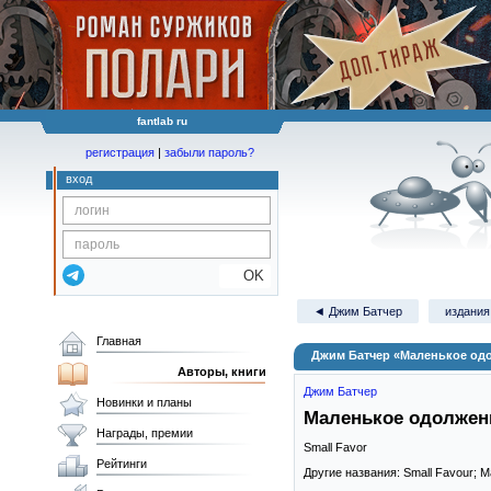
fantlab ru
регистрация
|
забыли пароль?
вход
OK
◄ Джим Батчер
издания
Главная
Джим Батчер «Маленькое од
Авторы, книги
Джим Батчер
Новинки и планы
Маленькое одолжен
Награды, премии
Small Favor
Рейтинги
Другие названия: Small Favour; 