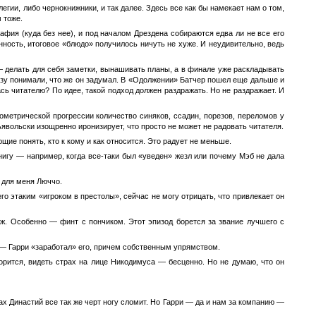
гии, либо чернокнижники, и так далее. Здесь все как бы намекает нам о том,
м тоже.
мафия (куда без нее), и под началом Дрездена собираются едва ли не все его
ность, итоговое «блюдо» получилось ничуть не хуже. И неудивительно, ведь
 делать для себя заметки, вынашивать планы, а в финале уже раскладывать
азу понимали, что же он задумал. В «Одолжении» Батчер пошел еще дальше и
сь читателю? По идее, такой подход должен раздражать. Но не раздражает. И
метрической прогрессии количество синяков, ссадин, порезов, переломов у
ьявольски изощренно иронизирует, что просто не может не радовать читателя.
щие понять, кто к кому и как относится. Это радует не меньше.
 книгу — например, когда все-таки был «уведен» жезл или почему Мэб не дала
 для меня Люччо.
го этаким «игроком в престолы», сейчас не могу отрицать, что привлекает он
 Особенно — финт с пончиком. Этот эпизод борется за звание лучшего с
 — Гарри «заработал» его, причем собственным упрямством.
орится, видеть страх на лице Никодимуса — бесценно. Но не думаю, что он
ах Династий все так же черт ногу сломит. Но Гарри — да и нам за компанию —