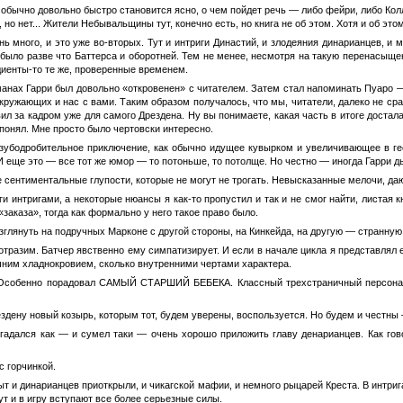
обычно довольно быстро становится ясно, о чем пойдет речь — либо фейри, либо Колле
 но нет... Жители Небывальщины тут, конечно есть, но книга не об этом. Хотя и об это
ь много, и это уже во-вторых. Тут и интриги Династий, и злодеяния динарианцев, и 
ыло разве что Баттерса и оборотней. Тем не менее, несмотря на такую перенасыщен
диенты-то те же, проверенные временем.
анах Гарри был довольно «откровенен» с читателем. Затем стал напоминать Пуаро —
кружающих и нас с вами. Таким образом получалось, что мы, читатели, далеко не ср
л за кадром уже для самого Дрездена. Ну вы понимаете, какая часть в итоге достала
понял. Мне просто было чертовски интересно.
зубодробительное приключение, как обычно идущее кувырком и увеличивающее в гео
И еще это — все тот же юмор — то потоньше, то потолще. Но честно — иногда Гарри д
е сентиментальные глупости, которые не могут не трогать. Невысказанные мелочи, даю
ги интригами, а некоторые нюансы я как-то пропустил и так и не смог найти, листая
«заказа», тогда как формально у него такое право было.
глянуть на подручных Марконе с другой стороны, на Кинкейда, на другую — странную
отразим. Батчер явственно ему симпатизирует. И если в начале цикла я представлял е
ним хладнокровием, сколько внутренними чертами характера.
. Особенно порадовал САМЫЙ СТАРШИЙ БЕБЕКА. Классный трехстраничный персонаж.
ездену новый козырь, которым тот, будем уверены, воспользуется. Но будем и честны
огадался как — и сумел таки — очень хорошо приложить главу денарианцев. Как гов
с горчинкой.
ыт и динарианцев приоткрыли, и чикагской мафии, и немного рыцарей Креста. В интриг
тут и в игру вступают все более серьезные силы.