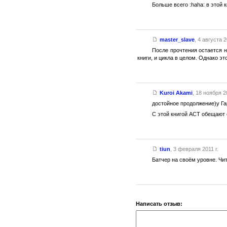
Больше всего :haha: в этой 
master_slave
,
4 августа 2
После прочтения остается н
книги, и цикла в целом. Однако 
Kuroi Akami
,
18 ноября 20
достойное продолжение)у Га
С этой книгой АСТ обещают
tiun
,
3 февраля 2011 г.
Батчер на своём уровне. Ч
Написать отзыв: