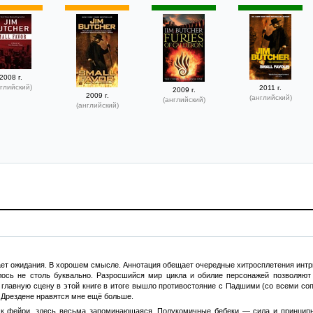
2008 г.
глийский)
2011 г.
2009 г.
2009 г.
(английский)
(английский)
(английский)
ет ожидания. В хорошем смысле. Аннотация обещает очередные хитросплетения интриг
лось не столь буквально. Разросшийся мир цикла и обилие персонажей позволяют 
а главную сцену в этой книге в итоге вышло противостояние с Падшими (со всеми со
 Дрездене нравятся мне ещё больше.
 к фейри, здесь весьма запоминающаяся. Полукомичные бебеки — сила и принципы,