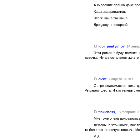
А «хорошие парни» даже пра
Каша заваривается.
Что ж, каша так каша.
Дрездену не впервой.
igor_pantyuhov
,
14 январ
Этот роман я буду помнить 
девочка. Ну а в остальном же это
elent
,
7 апреля 2010 г.
Остро поднимается тема до
Рыцарей Креста. И кто теперь см
fickleness
,
13 февраля 20
Мне тоже очень понравилось
Демоны, в этой книге, мне п
то более остро почувствовала. Мне 
P.S.