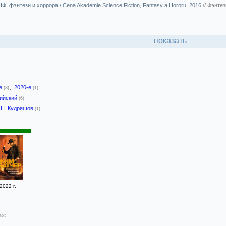
, фэнтези и хоррора / Cena Akademie Science Fiction, Fantasy a Hororu, 2016
//
Фэнтез
показать
-е
,
2020-е
(3)
(1)
лийский
(6)
Н. Кудряшов
(1)
2022 г.
ах: