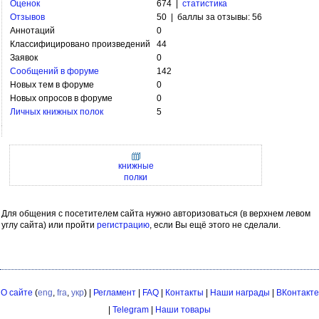
Оценок
674 |
статистика
Отзывов
50 | баллы за отзывы: 56
Аннотаций
0
Классифицировано произведений
44
Заявок
0
Сообщений в форуме
142
Новых тем в форуме
0
Новых опросов в форуме
0
Личных книжных полок
5
книжные
полки
Для общения с посетителем сайта нужно авторизоваться (в верхнем левом
углу сайта) или пройти
регистрацию
, если Вы ещё этого не сделали.
О сайте
(
eng
,
fra
,
укр
) |
Регламент
|
FAQ
|
Контакты
|
Наши награды
|
ВКонтакте
|
Telegram
|
Наши товары