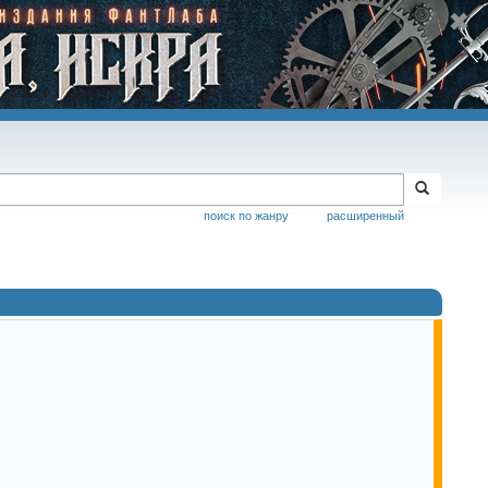
поиск по жанру
расширенный