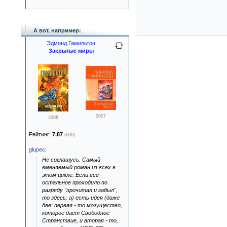
А вот, например:
Эдмонд Гамильтон
Закрытые миры
2007
2008
Рейтинг:
7.87
(600)
glupec
:
Не соглашусь. Самый
вменяемый роман из всех в
этом цикле. Если всё
остальное проходило по
разряду "прочитал и забыл",
то здесь: а) есть идея (даже
две: первая - то могущество,
которое даёт Свободное
Странствие, и вторая - то,