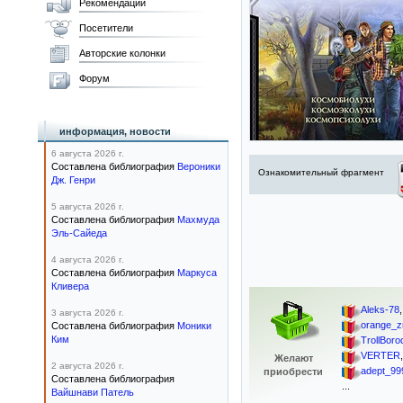
Рекомендации
Посетители
Авторские колонки
Форум
информация, новости
6 августа 2026 г.
Составлена библиография
Вероники
Ознакомительный фрагмент
Дж. Генри
5 августа 2026 г.
Составлена библиография
Махмуда
Эль-Сайеда
4 августа 2026 г.
Составлена библиография
Маркуса
Кливера
Aleks-78
3 августа 2026 г.
orange_z
Составлена библиография
Моники
Ким
TrollBoro
VERTER
Желают
2 августа 2026 г.
adept_99
приобрести
Составлена библиография
...
Вайшнави Патель