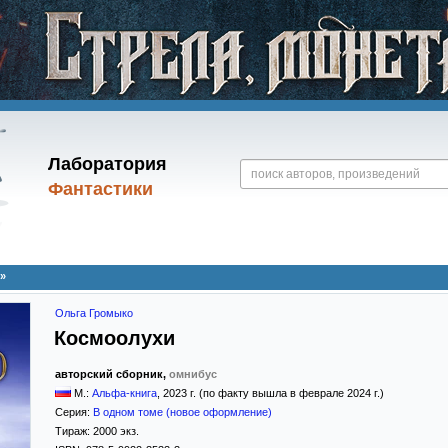
Лаборатория
Фантастики
»
Ольга Громыко
Космоолухи
авторский сборник,
омнибус
М.:
Альфа-книга
,
2023
г. (по факту вышла в феврале 2024 г.)
Серия:
В одном томе (новое оформление)
Тираж:
2000 экз.