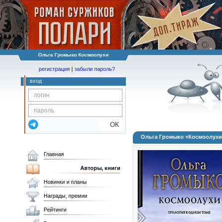
Ольга Громыко Космоолухи
регистрация
|
забыли пароль?
вход
OK
Ольга Громыко «Космоолухи
Главная
Авторы, книги
Новинки и планы
Награды, премии
Рейтинги