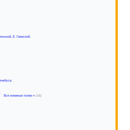
пенской
,
Е. Гаевской
.
мнибуса
.
Все книжные полки »
(16)