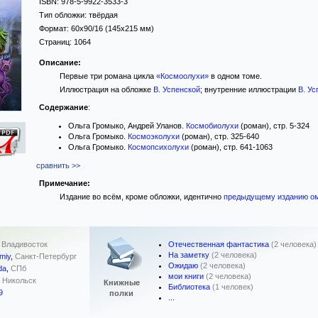
ISBN:
978-5-9922-3533-3
Тип обложки:
твёрдая
Формат:
60x90/16
(145x215 мм)
Страниц:
1064
Описание:
Первые три романа цикла
«Космоолухи»
в одном томе.
Иллюстрация на обложке
В. Успенской
; внутренние иллюстрации
В. Ус
Содержание
:
Ольга Громыко, Андрей Уланов.
Космобиолухи
(роман), стр. 5-324
Ольга Громыко.
Космоэколухи
(роман), стр. 325-640
Ольга Громыко.
Космопсихолухи
(роман), стр. 641-1063
сравнить >>
Примечание:
Издание во всём, кроме обложки, идентично
предыдущему изданию о
Отечественная фантастика
(2 человека)
,
Владивосток
На заметку
(2 человека)
miy
,
Санкт-Петербург
Ожидаю
(2 человека)
da
,
СПб
мои книги
(2 человека)
,
Никольск
Книжные
Библиотека
(1 человек)
9
полки
...