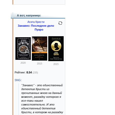
А вот, например:
Агата Кристи
Занавес: Последнее дело
Пуаро
2020
2015
2015
Рейтинг:
8.54
(235)
SNG
:
"Занавес" - это единственный
детектив Кристи из
прочитанных мною на данный
момент, разгадку которого я
все-таки нашел
самостоятельно. И это
единственный детектив
Кристи, в котором на разгадку