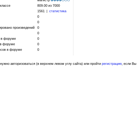
магистр
 классе
809.00 из 7000
1561 |
статистика
0
0
ировано произведений
0
0
 в форуме
0
 в форуме
0
сов в форуме
0
нужно авторизоваться (в верхнем левом углу сайта) или пройти
регистрацию
, если Вы