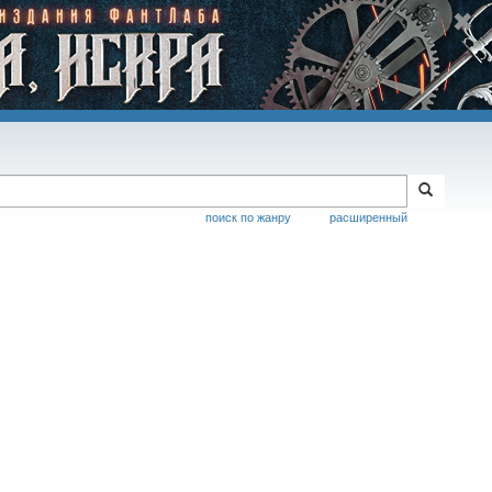
поиск по жанру
расширенный