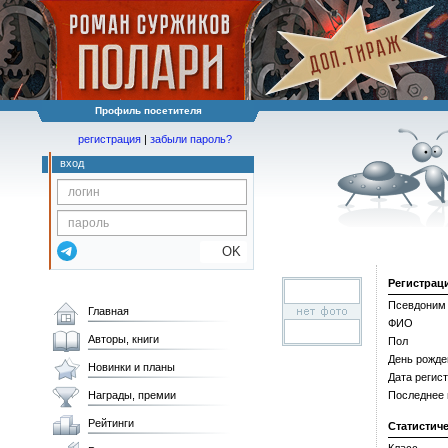
Профиль посетителя
регистрация
|
забыли пароль?
вход
OK
Регистрац
Псевдоним
Главная
ФИО
Авторы, книги
Пол
День рожде
Новинки и планы
Дата регис
Награды, премии
Последнее
Рейтинги
Статистич