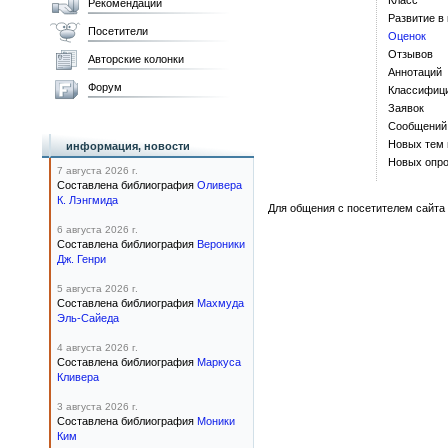
Класс
Рекомендации
Развитие в
Посетители
Оценок
Отзывов
Авторские колонки
Аннотаций
Форум
Классифиц
Заявок
Сообщений
Новых тем
информация, новости
Новых опро
7 августа 2026 г.
Составлена библиография
Оливера
К. Лэнгмида
Для общения с посетителем сайта 
6 августа 2026 г.
Составлена библиография
Вероники
Дж. Генри
5 августа 2026 г.
Составлена библиография
Махмуда
Эль-Сайеда
4 августа 2026 г.
Составлена библиография
Маркуса
Кливера
3 августа 2026 г.
Составлена библиография
Моники
Ким