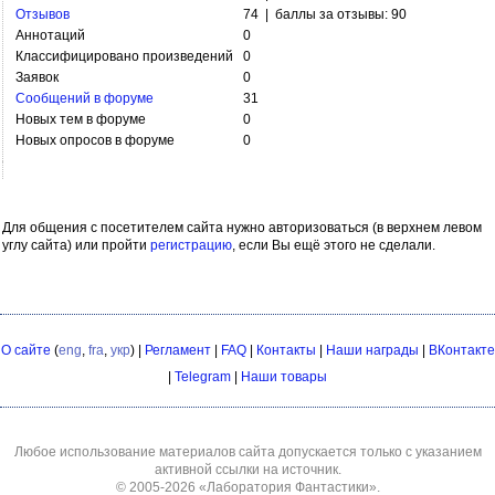
Отзывов
74 | баллы за отзывы: 90
Аннотаций
0
Классифицировано произведений
0
Заявок
0
Сообщений в форуме
31
Новых тем в форуме
0
Новых опросов в форуме
0
Для общения с посетителем сайта нужно авторизоваться (в верхнем левом
углу сайта) или пройти
регистрацию
, если Вы ещё этого не сделали.
О сайте
(
eng
,
fra
,
укр
) |
Регламент
|
FAQ
|
Контакты
|
Наши награды
|
ВКонтакте
|
Telegram
|
Наши товары
Любое использование материалов сайта допускается только с указанием
активной ссылки на источник.
© 2005-2026
«Лаборатория Фантастики»
.