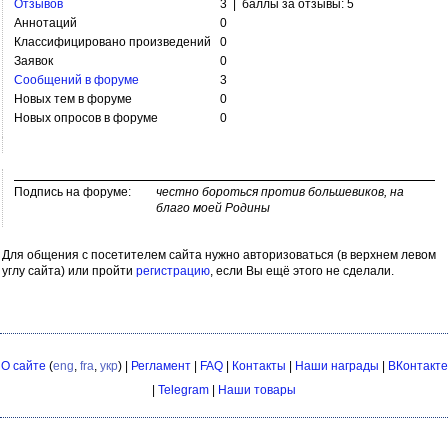
Отзывов
3 | баллы за отзывы: 5
Аннотаций
0
Классифицировано произведений
0
Заявок
0
Сообщений в форуме
3
Новых тем в форуме
0
Новых опросов в форуме
0
Подпись на форуме:
честно бороться против большевиков, на
благо моей Родины
Для общения с посетителем сайта нужно авторизоваться (в верхнем левом
углу сайта) или пройти
регистрацию
, если Вы ещё этого не сделали.
О сайте
(
eng
,
fra
,
укр
) |
Регламент
|
FAQ
|
Контакты
|
Наши награды
|
ВКонтакте
|
Telegram
|
Наши товары