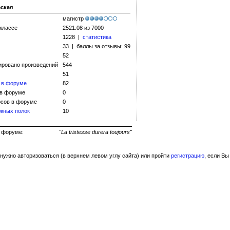
еская
магистр
 классе
2521.08 из 7000
1228 |
статистика
33 | баллы за отзывы: 99
52
ировано произведений
544
51
 в форуме
82
 в форуме
0
сов в форуме
0
жных полок
10
ь на форуме:
"La tristesse durera toujours"
нужно авторизоваться (в верхнем левом углу сайта) или пройти
регистрацию
, если Вы