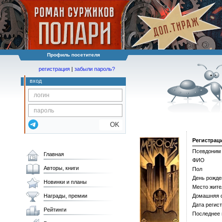
Профиль посетителя
регистрация
|
забыли пароль?
вход
OK
Регистрац
Псевдоним
Главная
ФИО
Авторы, книги
Пол
День рожде
Новинки и планы
Место жите
Награды, премии
Домашняя 
Дата регис
Рейтинги
Последнее