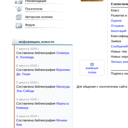
Рекомендации
Статистич
Посетители
Класс
Развитие в
Авторские колонки
Оценок
Форум
Отзывов
Аннотаций
Классифиц
Заявок
информация, новости
Сообщений
7 августа 2026 г.
Новых тем
Составлена библиография
Оливера
Новых опро
К. Лэнгмида
Личных кни
6 августа 2026 г.
книжные
Составлена библиография
Вероники
полки
Подпис
Дж. Генри
5 августа 2026 г.
Составлена библиография
Махмуда
Для общения с посетителем сайта 
Эль-Сайеда
4 августа 2026 г.
Составлена библиография
Маркуса
Кливера
3 августа 2026 г.
Составлена библиография
Моники
Ким