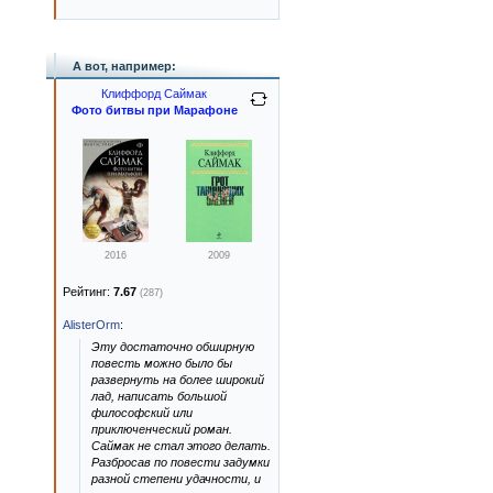
А вот, например:
Клиффорд Саймак
Фото битвы при Марафоне
2016
2009
Рейтинг:
7.67
(287)
AlisterOrm
:
Эту достаточно обширную
повесть можно было бы
развернуть на более широкий
лад, написать большой
философский или
приключенческий роман.
Саймак не стал этого делать.
Разбросав по повести задумки
разной степени удачности, и