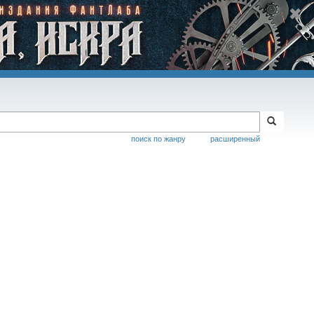
поиск по жанру
расширенный