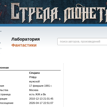
Лаборатория
Фантастики
ионная
Cirujano
Philipp
мужской
ния
17 февраля 1991 г.
льства
Москва
страница
есть ЖЖ и Вк
трации
2010-12-13 21:01:45
 посещение
2026-04-17 22:51:07