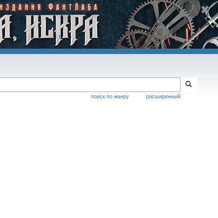
поиск по жанру
расширенный