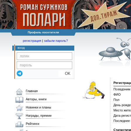
Профиль посетителя
регистрация
|
забыли пароль?
вход
OK
Регистрац
Псевдоним
Главная
ФИО
Авторы, книги
Пол
День рожде
Новинки и планы
Место жите
Награды, премии
Дата регис
Последнее
Рейтинги
Статистич