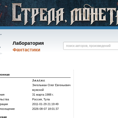
Лаборатория
Фантастики
ионная
J.e.s.t.e.r.
Энгельман Олег Евгеньевич
мужской
ния
31 марта 1988 г.
льства
Россия, Тула
трации
2011-01-29 21:19:49
 посещение
2026-08-07 18:01:37
еская