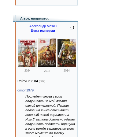
А вот, например:
Александр Мазин
Цена империи
2024
2014
2018
Рейтинг:
8.04
(802)
dimon1979
:
Последняя книга серии
получилась на мой взгляд
самой интересной. Первая
половина книга описывает
военный поход варваров на
Рим.У автора довольно удачно
получилось подвести Коршуна
к роли вождя варваров,именно
этот момент по моему