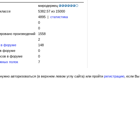
миродержец
 классе
5382.57 из 15000
4895 |
статистика
0
0
ировано произведений
1558
2
 в форуме
148
 в форуме
0
сов в форуме
0
жных полок
7
нужно авторизоваться (в верхнем левом углу сайта) или пройти
регистрацию
, если Вы