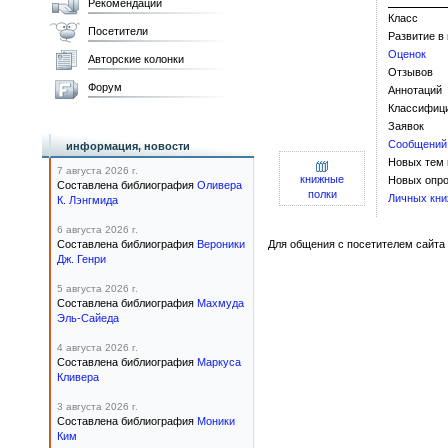
Рекомендации
Класс
Посетители
Развитие в
Оценок
Авторские колонки
Отзывов
Форум
Аннотаций
Классифиц
Заявок
Сообщений
информация, новости
Новых тем
7 августа 2026 г.
книжные
Новых опро
Составлена библиография
Оливера
полки
Личных кни
К. Лэнгмида
6 августа 2026 г.
Составлена библиография
Вероники
Для общения с посетителем сайта 
Дж. Генри
5 августа 2026 г.
Составлена библиография
Махмуда
Эль-Сайеда
4 августа 2026 г.
Составлена библиография
Маркуса
Кливера
3 августа 2026 г.
Составлена библиография
Моники
Ким