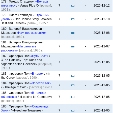
178. Теодор Старджон
«Венера
плюс икс»
/ «Venus Plus X»
[роман]
,
7
-
2025-12-12
1961 г.
179. Олаф Стэплдон
«Странный
Джон»
/ «Odd John: A Story Between
7
-
2025-12-10
Jest and Earnest»
[роман]
,
1935 г.
180. Валерий Владимирович
Медведев
«Научное закрытие»
7
-
2025-12-08
[рассказ]
,
1982 г.
181. Валерий Владимирович
Медведев
«Мы сами всё
7
-
2025-12-07
расскажем»
[рассказ]
,
1980 г.
182. Фредерик Пол
«Путь Врат»
/
«The Gateway Trip: Tales and
7
-
-
2025-12-05
Vignettes of the Heechee»
[сборник]
,
1990 г.
183. Фредерик Пол
«В ядре»
/ «In
7
-
2025-12-05
the Core»
[рассказ]
,
1990 г.
184. Фредерик Пол
«Золотой век»
7
-
2025-12-05
/ «The Age of Gold»
[рассказ]
,
1990 г.
185. Фредерик Пол
«В поисках
общества»
/ «Looking for Company»
7
-
2025-12-05
[рассказ]
,
1990 г.
186. Фредерик Пол
«Сокровища
Хичи»
/ «Heechee Treasures»
7
-
2025-12-05