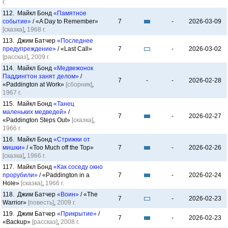
г.
112. Майкл Бонд
«Памятное
событие»
/ «A Day to Remember»
7
-
2026-03-09
[сказка]
,
1968 г.
113. Джим Батчер
«Последнее
предупреждение»
/ «Last Call»
7
-
2026-03-02
[рассказ]
,
2009 г.
114. Майкл Бонд
«Медвежонок
Паддингтон занят делом»
/
7
-
-
2026-02-28
«Paddington at Work»
[сборник]
,
1967 г.
115. Майкл Бонд
«Танец
маленьких медведей»
/
7
-
2026-02-27
«Paddington Steps Out»
[сказка]
,
1966 г.
116. Майкл Бонд
«Стрижки от
мишки»
/ «Too Much off the Top»
7
-
2026-02-26
[сказка]
,
1966 г.
117. Майкл Бонд
«Как соседу окно
прорубили»
/ «Paddington in a
7
-
2026-02-24
Hole»
[сказка]
,
1966 г.
118. Джим Батчер
«Воин»
/ «The
7
-
2026-02-23
Warrior»
[повесть]
,
2009 г.
119. Джим Батчер
«Прикрытие»
/
7
-
2026-02-23
«Backup»
[рассказ]
,
2008 г.