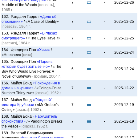
«Неразбериха с вайдой»
/ «The
7
-
2025-12-26
Muddle of the Woad»
[повесть]
,
1965 г.
162. Рэндалл Гаррет
«Дело об
опознании»
/ «A Case of Identity»
7
-
2025-12-25
[повесть]
,
1964 г.
163. Рэндалл Гаррет
«В глазах
смотрящего»
/ «The Eyes Have It»
7
-
2025-12-25
[рассказ]
,
1964 г.
164. Фредерик Пол
«Хичи»
/
7
-
2025-12-24
«Heechee»
[цикл]
165. Фредерик Пол
«Парень,
который будет жить вечно»
/ «The
6
-
2025-12-24
Boy Who Would Live Forever: A
Novel of Gateway»
[роман]
,
2004 г.
166. Майкл Бонд
«Похождения в
доме и на крыше»
/ «Goings-On at
7
-
2025-12-22
Number Thirty-two»
[сказка]
,
1962 г.
167. Майкл Бонд
«"Уходной"
мистера Крубера»
/ «Mr Gruber's
7
-
2025-12-19
Outing»
[сказка]
,
1962 г.
168. Майкл Бонд
«Нарушитель
спокойствия»
/ «Paddington Breaks
7
-
2025-12-19
the Peace»
[сказка]
,
1962 г.
169. Валерий Владимирович