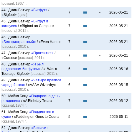
[роман]
,
1967 г.
44. Джим Батчер
«Бигфут»
/
7
-
2026-05-21
«Bigfoot»
[цикл]
45. Джим Батчер
«Бигфут в
кампусе»
/ «Bigfoot on Campus»
7
-
2026-05-21
[повесть]
,
2012 г.
46. Джим Батчер
«Беспристрастный»
/ «Even Hand»
7
-
2026-05-21
[рассказ]
,
2010 г.
47. Джим Батчер
«Проклятия»
/
7
-
2026-05-21
«Curses»
[рассказ]
,
2011 г.
48. Джим Батчер
«Я был
подростком-бигфутом»
/ «I Was a
5
-
2026-05-16
Teenage Bigfoot»
[рассказ]
,
2011 г.
49. Джим Батчер
«Четыре правила
чародейства»
/ «AAAA Wizardry»
6
-
2026-05-15
[рассказ]
,
2010 г.
50. Майкл Бонд
«Подарок на день
рождения»
/ «A Birthday Treat»
7
-
2026-05-12
[сказка]
,
1974 г.
51. Майкл Бонд
«Паддингтон в
суде»
/ «Paddington Goes to Court»
5
-
2026-05-11
[сказка]
,
1974 г.
52. Джим Батчер
«Б значит