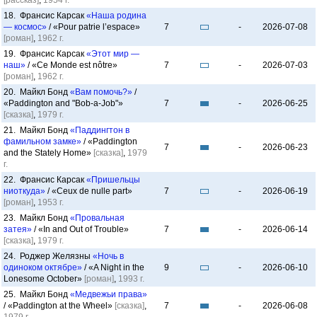
[рассказ]
,
1954 г.
18. Франсис Карсак
«Наша родина
— космос»
/ «Pour patrie l’espace»
7
-
2026-07-08
[роман]
,
1962 г.
19. Франсис Карсак
«Этот мир —
наш»
/ «Ce Monde est nôtre»
7
-
2026-07-03
[роман]
,
1962 г.
20. Майкл Бонд
«Вам помочь?»
/
«Paddington and "Bob-a-Job"»
7
-
2026-06-25
[сказка]
,
1979 г.
21. Майкл Бонд
«Паддингтон в
фамильном замке»
/ «Paddington
7
-
2026-06-23
and the Stately Home»
[сказка]
,
1979
г.
22. Франсис Карсак
«Пришельцы
ниоткуда»
/ «Ceux de nulle part»
7
-
2026-06-19
[роман]
,
1953 г.
23. Майкл Бонд
«Провальная
затея»
/ «In and Out of Trouble»
7
-
2026-06-14
[сказка]
,
1979 г.
24. Роджер Желязны
«Ночь в
одиноком октябре»
/ «A Night in the
9
-
2026-06-10
Lonesome October»
[роман]
,
1993 г.
25. Майкл Бонд
«Медвежьи права»
/ «Paddington at the Wheel»
[сказка]
,
7
-
2026-06-08