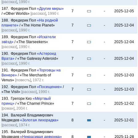
[рассказ]
,
1990 г.
187. Фредерик Пол
«Другие миры»
7
-
2025-12-05
/ «Other Worlds»
[рассказ]
,
1990 г.
188. Фредерик Пол
«На родной
планете»
/ «The Home Planet»
7
-
2025-12-04
[рассказ]
,
1990 г.
189. Фредерик Пол
«Искатели
звёзд»
/ «The Starseekers»
7
-
2025-12-04
[рассказ]
,
1990 г.
190. Фредерик Пол
«Астероид
Врата»
/ «The Gateway Asteroid»
7
-
2025-12-04
[рассказ]
,
1990 г.
191. Фредерик Пол
«Торговцы на
Венере»
/ «The Merchants of
7
-
2025-12-03
Venus»
[повесть]
,
1972 г.
192. Фредерик Пол
«Посещение»
/
7
-
2025-12-03
«The Visit»
[рассказ]
,
1990 г.
193. Грегори Киз
«Мёртвый
принц»
/ «The Charnel Prince»
7
-
2025-12-02
[роман]
,
2004 г.
194. Валерий Владимирович
Медведев
«Золотая лихорадка»
8
-
2025-12-01
[рассказ]
,
1974 г.
195. Валерий Владимирович
Медведев
«Некрасивая девчонка»
8
-
2025-11-28