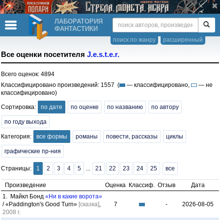
ЛАБОРАТОРИЯ
ФАНТАСТИКИ
поиск по жанру
расширенный
Все оценки посетителя
J.e.s.t.e.r.
Всего оценок: 4894
Классифицировано произведений: 1557 (
— классифицировано,
— не
классифицировано)
Сортировка:
по дате
по оценке
по названию
по автору
по году выхода
Категория:
все формы
романы
повести, рассказы
циклы
графические пр-ния
Страницы:
1
2
3
4
5
...
21
22
23
24
25
все
Произведение
Оценка
Классиф.
Отзыв
Дата
1. Майкл Бонд
«Ни в какие ворота»
/ «Paddington's Good Turn»
[сказка]
,
7
-
2026-08-05
2008 г.