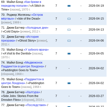
69. Майкл Бонд
«Как брюки в
переделку попали»
/ «A Stitch in
7
-
2026-04-19
Time»
[сказка]
,
1970 г.
70. Роджер Желязны
«Остров
мёртвых»
/ «Isle of the Dead»
7
-
2026-04-15
[роман]
,
1969 г.
71. Джим Батчер
«Холодные дни»
7
-
2026-04-13
/ «Cold Days»
[роман]
,
2012 г.
72. Джим Батчер
«История
призрака»
/ «Ghost Story»
[роман]
,
7
-
2026-04-06
2011 г.
73. Майкл Бонд
«У зубного врача»
/ «A Visit to the Dentist»
[сказка]
,
7
-
2026-04-05
1970 г.
74. Майкл Бонд
«Медвежонок
Паддингтон в центре Лондона»
/
7
-
-
2026-04-02
«Paddington Goes to Town»
[сборник]
,
1968 г.
75. Майкл Бонд
«Паддингтон в
центре Лондона»
/ «Paddington
7
-
2026-04-02
Goes to Town»
[сказка]
,
1968 г.
76. Джим Батчер
«Халтура»
/
«Side Jobs: Stories From the
7
-
-
2026-03-27
Dresden Files»
[сборник]
,
2010 г.
77. Джим Батчер
«Последствия»
/