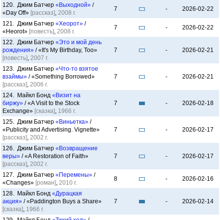
120. Джим Батчер
«Выходной»
/
7
-
2026-02-22
«Day Off»
[рассказ]
,
2008 г.
121. Джим Батчер
«Хеорот»
/
7
-
2026-02-22
«Heorot»
[повесть]
,
2008 г.
122. Джим Батчер
«Это и мой день
рождения»
/ «It's My Birthday, Too»
7
-
2026-02-21
[повесть]
,
2007 г.
123. Джим Батчер
«Что-то взятое
взаймы»
/ «Something Borrowed»
7
-
2026-02-21
[рассказ]
,
2006 г.
124. Майкл Бонд
«Визит на
биржу»
/ «A Visit to the Stock
7
-
2026-02-18
Exchange»
[сказка]
,
1966 г.
125. Джим Батчер
«Виньетка»
/
«Publicity and Advertising. Vignette»
7
-
2026-02-17
[рассказ]
,
2002 г.
126. Джим Батчер
«Возвращение
веры»
/ «A Restoration of Faith»
7
-
2026-02-17
[рассказ]
,
2002 г.
127. Джим Батчер
«Перемены»
/
8
-
2026-02-16
«Changes»
[роман]
,
2010 г.
128. Майкл Бонд
«Дурацкая
акция»
/ «Paddington Buys a Share»
7
-
2026-02-14
[сказка]
,
1966 г.