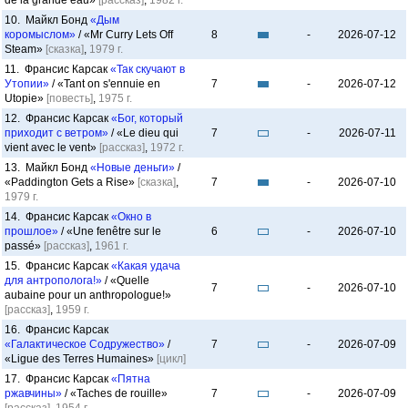
de la grande eau»
[рассказ]
,
1982 г.
10. Майкл Бонд
«Дым
коромыслом»
/ «Mr Curry Lets Off
8
-
2026-07-12
Steam»
[сказка]
,
1979 г.
11. Франсис Карсак
«Так скучают в
Утопии»
/ «Tant on s'ennuie en
7
-
2026-07-12
Utopie»
[повесть]
,
1975 г.
12. Франсис Карсак
«Бог, который
приходит с ветром»
/ «Le dieu qui
7
-
2026-07-11
vient avec le vent»
[рассказ]
,
1972 г.
13. Майкл Бонд
«Новые деньги»
/
«Paddington Gets a Rise»
[сказка]
,
7
-
2026-07-10
1979 г.
14. Франсис Карсак
«Окно в
прошлое»
/ «Une fenêtre sur le
6
-
2026-07-10
passé»
[рассказ]
,
1961 г.
15. Франсис Карсак
«Какая удача
для антрополога!»
/ «Quelle
7
-
2026-07-10
aubaine pour un anthropologue!»
[рассказ]
,
1959 г.
16. Франсис Карсак
«Галактическое Содружество»
/
7
-
2026-07-09
«Ligue des Terres Humaines»
[цикл]
17. Франсис Карсак
«Пятна
ржавчины»
/ «Taches de rouille»
7
-
2026-07-09