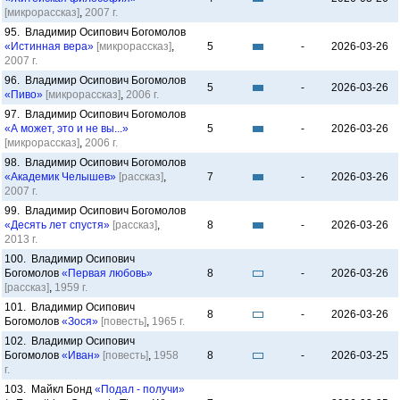
[микрорассказ]
,
2007 г.
95. Владимир Осипович Богомолов
«Истинная вера»
[микрорассказ]
,
5
-
2026-03-26
2007 г.
96. Владимир Осипович Богомолов
5
-
2026-03-26
«Пиво»
[микрорассказ]
,
2006 г.
97. Владимир Осипович Богомолов
«А может, это и не вы...»
5
-
2026-03-26
[микрорассказ]
,
2006 г.
98. Владимир Осипович Богомолов
«Академик Челышев»
[рассказ]
,
7
-
2026-03-26
2007 г.
99. Владимир Осипович Богомолов
«Десять лет спустя»
[рассказ]
,
8
-
2026-03-26
2013 г.
100. Владимир Осипович
Богомолов
«Первая любовь»
8
-
2026-03-26
[рассказ]
,
1959 г.
101. Владимир Осипович
8
-
2026-03-26
Богомолов
«Зося»
[повесть]
,
1965 г.
102. Владимир Осипович
Богомолов
«Иван»
[повесть]
,
1958
8
-
2026-03-25
г.
103. Майкл Бонд
«Подал - получи»