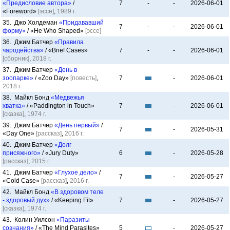
«Предисловие автора»
/
7
-
-
2026-06-01
«Foreword»
[эссе]
,
1989 г.
35. Джо Холдеман
«Придававший
7
-
-
2026-06-01
форму»
/ «He Who Shaped»
[эссе]
36. Джим Батчер
«Правила
чародейства»
/ «Brief Cases»
7
-
-
2026-06-01
[сборник]
,
2018 г.
37. Джим Батчер
«День в
зоопарке»
/ «Zoo Day»
[повесть]
,
7
-
2026-06-01
2018 г.
38. Майкл Бонд
«Медвежья
хватка»
/ «Paddington in Touch»
7
-
2026-06-01
[сказка]
,
1974 г.
39. Джим Батчер
«День первый»
/
7
-
2026-05-31
«Day One»
[рассказ]
,
2016 г.
40. Джим Батчер
«Долг
присяжного»
/ «Jury Duty»
6
-
2026-05-28
[рассказ]
,
2015 г.
41. Джим Батчер
«Глухое дело»
/
7
-
2026-05-27
«Cold Case»
[рассказ]
,
2016 г.
42. Майкл Бонд
«В здоровом теле
- здоровый дух»
/ «Keeping Fit»
7
-
2026-05-27
[сказка]
,
1974 г.
43. Колин Уилсон
«Паразиты
сознания»
/ «The Mind Parasites»
5
-
2026-05-27