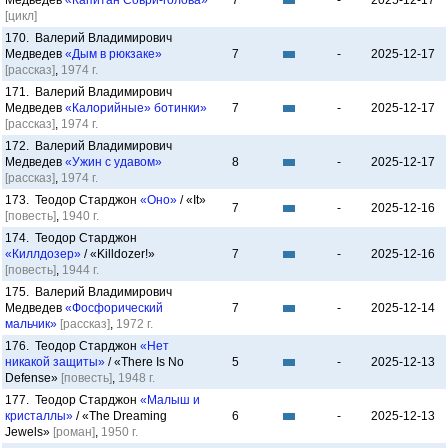
Медведев
«Капитан Соври-голова»
7
-
2025-12-17
[цикл]
170. Валерий Владимирович
Медведев
«Дым в рюкзаке»
7
-
2025-12-17
[рассказ]
,
1974 г.
171. Валерий Владимирович
Медведев
«Калорийные» ботинки»
7
-
2025-12-17
[рассказ]
,
1974 г.
172. Валерий Владимирович
Медведев
«Ужин с удавом»
8
-
2025-12-17
[рассказ]
,
1974 г.
173. Теодор Старджон
«Оно»
/ «It»
7
-
2025-12-16
[повесть]
,
1940 г.
174. Теодор Старджон
«Киллдозер»
/ «Killdozer!»
7
-
2025-12-16
[повесть]
,
1944 г.
175. Валерий Владимирович
Медведев
«Фосфорический
7
-
2025-12-14
мальчик»
[рассказ]
,
1972 г.
176. Теодор Старджон
«Нет
никакой защиты»
/ «There Is No
5
-
2025-12-13
Defense»
[повесть]
,
1948 г.
177. Теодор Старджон
«Малыш и
кристаллы»
/ «The Dreaming
6
-
2025-12-13
Jewels»
[роман]
,
1950 г.