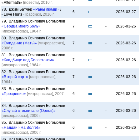
7
-
2026-03-27
«Aftermath»
[повесть]
,
2010 г.
78. Джим Батчер
«Раны любви»
/
6
-
2026-03-27
«Love Hurts»
[рассказ]
,
2010 г.
79. Владимир Осипович Богомолов
«Сердца моего боль»
7
-
2026-03-26
[микрорассказ]
,
1964 г.
80. Владимир Осипович Богомолов
«Ожидание (Мать)»
[микрорассказ]
,
7
-
2026-03-26
2006 г.
81. Владимир Осипович Богомолов
«Кладбище под Белостоком»
7
-
2026-03-26
[микрорассказ]
,
1964 г.
82. Владимир Осипович Богомолов
«Второй сорт»
[микрорассказ]
,
7
-
2026-03-26
1964 г.
83. Владимир Осипович Богомолов
«Презрение»
[микрорассказ]
,
2007
6
-
2026-03-26
г.
84. Владимир Осипович Богомолов
«Случай в госпитале (Орлов)»
6
-
2026-03-26
[микрорассказ]
,
2006 г.
85. Владимир Осипович Богомолов
«Наддай! (На Волге)»
6
-
2026-03-26
[микрорассказ]
,
2006 г.
86. Владимир Осипович Богомолов