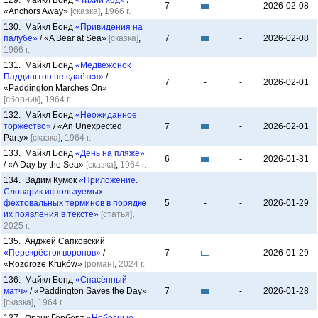
129. Майкл Бонд
«Тихий ход»
/
7
-
2026-02-08
«Anchors Away»
[сказка]
,
1966 г.
130. Майкл Бонд
«Привидения на
палубе»
/ «A Bear at Sea»
[сказка]
,
7
-
2026-02-08
1966 г.
131. Майкл Бонд
«Медвежонок
Паддингтон не сдаётся»
/
7
-
-
2026-02-01
«Paddington Marches On»
[сборник]
,
1964 г.
132. Майкл Бонд
«Неожиданное
торжество»
/ «An Unexpected
7
-
2026-02-01
Party»
[сказка]
,
1964 г.
133. Майкл Бонд
«День на пляже»
6
-
2026-01-31
/ «A Day by the Sea»
[сказка]
,
1964 г.
134. Вадим Кумок
«Приложение.
Словарик используемых
фехтовальных терминов в порядке
5
-
-
2026-01-29
их появления в тексте»
[статья]
,
2025 г.
135. Анджей Сапковский
«Перекрёсток воронов»
/
7
-
2026-01-29
«Rozdroże Kruków»
[роман]
,
2024 г.
136. Майкл Бонд
«Спасённый
матч»
/ «Paddington Saves the Day»
7
-
2026-01-28
[сказка]
,
1964 г.