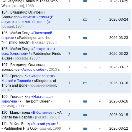
/ «Everything Comes to Those Who
7
-
2026-03-25
Wait»
[сказка]
,
1968 г.
104. Владимир Осипович
Богомолов
«Момент истины (В
9
-
2026-03-24
августе сорок четвёртого…)»
[роман]
,
1974 г.
105. Майкл Бонд
«Последний
штрих»
/ «Paddington and the
7
-
2026-03-23
"Finishing Touch"»
[сказка]
,
1968 г.
106. Майкл Бонд
«Лекарство от
всех болезней»
/ «Paddington Finds
7
-
2026-03-22
a Cure»
[сказка]
,
1968 г.
107. Владимир Осипович
7
-
-
2026-03-17
Богомолов
«Автор о себе»
,
2013 г.
108. Грегори Киз
«Королевства
Костей и Терний»
/ «Kingdoms of
7
-
2026-03-16
Thorn and Bone»
[роман-эпопея]
,
2004 г.
109. Грегори Киз
«Настоящая
королева»
/ «The Born Queen»
7
-
2026-03-16
[роман]
,
2008 г.
110. Майкл Бонд
«В больнице»
/ «A
8
-
2026-03-15
Visit to the Hospital»
[сказка]
,
1968 г.
111. Майкл Бонд
«Меткий удар»
/
«Paddington Hits Out»
[сказка]
,
1968
7
-
2026-03-12