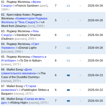
61. Роджер Желязны
«Фрэнк
Сэндоу»
/ «Francis Sandow»
[цикл]
,
7
-
2026-04-26
1968 г.
62. Кристофер Ковач, Роджер
Желязны
«Комментарии Роджера
5
-
-
2026-04-26
Желязны (к "Тень Сэндоу")»
/ «A
Word from Zelazny»
[эссе]
,
2009 г.
63. Роджер Желязны
«Тень
Сэндоу»
/ «Sandow's Shadow
6
-
2026-04-26
(Outline)»
[рассказ]
,
2009 г.
64. Роджер Желязны
«Свет
Угрюмого»
/ «Dismal Light»
7
-
2026-04-26
[рассказ]
,
1968 г.
65. Роджер Желязны
«Умереть в
Италбаре»
/ «To Die in Italbar»
6
-
2026-04-26
[роман]
,
1973 г.
66. Майкл Бонд
«Дело
сомнительного манекена»
/ «The
6
-
2026-04-23
Case of the Doubtful Dummy»
[сказка]
,
1970 г.
67. Майкл Бонд
«"Старая
развалюха"»
/ «Paddington Strikes a
6
-
2026-04-22
Bargain»
[сказка]
,
1970 г.
68. Майкл Бонд
«Скачка во весь
7
-
2026-04-20
дух»
/ «Riding High»
[сказка]
,
1970 г.