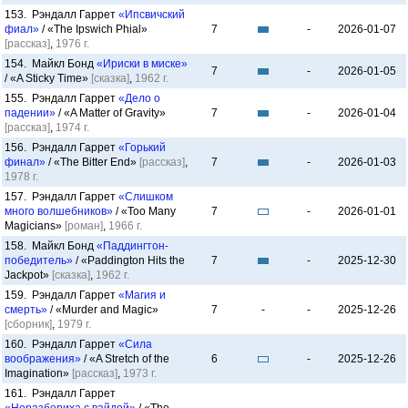
153. Рэндалл Гаррет
«Ипсвичский
фиал»
/ «The Ipswich Phial»
7
-
2026-01-07
[рассказ]
,
1976 г.
154. Майкл Бонд
«Ириски в миске»
7
-
2026-01-05
/ «A Sticky Time»
[сказка]
,
1962 г.
155. Рэндалл Гаррет
«Дело о
падении»
/ «A Matter of Gravity»
7
-
2026-01-04
[рассказ]
,
1974 г.
156. Рэндалл Гаррет
«Горький
финал»
/ «The Bitter End»
[рассказ]
,
7
-
2026-01-03
1978 г.
157. Рэндалл Гаррет
«Слишком
много волшебников»
/ «Too Many
7
-
2026-01-01
Magicians»
[роман]
,
1966 г.
158. Майкл Бонд
«Паддингтон-
победитель»
/ «Paddington Hits the
7
-
2025-12-30
Jackpot»
[сказка]
,
1962 г.
159. Рэндалл Гаррет
«Магия и
смерть»
/ «Murder and Magic»
7
-
-
2025-12-26
[сборник]
,
1979 г.
160. Рэндалл Гаррет
«Сила
воображения»
/ «A Stretch of the
6
-
2025-12-26
Imagination»
[рассказ]
,
1973 г.
161. Рэндалл Гаррет