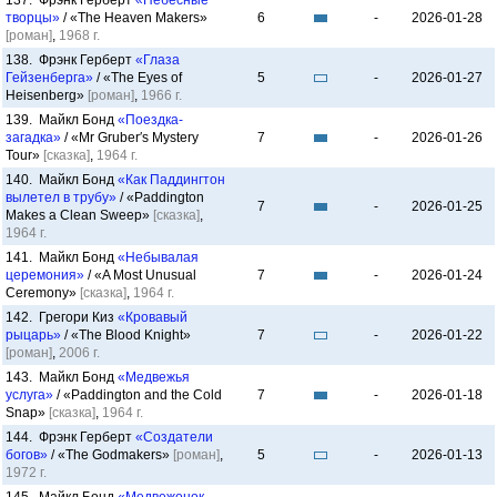
137. Фрэнк Герберт
«Небесные
творцы»
/ «The Heaven Makers»
6
-
2026-01-28
[роман]
,
1968 г.
138. Фрэнк Герберт
«Глаза
Гейзенберга»
/ «The Eyes of
5
-
2026-01-27
Heisenberg»
[роман]
,
1966 г.
139. Майкл Бонд
«Поездка-
загадка»
/ «Mr Gruber′s Mystery
7
-
2026-01-26
Tour»
[сказка]
,
1964 г.
140. Майкл Бонд
«Как Паддингтон
вылетел в трубу»
/ «Paddington
7
-
2026-01-25
Makes a Clean Sweep»
[сказка]
,
1964 г.
141. Майкл Бонд
«Небывалая
церемония»
/ «A Most Unusual
7
-
2026-01-24
Ceremony»
[сказка]
,
1964 г.
142. Грегори Киз
«Кровавый
рыцарь»
/ «The Blood Knight»
7
-
2026-01-22
[роман]
,
2006 г.
143. Майкл Бонд
«Медвежья
услуга»
/ «Paddington and the Cold
7
-
2026-01-18
Snap»
[сказка]
,
1964 г.
144. Фрэнк Герберт
«Создатели
богов»
/ «The Godmakers»
[роман]
,
5
-
2026-01-13
1972 г.