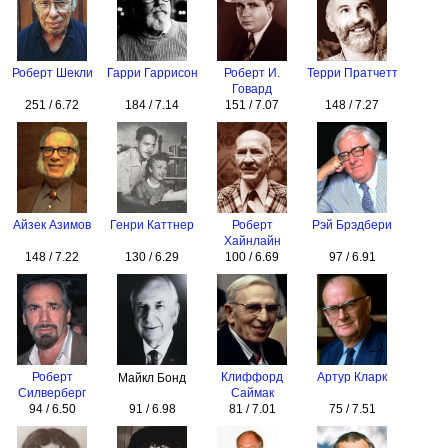
Роберт Шекли
Гарри Гаррисон
Роберт И.
Терри Пратчетт
Говард
251 / 6.72
184 / 7.14
151 / 7.07
148 / 7.27
Айзек Азимов
Генри Каттнер
Роберт
Рэй Брэдбери
Хайнлайн
148 / 7.22
130 / 6.29
100 / 6.69
97 / 6.91
Роберт
Клиффорд
Артур Кларк
Майкл Бонд
Силверберг
Саймак
94 / 6.50
91 / 6.98
81 / 7.01
75 / 7.51