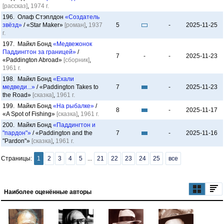
[рассказ]
,
1974 г.
196. Олаф Стэплдон
«Создатель
звёзд»
/ «Star Maker»
[роман]
,
1937
5
-
2025-11-25
г.
197. Майкл Бонд
«Медвежонок
Паддингтон за границей»
/
7
-
-
2025-11-23
«Paddington Abroad»
[сборник]
,
1961 г.
198. Майкл Бонд
«Ехали
медведи...»
/ «Paddington Takes to
7
-
2025-11-23
the Road»
[сказка]
,
1961 г.
199. Майкл Бонд
«На рыбалке»
/
8
-
2025-11-17
«A Spot of Fishing»
[сказка]
,
1961 г.
200. Майкл Бонд
«Паддингтон и
"пардон"»
/ «Paddington and the
7
-
2025-11-16
"Pardon"»
[сказка]
,
1961 г.
Страницы:
1
2
3
4
5
...
21
22
23
24
25
все
Наиболее оценённые авторы