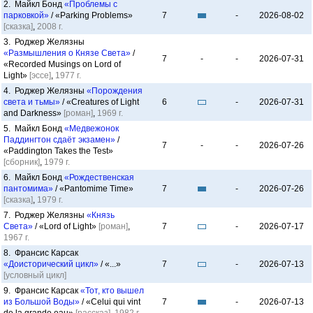
2. Майкл Бонд
«Проблемы с
парковкой»
/ «Parking Problems»
7
-
2026-08-02
[сказка]
,
2008 г.
3. Роджер Желязны
«Размышления о Князе Света»
/
7
-
-
2026-07-31
«Recorded Musings on Lord of
Light»
[эссе]
,
1977 г.
4. Роджер Желязны
«Порождения
света и тьмы»
/ «Creatures of Light
6
-
2026-07-31
and Darkness»
[роман]
,
1969 г.
5. Майкл Бонд
«Медвежонок
Паддингтон сдаёт экзамен»
/
7
-
-
2026-07-26
«Paddington Takes the Test»
[сборник]
,
1979 г.
6. Майкл Бонд
«Рождественская
пантомима»
/ «Pantomime Time»
7
-
2026-07-26
[сказка]
,
1979 г.
7. Роджер Желязны
«Князь
Света»
/ «Lord of Light»
[роман]
,
7
-
2026-07-17
1967 г.
8. Франсис Карсак
«Доисторический цикл»
/ «...»
7
-
2026-07-13
[условный цикл]
9. Франсис Карсак
«Тот, кто вышел
из Большой Воды»
/ «Celui qui vint
7
-
2026-07-13