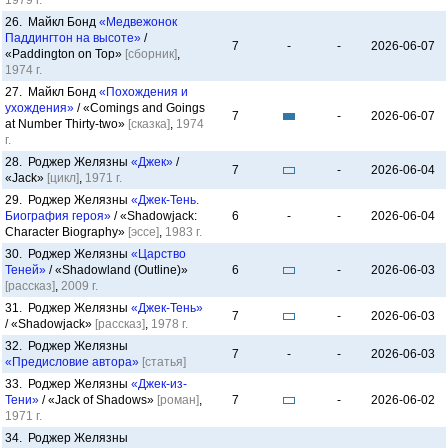
1979 г.
26. Майкл Бонд
«Медвежонок
Паддингтон на высоте»
/
7
-
-
2026-06-07
«Paddington on Top»
[сборник]
,
1974 г.
27. Майкл Бонд
«Похождения и
ухождения»
/ «Comings and Goings
7
-
2026-06-07
at Number Thirty-two»
[сказка]
,
1974
г.
28. Роджер Желязны
«Джек»
/
7
-
2026-06-04
«Jack»
[цикл]
,
1971 г.
29. Роджер Желязны
«Джек-Тень.
Биография героя»
/ «Shadowjack:
6
-
-
2026-06-04
Character Biography»
[эссе]
,
1983 г.
30. Роджер Желязны
«Царство
Теней»
/ «Shadowland (Outline)»
6
-
2026-06-03
[рассказ]
,
2009 г.
31. Роджер Желязны
«Джек-Тень»
7
-
2026-06-03
/ «Shadowjack»
[рассказ]
,
1978 г.
32. Роджер Желязны
7
-
-
2026-06-03
«Предисловие автора»
[статья]
33. Роджер Желязны
«Джек-из-
Тени»
/ «Jack of Shadows»
[роман]
,
7
-
2026-06-02
1971 г.
34. Роджер Желязны