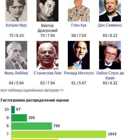
Кэтрин Мур
Глен Кук
Дэн Симмонс
Виктор
Драгунский
75 / 6.43
70 / 7.94
68 / 7.04
65 / 6.22
Фриц Лейбер
Станислав Лем
Ричард Матесон
Лайон Спрэг де
Камп
64 / 5.94
62 / 7.94
61 / 5.67
60 / 6.32
вся таблица оценённых авторов >>
Гистограмма распределения оценок