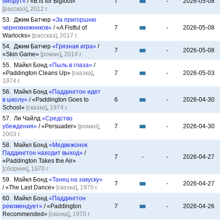
бигфут»
/ «B is for Bigfoot»
7
-
2026-05-08
[рассказ]
,
2012 г.
53. Джим Батчер
«За пригоршню
чернокнижников»
/ «A Fistful of
7
-
2026-05-08
Warlocks»
[рассказ]
,
2017 г.
54. Джим Батчер
«Грязная игра»
/
7
-
2026-05-08
«Skin Game»
[роман]
,
2014 г.
55. Майкл Бонд
«Пыль в глаза»
/
«Paddington Cleans Up»
[сказка]
,
7
-
2026-05-03
1974 г.
56. Майкл Бонд
«Паддингтон идет
в школу»
/ «Paddington Goes to
6
-
2026-04-30
School»
[сказка]
,
1974 г.
57. Ли Чайлд
«Средство
убеждения»
/ «Persuader»
[роман]
,
7
-
2026-04-30
2003 г.
58. Майкл Бонд
«Медвежонок
Паддингтон находит выход»
/
7
-
-
2026-04-27
«Paddington Takes the Air»
[сборник]
,
1970 г.
59. Майкл Бонд
«Танец на закуску»
7
-
2026-04-27
/ «The Last Dance»
[сказка]
,
1970 г.
60. Майкл Бонд
«Паддингтон
рекомендует»
/ «Paddington
7
-
2026-04-26
Recommended»
[сказка]
,
1970 г.