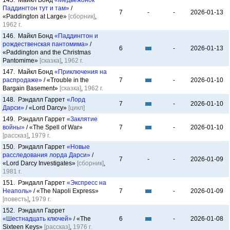
145. Майкл Бонд
«Медвежонок
Паддингтон тут и там»
/
7
-
-
2026-01-13
«Paddington at Large»
[сборник]
,
1962 г.
146. Майкл Бонд
«Паддингтон и
рождественская пантомима»
/
6
-
2026-01-13
«Paddington and the Christmas
Pantomime»
[сказка]
,
1962 г.
147. Майкл Бонд
«Приключения на
распродаже»
/ «Trouble in the
7
-
2026-01-10
Bargain Basement»
[сказка]
,
1962 г.
148. Рэндалл Гаррет
«Лорд
7
-
2026-01-10
Дарси»
/ «Lord Darcy»
[цикл]
149. Рэндалл Гаррет
«Заклятие
войны»
/ «The Spell of War»
7
-
2026-01-10
[рассказ]
,
1979 г.
150. Рэндалл Гаррет
«Новые
расследования лорда Дарси»
/
7
-
-
2026-01-09
«Lord Darcy Investigates»
[сборник]
,
1981 г.
151. Рэндалл Гаррет
«Экспресс на
Неаполь»
/ «The Napoli Express»
7
-
2026-01-09
[повесть]
,
1979 г.
152. Рэндалл Гаррет
«Шестнадцать ключей»
/ «The
6
-
2026-01-08
Sixteen Keys»
[рассказ]
,
1976 г.