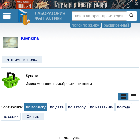
ЛАБОРАТОРИЯ
ФАНТАСТИКИ
поиск по жанру
расширенный
Ksenkina
◄ книжные полки
Куплю
Имею желание приобрести эти книги
Сортировка:
по порядку
по дате
по автору
по названию
по году
по серии
Фильтр
полка пуста