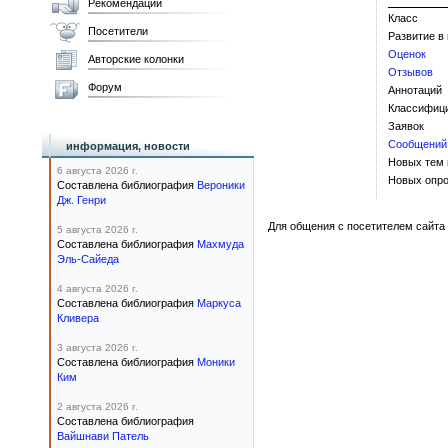
Рекомендации
Класс
Посетители
Развитие в
Оценок
Авторские колонки
Отзывов
Форум
Аннотаций
Классифиц
Заявок
Сообщений
информация, новости
Новых тем
6 августа 2026 г.
Новых опро
Составлена библиография
Вероники
Дж. Генри
Для общения с посетителем сайта 
5 августа 2026 г.
Составлена библиография
Махмуда
Эль-Сайеда
4 августа 2026 г.
Составлена библиография
Маркуса
Кливера
3 августа 2026 г.
Составлена библиография
Моники
Ким
2 августа 2026 г.
Составлена библиография
Вайшнави Патель