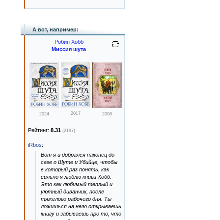
А вот, например:
Робин Хобб
Миссия шута
2017
2024
2008
Рейтинг:
8.31
(2197)
iRbos
:
Вот я и добрался наконец до
саге о Шуте и Убийце, чтобы
в который раз понять, как
сильно я люблю книги Хобб.
Это как любимый теплый и
уютный диванчик, после
тяжелого рабочего дня. Ты
ложишься на него открываешь
книгу и забываешь про то, что