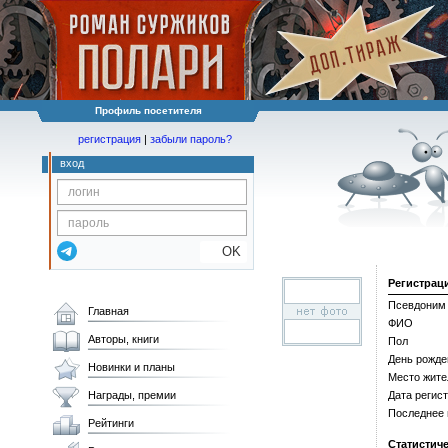
Профиль посетителя
регистрация
|
забыли пароль?
вход
OK
Регистрац
Псевдоним
Главная
ФИО
Авторы, книги
Пол
День рожде
Новинки и планы
Место жите
Награды, премии
Дата регис
Последнее
Рейтинги
Статистич