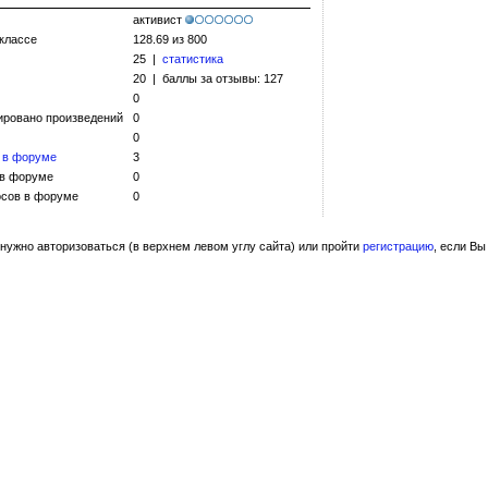
активист
 классе
128.69 из 800
25 |
статистика
20 | баллы за отзывы: 127
0
ировано произведений
0
0
 в форуме
3
 в форуме
0
сов в форуме
0
нужно авторизоваться (в верхнем левом углу сайта) или пройти
регистрацию
, если Вы