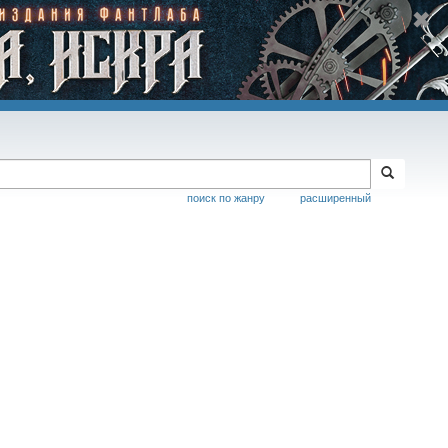
поиск по жанру
расширенный