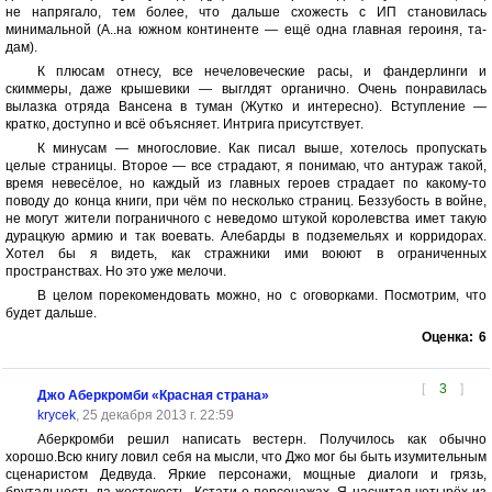
не напрягало, тем более, что дальше схожесть с ИП становилась
минимальной (А..на южном континенте — ещё одна главная героиня, та-
дам).
К плюсам отнесу, все нечеловеческие расы, и фандерлинги и
скиммеры, даже крышевики — выглдят органично. Очень понравилась
вылазка отряда Вансена в туман (Жутко и интересно). Вступление —
кратко, доступно и всё объясняет. Интрига присутствует.
К минусам — многословие. Как писал выше, хотелось пропускать
целые страницы. Второе — все страдают, я понимаю, что антураж такой,
время невесёлое, но каждый из главных героев страдает по какому-то
поводу до конца книги, при чём по несколько страниц. Беззубость в войне,
не могут жители пограничного с неведомо штукой королевства имет такую
дурацкую армию и так воевать. Алебарды в подземельях и корридорах.
Хотел бы я видеть, как стражники ими воюют в ограниченных
пространствах. Но это уже мелочи.
В целом порекомендовать можно, но с оговорками. Посмотрим, что
будет дальше.
Оценка:
6
[
3
]
Джо Аберкромби «Красная страна»
krycek
, 25 декабря 2013 г. 22:59
Аберкромби решил написать вестерн. Получилось как обычно
хорошо.Всю книгу ловил себя на мысли, что Джо мог бы быть изумительным
сценаристом Дедвуда. Яркие персонажи, мощные диалоги и грязь,