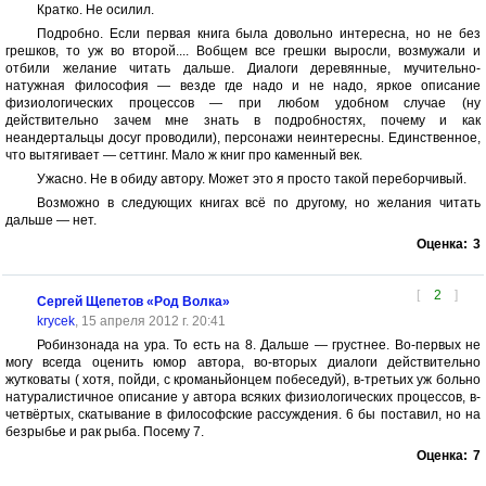
Кратко. Не осилил.
Подробно. Если первая книга была довольно интересна, но не без
грешков, то уж во второй.... Вобщем все грешки выросли, возмужали и
отбили желание читать дальше. Диалоги деревянные, мучительно-
натужная философия — везде где надо и не надо, яркое описание
физиологических процессов — при любом удобном случае (ну
действительно зачем мне знать в подробностях, почему и как
неандертальцы досуг проводили), персонажи неинтересны. Единственное,
что вытягивает — сеттинг. Мало ж книг про каменный век.
Ужасно. Не в обиду автору. Может это я просто такой переборчивый.
Возможно в следующих книгах всё по другому, но желания читать
дальше — нет.
Оценка:
3
[
2
]
Сергей Щепетов «Род Волка»
krycek
, 15 апреля 2012 г. 20:41
Робинзонада на ура. То есть на 8. Дальше — грустнее. Во-первых не
могу всегда оценить юмор автора, во-вторых диалоги действительно
жутковаты ( хотя, пойди, с кроманьйонцем побеседуй), в-третьих уж больно
натуралистичное описание у автора всяких физиологических процессов, в-
четвёртых, скатывание в философские рассуждения. 6 бы поставил, но на
безрыбье и рак рыба. Посему 7.
Оценка:
7