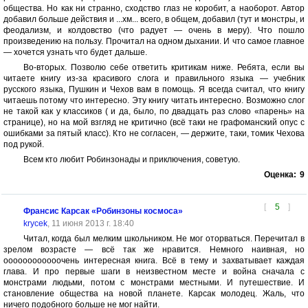
общества. Но как ни странно, сходство глаз не коробит, а наоборот. Автор
добавил больше действия и ...хм... всего, в общем, добавил (тут и монстры, и
феодализм, и колдовство (что радует — очень в меру). Что пошло
произведению на пользу. Прочитал на одном дыхании. И что самое главное
— хочется узнать что будет дальше.
Во-вторых. Позволю себе ответить критикам ниже. Ребята, если вы
читаете книгу из-за красивого слога и правильного языка — учебник
русского языка, Пушкин и Чехов вам в помощь. Я всегда считал, что книгу
читаешь потому что интересно. Эту книгу читать интересно. Возможно слог
не такой как у классиков ( и да, было, по двадцать раз слово «парень» на
странице), но на мой взгляд не критично (всё таки не графоманский опус с
ошибками за пятый класс). Кто не согласен, — держите, таки, томик Чехова
под рукой.
Всем кто любит Робинзонады и приключения, советую.
Оценка:
9
[
5
]
Франсис Карсак «Робинзоны космоса»
krycek
, 11 июня 2013 г. 18:40
Читал, когда был мелким школьником. Не мог оторваться. Перечитал в
зрелом возрасте — всё так же нравится. Немного наивная, но
оооооооооооочень интересная книга. Всё в тему и захватывает каждая
глава. И про первые шаги в неизвестном месте и война сначала с
монстрами людьми, потом с монстрами местными. И путешествие. И
становление общества на новой планете. Карсак молодец. Жаль, что
ничего подобного больше не мог найти.