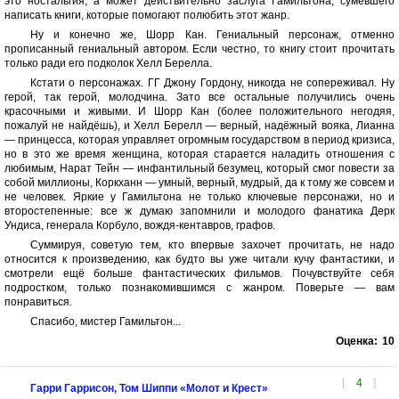
это ностальгия, а может действительно заслуга Гамильтона, сумевшего
написать книги, которые помогают полюбить этот жанр.
Ну и конечно же, Шорр Кан. Гениальный персонаж, отменно
прописанный гениальный автором. Если честно, то книгу стоит прочитать
только ради его подколок Хелл Берелла.
Кстати о персонажах. ГГ Джону Гордону, никогда не сопереживал. Ну
герой, так герой, молодчина. Зато все остальные получились очень
красочными и живыми. И Шорр Кан (более положительного негодяя,
пожалуй не найдёшь), и Хелл Берелл — верный, надёжный вояка, Лианна
— принцесса, которая управляет огромным государством в период кризиса,
но в это же время женщина, которая старается наладить отношения с
любимым, Нарат Тейн — инфантильный безумец, который смог повести за
собой миллионы, Коркханн — умный, верный, мудрый, да к тому же совсем и
не человек. Яркие у Гамильтона не только ключевые персонажи, но и
второстепенные: все ж думаю запомнили и молодого фанатика Дерк
Ундиса, генерала Корбуло, вождя-кентавров, графов.
Суммируя, советую тем, кто впервые захочет прочитать, не надо
относится к произведению, как будто вы уже читали кучу фантастики, и
смотрели ещё больше фантастических фильмов. Почувствуйте себя
подростком, только познакомившимся с жанром. Поверьте — вам
понравиться.
Спасибо, мистер Гамильтон...
Оценка:
10
[
4
]
Гарри Гаррисон, Том Шиппи «Молот и Крест»