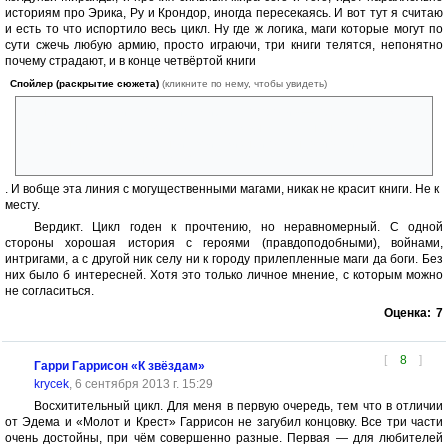
историям про Эрика, Ру и Крондор, иногда пересекаясь. И вот тут я считаю
и есть то что испортило весь цикл. Ну где ж логика, маги которые могут по
сути сжечь любую армию, просто играючи, три книги телятся, непонятно
почему страдают, и в конце четвёртой книги
Спойлер (раскрытие сюжета)
(кликните по нему, чтобы увидеть)
решают, что хватит. Мол, миру мир, а кто против — превращу в жабу
несмотря на количество и титул. Где ж вы, мля, раньше были, когда
солдаты Королевства ценой своих жизней останавливали
захватчиков в неравном бою?
. И вобще эта линия с могущественными магами, никак не красит книги. Не к
месту.
Вердикт. Цикл годен к прочтению, но неравномерный. С одной
стороны хорошая история с героями (правдоподобными), войнами,
интригами, а с другой ник селу ни к городу прилепленные маги да боги. Без
них было б интересней. Хотя это только личное мнение, с которым можно
не согласиться.
Оценка:
7
[
8
]
Гарри Гаррисон «К звёздам»
krycek
, 6 сентября 2013 г. 15:29
Восхитительный цикл. Для меня в первую очередь, тем что в отличии
от Эдема и «Молот и Крест» Гаррисон не загубил концовку. Все три части
очень достойны, при чём совершенно разные. Первая — для любителей