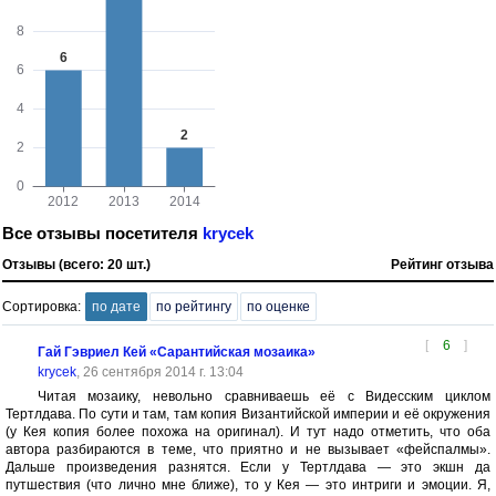
Все отзывы посетителя
krycek
Отзывы (всего: 20 шт.)
Рейтинг отзыва
Сортировка:
по дате
по рейтингу
по оценке
[
6
]
Гай Гэвриел Кей «Сарантийская мозаика»
krycek
, 26 сентября 2014 г. 13:04
Читая мозаику, невольно сравниваешь её с Видесским циклом
Тертлдава. По сути и там, там копия Византийской империи и её окружения
(у Кея копия более похожа на оригинал). И тут надо отметить, что оба
автора разбираются в теме, что приятно и не вызывает «фейспалмы».
Дальше произведения разнятся. Если у Тертлдава — это экшн да
путшествия (что лично мне ближе), то у Кея — это интриги и эмоции. Я,