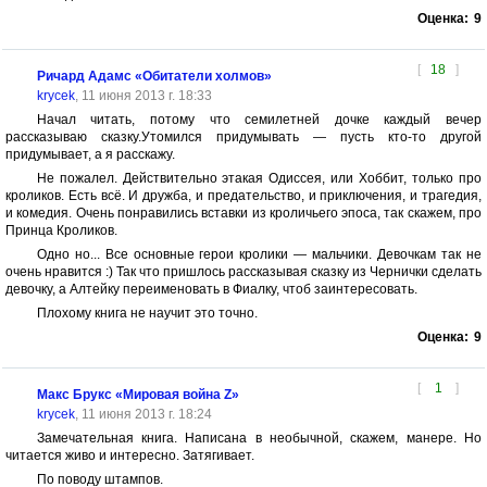
Оценка:
9
[
18
]
Ричард Адамс «Обитатели холмов»
krycek
, 11 июня 2013 г. 18:33
Начал читать, потому что семилетней дочке каждый вечер
рассказываю сказку.Утомился придумывать — пусть кто-то другой
придумывает, а я расскажу.
Не пожалел. Действительно этакая Одиссея, или Хоббит, только про
кроликов. Есть всё. И дружба, и предательство, и приключения, и трагедия,
и комедия. Очень понравились вставки из кроличьего эпоса, так скажем, про
Принца Кроликов.
Одно но... Все основные герои кролики — мальчики. Девочкам так не
очень нравится :) Так что пришлось рассказывая сказку из Чернички сделать
девочку, а Алтейку переименовать в Фиалку, чтоб заинтересовать.
Плохому книга не научит это точно.
Оценка:
9
[
1
]
Макс Брукс «Мировая война Z»
krycek
, 11 июня 2013 г. 18:24
Замечательная книга. Написана в необычной, скажем, манере. Но
читается живо и интересно. Затягивает.
По поводу штампов.