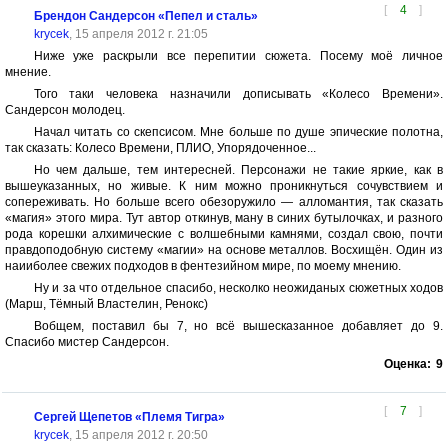
[
4
]
Брендон Сандерсон «Пепел и сталь»
krycek
, 15 апреля 2012 г. 21:05
Ниже уже раскрыли все перепитии сюжета. Посему моё личное
мнение.
Того таки человека назначили дописывать «Колесо Времени».
Сандерсон молодец.
Начал читать со скепсисом. Мне больше по душе эпические полотна,
так сказать: Колесо Времени, ПЛИО, Упорядоченное...
Но чем дальше, тем интересней. Персонажи не такие яркие, как в
вышеуказанных, но живые. К ним можно проникнуться сочувствием и
сопереживать. Но больше всего обезоружило — алломантия, так сказать
«магия» этого мира. Тут автор откинув, ману в синих бутылочках, и разного
рода корешки алхимические с волшебными камнями, создал свою, почти
правдоподобную систему «магии» на основе металлов. Восхищён. Один из
наииболее свежих подходов в фентезийном мире, по моему мнению.
Ну и за что отдельное спасибо, несколко неожиданых сюжетных ходов
(Марш, Тёмный Властелин, Ренокс)
Вобщем, поставил бы 7, но всё вышесказанное добавляет до 9.
Спасибо мистер Сандерсон.
Оценка:
9
[
7
]
Сергей Щепетов «Племя Тигра»
krycek
, 15 апреля 2012 г. 20:50