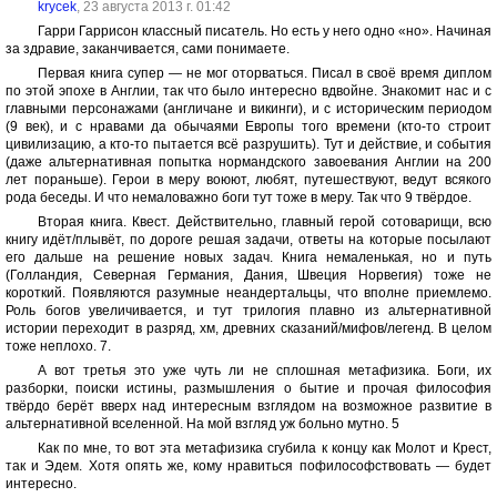
krycek
, 23 августа 2013 г. 01:42
Гарри Гаррисон классный писатель. Но есть у него одно «но». Начиная
за здравие, заканчивается, сами понимаете.
Первая книга супер — не мог оторваться. Писал в своё время диплом
по этой эпохе в Англии, так что было интересно вдвойне. Знакомит нас и с
главными персонажами (англичане и викинги), и с историческим периодом
(9 век), и с нравами да обычаями Европы того времени (кто-то строит
цивилизацию, а кто-то пытается всё разрушить). Тут и действие, и события
(даже альтернативная попытка нормандского завоевания Англии на 200
лет пораньше). Герои в меру воюют, любят, путешествуют, ведут всякого
рода беседы. И что немаловажно боги тут тоже в меру. Так что 9 твёрдое.
Вторая книга. Квест. Действительно, главный герой сотоварищи, всю
книгу идёт/плывёт, по дороге решая задачи, ответы на которые посылают
его дальше на решение новых задач. Книга немаленькая, но и путь
(Голландия, Северная Германия, Дания, Швеция Норвегия) тоже не
короткий. Появляются разумные неандертальцы, что вполне приемлемо.
Роль богов увеличивается, и тут трилогия плавно из альтернативной
истории переходит в разряд, хм, древних сказаний/мифов/легенд. В целом
тоже неплохо. 7.
А вот третья это уже чуть ли не сплошная метафизика. Боги, их
разборки, поиски истины, размышления о бытие и прочая философия
твёрдо берёт вверх над интересным взглядом на возможное развитие в
альтернативной вселенной. На мой взгляд уж больно мутно. 5
Как по мне, то вот эта метафизика сгубила к концу как Молот и Крест,
так и Эдем. Хотя опять же, кому нравиться пофилософствовать — будет
интересно.