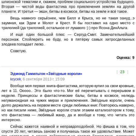
шпионской тематики и, скажем, проблем социального устройства будущего.
Вторая — чистой воды фантастика про приключения землян на другой
планете. И третья — экшн, битвы в космосе, битвы на земле и всё такое.
Вещь намного серьёзнее, чем Билл и Крыса, но не такая зануд...э
заумная, как Эдем и Молот и Крест. Я бы поставил на одно место с
трилогией (да трилогией, остальное от лукавого :) ) про Ясона ДинАльта.
И ещё один большой плюс — Сергуд-Смит. Замечательнейший
персонаж. Спойлерить не буду, но в пятёрку самых хитросделанных
злодеев попадает легко.
Советую.
Оценка:
9
[
23
]
Эдмонд Гамильтон «Звёздные короли»
krycek
, 6 сентября 2013 г. 15:09
Вообще моя первая книга-фантастика, которую купил за свои кровные,
лет в 11. Ооооо.. Это было что-то. Мог её перечитывать с перерывом в
неделю. Принцессы и фантастические балы, битвы в космосе, нелюдь
негуманоидная на чужих мирах и приключения. Звёздные короли, очень
долго держались на первом месте среди любимых книг. Повторюсь наверно,
но как писали ниже, Звёздные короли стали этаким катализатором к тому,
что фантастика — любимый жанр, да и вообще к тому, что читать это
интересно.
Сейчас кажется наивной и неправдоподобной. Но фишка в том, что
спустя 20 лет, читаешь заново и получаешь такое же удовольствие. Может