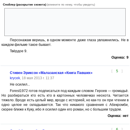
Спойлер (раскрытие сюжета)
(кликните по нему, чтобы увидеть)
Единственное, что покоробило это ППШ и трёхлинейки на
вооружении, но с другой стороны это ж не отрицание того, что другие
части воевали калашами или более современным вооружением. Ну а
по поводу Священной Империи — так вполне имеющий право на
жизнь вариант. Один закон о защите прав верующих чего стоит.
Персонажам веришь, в одном моменте даже глаза увлажнились. Не в
каждом фильме такое бывает.
Твёрдое 9.
Оценка:
9
[
5
]
Стивен Эриксон «Малазанская «Книга Павших»
krycek
, 18 мая 2013 г. 11:37
Не осилил...
Forest1972 готов подписаться под каждым словом. Героев — громадьё.
Но разбираться кто есть кто в картонных человечках неохота. Читается
тяжело. Вроде есть целый мир, вроде с историей, но как-то он при чтении в
одно целое не складывается. Так что никакого сравнения с Абекромби,
скорее ближе к Куку, ибо я осилил один его роман, но с большим трудом.
Оценка:
нет
[
6
]