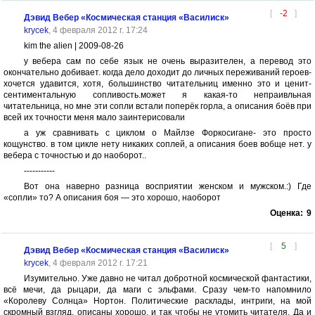
[
-2
]
Дэвид Вебер «Космическая станция «Василиск»
krycek
, 4 февраля 2012 г. 17:24
kim the alien | 2009-08-26
у вебера сам по себе язык не очень выразителен, а перевод это
окончательно добивает. когда дело доходит до личных переживаний героев-
хочется удавится, хотя, большинство читательниц именно это и ценит-
сентиментальную сопливость.может я какая-то непраивльная
читательница, но мне эти сопли встали поперёк горла, а описания боёв при
всей их точности меня мало заинтерисовали
а уж сравнивать с циклом о Майлзе Форкосигане- это просто
кощунство. в том цикле нету никаких соплей, а описания боев вобще нет. у
вебера с точностью и до наоборот..
-----------
Вот она наверно разница восприятии женском и мужском.:) Где
«сопли» то? А описания боя — это хорошо, наоборот
Оценка:
9
[
5
]
Дэвид Вебер «Космическая станция «Василиск»
krycek
, 4 февраля 2012 г. 17:21
Изумительно. Уже давно не читал добротной космической фантастики,
всё мечи, да рыцари, да маги с эльфами. Сразу чем-то напомнило
«Королеву Солнца» Нортон. Политические расклады, интриги, на мой
скромный взгляд, описаны хорошо, и так чтобы не утомить читателя. Да и