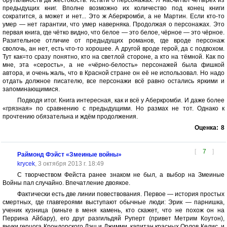
брутальность да жестокость. Кстати о персонажах. Я насчитал четырёх из
предыдущих книг. Вполне возможно их количество под конец книги
сократится, а может и нет... Это ж Аберкромби, а не Мартин. Если кто-то
умер — нет гарантии, что умер наверняка. Продолжая о персонажах. Это
первая книга, где чётко видно, что белое — это белое, чёрное — это чёрное.
Разительное отличие от предыдущих романов, где вроде персонаж
сволочь, ан нет, есть что-то хорошее. А другой вроде герой, да с подвохом.
Тут как=то сразу понятно, кто на светлой стороне, а кто на тёмной. Как по
мне, эта «серость», а не «чёрно-белость» персонажей была фишкой
автора, и очень жаль, что в Красной стране он её не использовал. Но надо
отдать должное писателю, все персонажи всё равно остались яркими и
запоминающимися.
Подводя итог. Книга интересная, как и всё у Аберкромби. И даже более
«грязная» по сравнению с предыдущими. Но размах не тот. Однако к
прочтению обязательна и ждём продолжения.
Оценка:
8
[
7
]
Раймонд Фэйст «Змеиные войны»
krycek
, 3 октября 2013 г. 18:49
С творчеством Фейста ранее знаком не был, а выбор на Змеиные
Войны пал случайно. Впечатление двоякое.
Фактически есть две линии повествования. Первое — история простых
смертных, где главгероями выступают обычные люди: Эрик — парнишка,
ученик кузница (киньте в меня камень, кто скажет, что не похож он на
Перрина Айбару), его друг разгильдяй Руперт (привет Метрим Коутон),
внуки герцога Крондорского Дэш и Джимми, капитан красных Орлов Келис, и