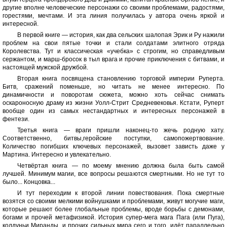
другие вполне человеческие персонажи со своими проблемами, радостями,
горестями, мечтами. И эта линия получилась у автора очень яркой и
интересной.
В первой книге — история, как два сельских шалопая Эрик и Ру нажили
проблем на свои пятые точки и стали солдатами элитного отряда
Королевства. Тут и классическая «учебка» с строгим, но справедливым
сержантом, и марш-бросок в тыл врага и прочие приключения с битвами, и
настоящей мужской дружбой.
Вторая книга посвящена становлению торговой империи Руперта.
Битв, сражений поменьше, но читать не менее интересно. По
динамичности и поворотам сюжета, можно хоть сейчас снимать
оскароносную драму из жизни Уолл-Стрит Средневековья. Кстати, Руперт
вообще один из самых нестандартных и интересных персонажей в
фентези.
Третья книга — враги пришли наконец-то жечь родную хату.
Соответственно, битвы,геройские поступки, самопожертвование.
Количество погибших ключевых персонажей, вызовет зависть даже у
Мартина. Интересно и увлекательно.
Четвёртая книга — по моему мнению должна была быть самой
лучшей. Минимум магии, все вопросы решаются смертными. Но не тут то
было... Концовка...
И тут переходим к второй линии повествования. Пока смертные
возятся со своими мелкими войнушками и проблемами, живут могучие маги,
которые решают более глобальные проблемы, вроде борьбы с демонами,
богами и прочей метафизикой. История супер-мега мага Пага (или Пуга),
колдуньи Миранды, и прочих сильных мира сего и того, идёт параллельно