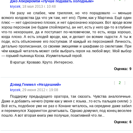
Джо Аберкромби «Лучше подавать холодным»
krycek
, 18 мая 2013 г. 10:48
Ни разу не слабее, чем трилогия, но что порадовало — меньше
всякого колдовства (да что уж там, нет его). Прям, как у Мартина. Ещё один
плюс — нет однозначно плохих, и нет однозначно хороших. Вот вроде всем
хорош персонаж (не будем спойлерить), ан нет, есть у него где-то в глубине
что-то нехорошее, да и поступает по-человечески, то есть, когда хорошо,
когда плохо. А есть злодей вроде, как, и делает он всякие гадости. А ты ж
поди, есть объяснение его поступкам. И каждый из персонажей Личность,
детально прописанная, со своими эмоциями и шкафами со скелетами. При
чём каждый читатель может себе выбрать героя на любой вкус. Мой выбор
— горький пьяница Коска. Изумительный герой.
В кратце: Кроваво. Круто. Интересно.
Оценка:
9
[
2
]
Дэвид Геммел «Нездешний»
krycek
, 29 июня 2012 г. 19:08
Поддержу предыдущего оратора, так сказать. Чувства аналогичные.
Даже и добавить нечего (прям как у меня с языка...то есть пальцев сняли) :)
Всё есть, подобное уже не раз о Конане читалось, на середине даже забил
и перекинулся Харрингтон дочитывать. Однако домучил, под конец веселее
пошло. А вот вторая книга уже получше, поактивней что ли...
Оценка:
6