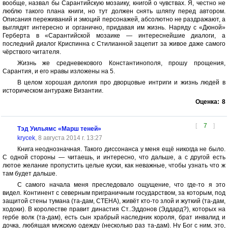
вообще, назвал бы Сарантийскую мозаику, книгой о чувствах. Я, честно не
люблю такого плана книги, но тут должен снять шляпу перед автором.
Описания переживаний и эмоций персонажей, абсолютно не раздражают, а
выглядят интересно и органично, придавая им жизнь. Наряду с «Дюной»
Герберта в «Сарантийской мозаике — интереснейшие диалоги, а
последний диалог Криспинна с Стилианной зацепит за живое даже самого
чёрствого читателя.
Жизнь же средневекового Константинополя, прошу прощения,
Сарантия, и его нравы изложены на 5.
В целом хорошая дилогия про дворцовые интриги и жизнь людей в
историческом антураже Византии.
Оценка:
8
[
7
]
Тэд Уильямс «Марш теней»
krycek
, 8 августа 2014 г. 13:27
Книга неоднозначная. Такого диссонанса у меня ещё никогда не было.
С одной стороны — читаешь, и интересно, что дальше, а с другой есть
лютое желание пропустить целые куски, как неважные, чтобы узнать что ж
там будет дальше.
С самого начала меня преследовало ощущение, что где-то я это
видел. Континент с северным приграничным государством, за которым, под
защитой стены тумана (та-дам, СТЕНА), живёт кто-то злой и жуткий (та-дам,
ходоки). В королестве правит династия Ст..Эддонов (Эддард?), которых на
гербе волк (та-дам), есть сын храбрый наследник короля, брат инвалид и
дочка, любящая мужскую одежду (несколько раз та-дам). Ну Бог с ним, это,