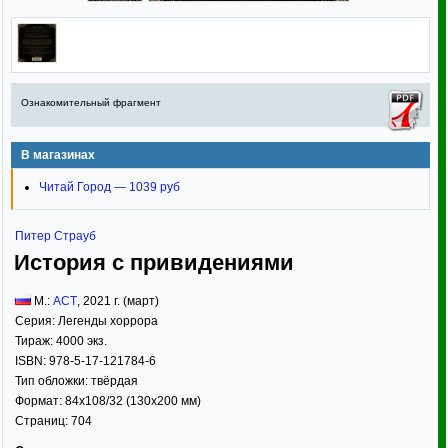
Ознакомительный фрагмент
В магазинах
Читай Город — 1039 руб
Питер Страуб
История с привидениями
М.:
АСТ
,
2021
г. (март)
Серия:
Легенды хоррора
Тираж:
4000 экз.
ISBN:
978-5-17-121784-6
Тип обложки:
твёрдая
Формат:
84x108/32
(130x200 мм)
Страниц:
704