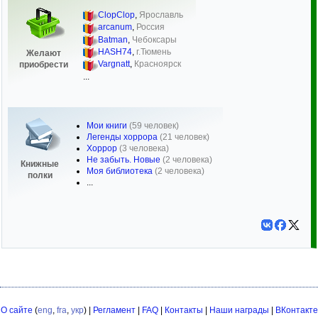
ClopClop
,
Ярославль
arcanum
,
Россия
Batman
,
Чебоксары
HASH74
,
г.Тюмень
Желают
Vargnatt
,
Красноярск
приобрести
...
Мои книги
(59 человек)
Легенды хоррора
(21 человек)
Хоррор
(3 человека)
Не забыть. Новые
(2 человека)
Книжные
Моя библиотека
(2 человека)
полки
...
О сайте
(
eng
,
fra
,
укр
) |
Регламент
|
FAQ
|
Контакты
|
Наши награды
|
ВКонтакте