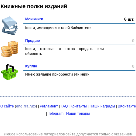
Книжные полки изданий
6 шт.
Мои книги
Книги, имеющиеся в моей библиотеке
0
Продаю
Книги, которые я готов продать или
обменять
0
Куплю
Имею желание приобрести эти книги
О сайте
(
eng
,
fra
,
укр
) |
Регламент
|
FAQ
|
Контакты
|
Наши награды
|
ВКонтакте
|
Telegram
|
Наши товары
Любое использование материалов сайта допускается только с указанием