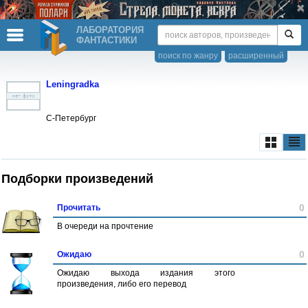
ЛАБОРАТОРИЯ
ФАНТАСТИКИ
поиск по жанру
расширенный
Leningradka
С-Петербург
Подборки произведений
0
Прочитать
В очереди на прочтение
0
Ожидаю
Ожидаю выхода издания этого
произведения, либо его перевод