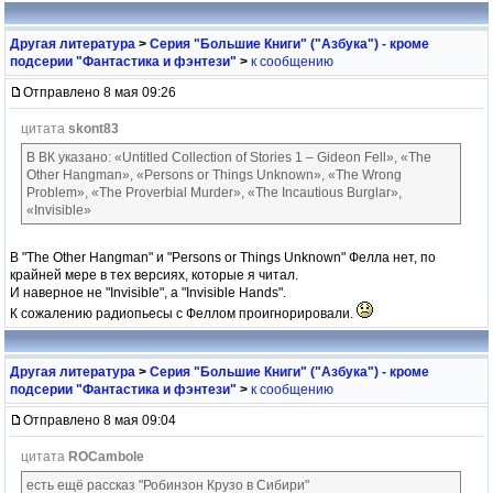
Другая литература
>
Серия "Большие Книги" ("Азбука") - кроме
подсерии "Фантастика и фэнтези"
>
к сообщению
Отправлено 8 мая 09:26
цитата
skont83
В ВК указано: «Untitled Collection of Stories 1 – Gideon Fell», «The
Other Hangman», «Persons or Things Unknown», «The Wrong
Problem», «The Proverbial Murder», «The Incautious Burglar»,
«Invisible»
В "The Other Hangman" и "Persons or Things Unknown" Фелла нет, по
крайней мере в тех версиях, которые я читал.
И наверное не "Invisible", а "Invisible Hands".
К сожалению радиопьесы с Феллом проигнорировали.
Другая литература
>
Серия "Большие Книги" ("Азбука") - кроме
подсерии "Фантастика и фэнтези"
>
к сообщению
Отправлено 8 мая 09:04
цитата
ROCambole
есть ещё рассказ "Робинзон Крузо в Сибири"