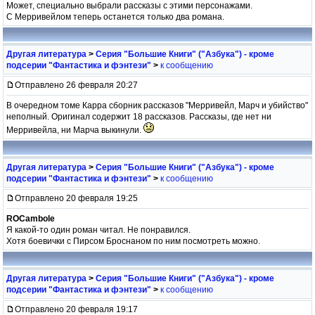
Может, специально выбрали рассказы с этими персонажами.
С Мерривейлом теперь останется только два романа.
Другая литература
>
Серия "Большие Книги" ("Азбука") - кроме
подсерии "Фантастика и фэнтези"
>
к сообщению
Отправлено 26 февраля 20:27
В очередном томе Карра сборник рассказов "Мерривейл, Марч и убийство"
неполный. Оригинал содержит 18 рассказов. Рассказы, где нет ни
Мерривейла, ни Марча выкинули.
Другая литература
>
Серия "Большие Книги" ("Азбука") - кроме
подсерии "Фантастика и фэнтези"
>
к сообщению
Отправлено 20 февраля 19:25
ROCambole
Я какой-то один роман читал. Не понравился.
Хотя боевички с Пирсом Броснаном по ним посмотреть можно.
Другая литература
>
Серия "Большие Книги" ("Азбука") - кроме
подсерии "Фантастика и фэнтези"
>
к сообщению
Отправлено 20 февраля 19:17