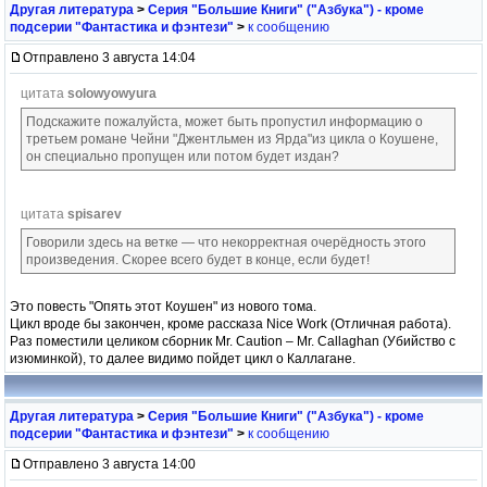
Другая литература
>
Серия "Большие Книги" ("Азбука") - кроме
подсерии "Фантастика и фэнтези"
>
к сообщению
Отправлено 3 августа 14:04
цитата
solowyowyura
Подскажите пожалуйста, может быть пропустил информацию о
третьем романе Чейни "Джентльмен из Ярда"из цикла о Коушене,
он специально пропущен или потом будет издан?
цитата
spisarev
Говорили здесь на ветке — что некорректная очерёдность этого
произведения. Скорее всего будет в конце, если будет!
Это повесть "Опять этот Коушен" из нового тома.
Цикл вроде бы закончен, кроме рассказа Nice Work (Отличная работа).
Раз поместили целиком сборник Mr. Caution – Mr. Callaghan (Убийство с
изюминкой), то далее видимо пойдет цикл о Каллагане.
Другая литература
>
Серия "Большие Книги" ("Азбука") - кроме
подсерии "Фантастика и фэнтези"
>
к сообщению
Отправлено 3 августа 14:00