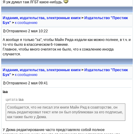
Я уж думал там ЛГБТ какое-нибудь.
Издания, издательства, электронные книги
>
Издательство "Престиж
Бук"
>
к сообщению
Отправлено 2 мая 10:22
А вообще я только "за", чтобы Майн Рида издали как можно полнее, в т.ч. и
то что было в классическом 6-томнике.
Главное, чтобы много очепяток не было, что к сожалению иногда
случается.
Издания, издательства, электронные книги
>
Издательство "Престиж
Бук"
>
к сообщению
Отправлено 2 мая 09:41
iaa
цитата
iaa
Сообщается, что не писал эти книги Майн Рид в соавторстве, он
лишь редактировал текст или он был опубликован за его подписью,
как также было у Дюма.
У Дюма редактирование часто представляло собой полное