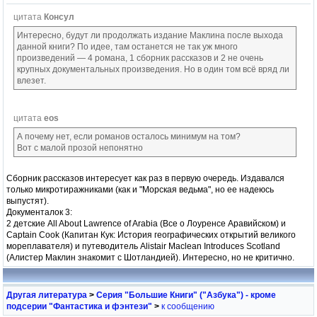
цитата
Консул
Интересно, будут ли продолжать издание Маклина после выхода
данной книги? По идее, там останется не так уж много
произведений — 4 романа, 1 сборник рассказов и 2 не очень
крупных документальных произведения. Но в один том всё вряд ли
влезет.
цитата
eos
А почему нет, если романов осталось минимум на том?
Вот с малой прозой непонятно
Сборник рассказов интересует как раз в первую очередь. Издавался
только микротиражниками (как и "Морская ведьма", но ее надеюсь
выпустят).
Документалок 3:
2 детские All About Lawrence of Arabia (Все о Лоуренсе Аравийском) и
Captain Cook (Капитан Кук: История географических открытий великого
мореплавателя) и путеводитель Alistair Maclean Introduces Scotland
(Алистер Маклин знакомит с Шотландией). Интересно, но не критично.
Другая литература
>
Серия "Большие Книги" ("Азбука") - кроме
подсерии "Фантастика и фэнтези"
>
к сообщению