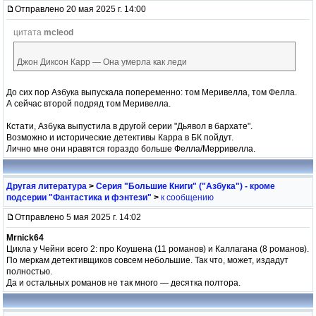
Отправлено 20 мая 2025 г. 14:00
цитата
mcleod
Джон Диксон Карр — Она умерла как леди
До сих пор Азбука выпускала попеременно: том Меривелла, том Фелла.
А сейчас второй подряд том Меривелла.
Кстати, Азбука выпустила в другой серии "Дьявол в бархате".
Возможно и исторические детективы Карра в БК пойдут.
Лично мне они нравятся гораздо больше Фелла/Мерривелла.
Другая литература
>
Серия "Большие Книги" ("Азбука") - кроме
подсерии "Фантастика и фэнтези"
>
к сообщению
Отправлено 5 мая 2025 г. 14:02
Mrnick64
Цикла у Чейни всего 2: про Коушена (11 романов) и Каллагана (8 романов).
По меркам детективщиков совсем небольшие. Так что, может, издадут
полностью.
Да и остальных романов не так много — десятка полтора.