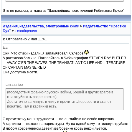
Это не рассказ, а глава из "Дальнейших приключений Робинзона Крузо"
Издания, издательства, электронные книги
>
Издательство "Престиж
Бук"
>
к сообщению
Отправлено 2 мая 11:41
iaa
Они. Что стихи издали, я запамятовал. Склероз.
А рассказов больше. Покопайтесь в библиографии STEVEN RAY BUTLER
— AWAY O’ER THE WAVES: THE TRANSATLANTIC LIFE AND LITERATURE
OF CAPTAIN MAYNE REID
Она доступна в сети.
цитата
iaa
(последствия франко-прусской войны, бошей и других врагов в
книгах убивать разрешается).
Достаточно заглянуть в книгу и прочитать/перевести и станет
понятно. Там и картинки есть.
С прочитать у меня трудности — по-английски не особо шпрехаю.
А картинки — похожи на карикатуры. Ну на одной кому-то голову отрубают.
В любом современном детективе/боевике кровь рекой льется.