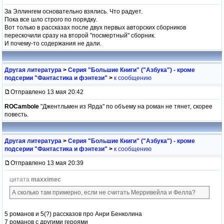
За Эллингем основательно взялись. Что радует.
Пока все шло строго по порядку.
Вот только в рассказах после двух первых авторских сборников
перескочили сразу на второй "посмертный" сборник.
И почему-то содержания не дали.
Другая литература
>
Серия "Большие Книги" ("Азбука") - кроме
подсерии "Фантастика и фэнтези"
>
к сообщению
Отправлено 13 мая 20:42
ROCambole
"Джентльмен из Ярда" по объему на роман не тянет, скорее
повесть.
Другая литература
>
Серия "Большие Книги" ("Азбука") - кроме
подсерии "Фантастика и фэнтези"
>
к сообщению
Отправлено 13 мая 20:39
цитата
maxximec
А сколько там примерно, если не считать Мерривейла и Фелла?
5 романов и 5(?) рассказов про Анри Бенколина
7 романов с другими героями