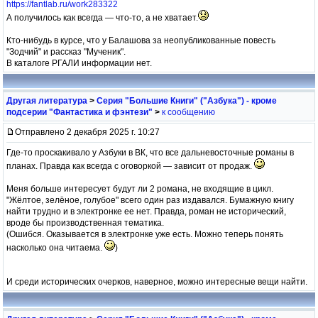
https://fantlab.ru/work283322
А получилось как всегда — что-то, а не хватает.
Кто-нибудь в курсе, что у Балашова за неопубликованные повесть
"Зодчий" и рассказ "Мученик".
В каталоге РГАЛИ информации нет.
Другая литература
>
Серия "Большие Книги" ("Азбука") - кроме
подсерии "Фантастика и фэнтези"
>
к сообщению
Отправлено 2 декабря 2025 г. 10:27
Где-то проскакивало у Азбуки в ВК, что все дальневосточные романы в
планах. Правда как всегда с оговоркой — зависит от продаж.
Меня больше интересует будут ли 2 романа, не входящие в цикл.
"Жёлтое, зелёное, голубое" всего один раз издавался. Бумажную книгу
найти трудно и в электронке ее нет. Правда, роман не исторический,
вроде бы производственная тематика.
(Ошибся. Оказывается в электронке уже есть. Можно теперь понять
насколько она читаема.
)
И среди исторических очерков, наверное, можно интересные вещи найти.