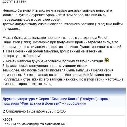
доступе в сети.
Неплохо бы включить вполне читаемые документальные повести о
капитане Куке и Лоуренсе Аравийском. Тем более, что они были
переведены еще в советское время.
Третью документалку Alistair Maclean Introduces Scotland (1972) мне найти
не удалось.
Может быть, издательство прояснит вопрос о загадочном Fire of
Humiliation (1993). Возможно при получении прав интересовались, а то
информация в сети довольно противоречивая. Гуляет множество версий:
1. Незаконченный роман Маклина, дописанный неизвестным
литературным "негром".
2. Роман написан другим человеком, полным тезкой писателя.
3. Классическая спекуляция на раскрученном имени.
Тем более, что после смерти писателя была выпущена целая серия
романов, якобы основанная на синопсисе сценариев Маклина для
Голливуда и отрывках из его записных книжек. Но в этой серии настоящие
имена авторов не скрывались.
Другая литература
>
Серия "Большие Книги" ("Азбука") - кроме
подсерии "Фантастика и фэнтези"
>
к сообщению
Отправлено 17 декабря 2025 г. 14:05
k2007
Если бы по максимуму, то включили бы: