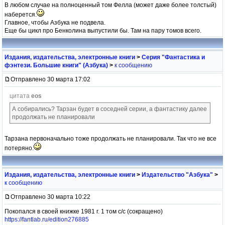
В любом случае на полноценный том Фелла (может даже более толстый)
наберется.
Главное, чтобы Азбука не подвела.
Еще бы цикл про Бенколина выпустили бы. Там на пару томов всего.
Издания, издательства, электронные книги
>
Серия "Фантастика и
фэнтези. Большие книги" (Азбука)
>
к сообщению
Отправлено 30 марта 17:02
цитата
eos
А собирались? Тарзан будет в соседней серии, а фантастику далее
продолжать не планировали
Тарзана первоначально тоже продолжать не планировали. Так что не все
потеряно.
Издания, издательства, электронные книги
>
Издательство "Азбука"
>
к сообщению
Отправлено 30 марта 10:22
Покопался в своей книжке 1981 г. 1 том с/с (сокращено)
https://fantlab.ru/edition276885