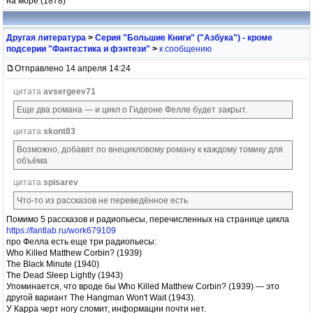
на море (1878)
Другая литература
>
Серия "Большие Книги" ("Азбука") - кроме
подсерии "Фантастика и фэнтези"
>
к сообщению
Отправлено 14 апреля 14:24
цитата
avsergeev71
Еще два романа — и цикл о Гидеоне Фелле будет закрыт.
цитата
skont83
Возможно, добавят по внецикловому роману к каждому томику для
объёма
цитата
spisarev
Что-то из рассказов не переведённое есть
Помимо 5 рассказов и радиопьесы, перечисленных на странице цикла
https://fantlab.ru/work679109
про Фелла есть еще три радиопьесы:
Who Killed Matthew Corbin? (1939)
The Black Minute (1940)
The Dead Sleep Lightly (1943)
Упоминается, что вроде бы Who Killed Matthew Corbin? (1939) — это
другой вариант The Hangman Won't Wait (1943).
У Карра черт ногу сломит, информации почти нет.