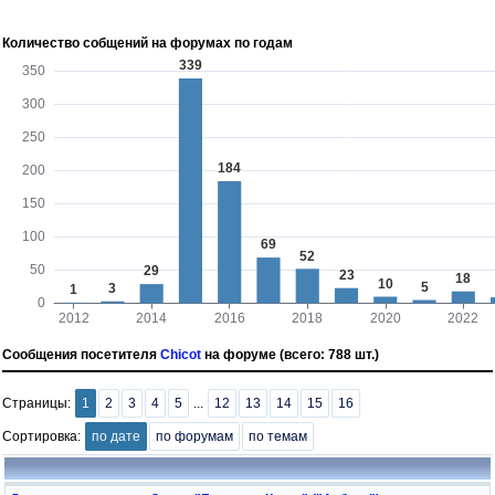
Количество собщений на форумах по годам
Сообщения посетителя
Chicot
на форуме (всего: 788 шт.)
Страницы:
1
2
3
4
5
...
12
13
14
15
16
Сортировка:
по дате
по форумам
по темам