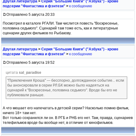
Другая литература
>
Серия "Большие Книги" ("Азбука") - кроме
подсерии "Фантастика и фэнтези"
>
к сообщению
Отправлено 5 августа 20:33
Посмотрел в каталоге РГАЛИ. Там числится повесть "Воскресенье,
половина седьмого". Сценарий там тоже есть, как и литературные
сценарии других фильмов по Рыбакову.
Другая литература
>
Серия "Большие Книги" ("Азбука") - кроме
подсерии "Фантастика и фэнтези"
>
к сообщению
Отправлено 5 августа 19:52
цитата
sal_paradise
"Приключения Кроша" — бесспорно, долгожданное событие... если
бы анонсировали в серии РЛ.БК можно было надеяться на
сценарий к "Воскресенье, половина седьмого". Вроде бы его не
публиковали раньше.
А что мешает его напечатать в детской серии? Насколько помню фильм,
ничего 18+ там нет.
Вот только сохранился ли он. В РГБ и РНБ его нет. Там, правда, сценариев
телефильмов вроде бы вообще нет, в отличие от кинофильмов.