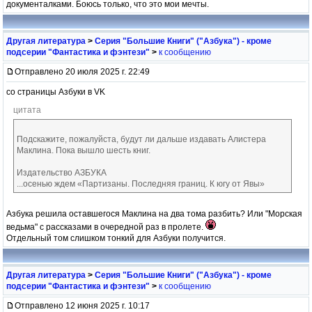
документалками. Боюсь только, что это мои мечты.
Другая литература
>
Серия "Большие Книги" ("Азбука") - кроме
подсерии "Фантастика и фэнтези"
>
к сообщению
Отправлено 20 июля 2025 г. 22:49
со страницы Азбуки в VK
цитата
Подскажите, пожалуйста, будут ли дальше издавать Алистера
Маклина. Пока вышло шесть книг.
Издательство АЗБУКА
...осенью ждем «Партизаны. Последняя границ. К югу от Явы»
Азбука решила оставшегося Маклина на два тома разбить? Или "Морская
ведьма" с рассказами в очередной раз в пролете.
Отдельный том слишком тонкий для Азбуки получится.
Другая литература
>
Серия "Большие Книги" ("Азбука") - кроме
подсерии "Фантастика и фэнтези"
>
к сообщению
Отправлено 12 июня 2025 г. 10:17