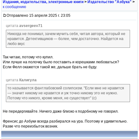
Издания, издательства, электронные книги
>
Издательство "Азбука"
>
к сообщению
Отправлено 15 апреля 2025 г. 23:05
цитата
avsergeev71
Никогда не понимал, зачем мучить себя, читая автора, который не
нравится. Детективщиков — более, чем достаточно. Найдется на
любо вкус
Так читаю, потому что купил.
Или лучше на полочку было поставить и корешками любоваться?
Если Фелл окажется такой же, дальше брать не буду.
цитата
Калигула
то называется фантлабовский солипсизм. "Если мне не нравится
— значит никому не нравится и уж точно никому это не нужно.
Потому что никого, кроме меня, не существует" (с)
Не передергивайте. Ничего даже близко к подобному не говорил.
Френсис до Азбуки всегда разбирался на ура. Поэтому и удивительно.
Разве что переизбыток возник.