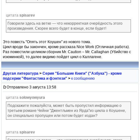
цитата
spisarev
Говорили здесь на ветке — что некорректная очерёдность этого
произведения. Скорее всего будет в конце, если будет!
Это повесть "Опять этот Коушен" из нового тома.
Цикл вроде бы закончен, кроме рассказа Nice Work (Отличная работа).
Раз поместили целиком сборник Mr. Caution – Mr. Callaghan (Убийство с
изюминкой), то далее видимо пойдет цикл о Каллагене.
Другая литература
>
Серия "Большие Книги" ("Азбука") - кроме
подсерии "Фантастика и фэнтези"
>
к сообщению
Отправлено 3 августа 13:58
цитата
solowyowyura
Подскажите пожалуйста, может быть пропустил информацию о
третьем романе Чейни "Джентльмен из Ярда"из цикла о Коушене,
он специально пропущен или потом будет издан?
цитата
spisarev