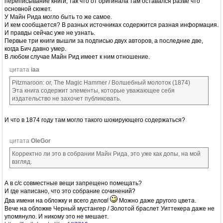
переписывание книги, так что от оригинала там оставался разве что
основной сюжет.
У Майн Рида могло быть то же самое.
И кем сообщается? В разных источниках содержится разная информация.
И правды сейчас уже не узнать.
Первые три книги вышли за подписью двух авторов, а последние две,
когда Бич давно умер.
В любом случае Майн Рид имеет к ним отношение.
цитата
iaa
Pitzmaroon: or, The Magic Hammer / Волшебный молоток (1874)
Эта книга содержит элементы, которые уважающее себя
издательство не захочет публиковать.
И что в 1874 году там могло такого шокирующего содержаться?
цитата
OleGor
Корректно ли это в собрании Майн Рида, это уже как допы, на мой
взгляд.
А в с/с совместные вещи запрещено помещать?
И где написано, что это собрание сочинений?
Два имени на обложку и всего делов!
Можно даже другого цвета.
Вече на обложке Черный мустангер / Золотой браслет Уиттекера даже не
упомянуло. И никому это не мешает.