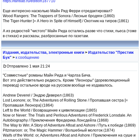
https://fantlab.ru/edition187710
Еще интересно насколько Майн Рид Ферри отредактировал?
Wood Rangers: The Trappers of Sonora / Лесные бродяги (1860)
The Tiger-Hunter [= А Него in Spite of Himself] / Охотник на тигров (1861)
А из редкостей "чистого" Майн Рида остались разве что стихи, пьеса (тоже
в стихах) и рассказы, разбросанные по газетам.
Издания, издательства, электронные книги
>
Издательство "Престиж
Бук"
>
к сообщению
Отправлено 1 мая 21:24
"Совместные" романы Майн Рида и Чарлза Бича.
Вот это действительно редкость. Кроме "Леоноры" (дореволюционный
перевод) остальное вроде на русском вообще не издавалось.
Andrew Deverel / Эндрю Деверел (1863)
Lost Leonore; or, The Adventures of Rolling Stone / Пропавшая сестра [=
Пропавшая Леонора] (1864)
Left to the World / Возвращение к цивилизации (1865)
Now or Never: The Trials and Perilous Adventures of Frederick Lonsdale. An
Autobiography / Приключения Фредерика Лонсдейла (1868)
The Way to Win: A Story of Adventure Afloat and Ashore / Путь к победе (1869)
Pitzmaroon: or, The Magic Hammer / Волшебный молоток (1874)
Waifs of the World: or, Adventures Afloat and Ashore / Приключения на суше и