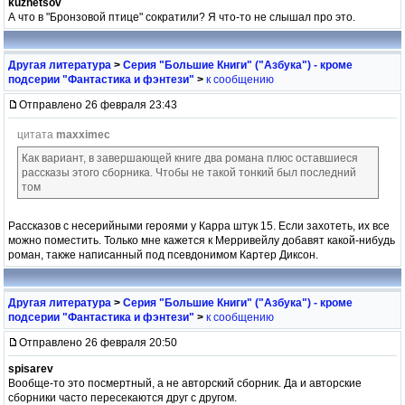
kuznetsov
А что в "Бронзовой птице" сократили? Я что-то не слышал про это.
Другая литература
>
Серия "Большие Книги" ("Азбука") - кроме
подсерии "Фантастика и фэнтези"
>
к сообщению
Отправлено 26 февраля 23:43
цитата
maxximec
Как вариант, в завершающей книге два романа плюс оставшиеся
рассказы этого сборника. Чтобы не такой тонкий был последний
том
Рассказов с несерийными героями у Карра штук 15. Если захотеть, их все
можно поместить. Только мне кажется к Мерривейлу добавят какой-нибудь
роман, также написанный под псевдонимом Картер Диксон.
Другая литература
>
Серия "Большие Книги" ("Азбука") - кроме
подсерии "Фантастика и фэнтези"
>
к сообщению
Отправлено 26 февраля 20:50
spisarev
Вообще-то это посмертный, а не авторский сборник. Да и авторские
сборники часто пересекаются друг с другом.