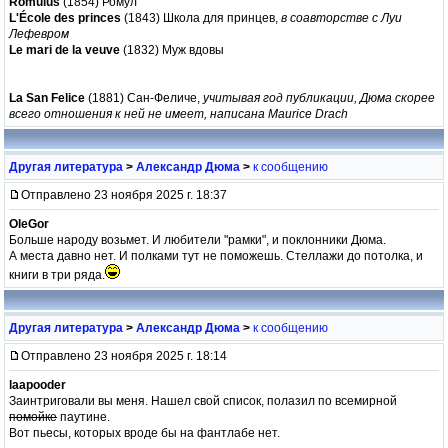
Romulus
(1854) Ромул
L'École des princes
(1843) Школа для принцев,
в соавторстве с Луи
Лефевром
Le mari de la veuve
(1832) Муж вдовы
La San Felice
(1881) Сан-Феличе,
учитывая год публикации, Дюма скорее
всего отношения к ней не имеет, написана Maurice Drach
Другая литература
>
Александр Дюма
>
к сообщению
Отправлено 23 ноября 2025 г. 18:37
OleGor
Больше народу возьмет. И любители "рамки", и поклонники Дюма.
А места давно нет. И полками тут не поможешь. Стеллажи до потолка, и
книги в три ряда.
Другая литература
>
Александр Дюма
>
к сообщению
Отправлено 23 ноября 2025 г. 18:14
laapooder
Заинтриговали вы меня. Нашел свой список, полазил по всемирной
помойке
паутине.
Вот пьесы, которых вроде бы на фантлабе нет.