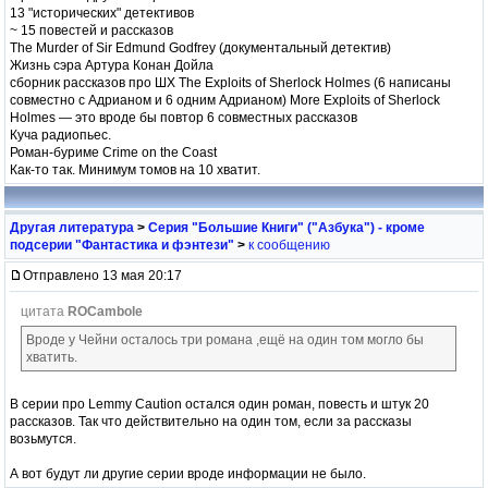
13 "исторических" детективов
~ 15 повестей и рассказов
The Murder of Sir Edmund Godfrey (документальный детектив)
Жизнь сэра Артура Конан Дойла
сборник рассказов про ШХ The Exploits of Sherlock Holmes (6 написаны
совместно с Адрианом и 6 одним Адрианом) More Exploits of Sherlock
Holmes — это вроде бы повтор 6 совместных рассказов
Куча радиопьес.
Роман-буриме Crime on the Coast
Как-то так. Минимум томов на 10 хватит.
Другая литература
>
Серия "Большие Книги" ("Азбука") - кроме
подсерии "Фантастика и фэнтези"
>
к сообщению
Отправлено 13 мая 20:17
цитата
ROCambole
Вроде у Чейни осталось три романа ,ещё на один том могло бы
хватить.
В серии про Lemmy Caution остался один роман, повесть и штук 20
рассказов. Так что действительно на один том, если за рассказы
возьмутся.
А вот будут ли другие серии вроде информации не было.