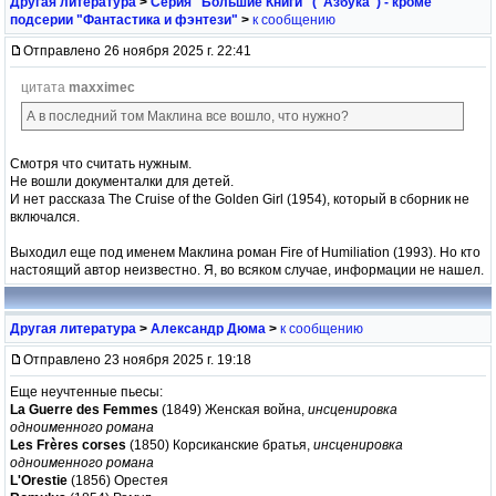
Другая литература
>
Серия "Большие Книги" ("Азбука") - кроме
подсерии "Фантастика и фэнтези"
>
к сообщению
Отправлено 26 ноября 2025 г. 22:41
цитата
maxximec
А в последний том Маклина все вошло, что нужно?
Смотря что считать нужным.
Не вошли документалки для детей.
И нет рассказа The Cruise of the Golden Girl (1954), который в сборник не
включался.
Выходил еще под именем Маклина роман Fire of Humiliation (1993). Но кто
настоящий автор неизвестно. Я, во всяком случае, информации не нашел.
Другая литература
>
Александр Дюма
>
к сообщению
Отправлено 23 ноября 2025 г. 19:18
Еще неучтенные пьесы:
La Guerre des Femmes
(1849) Женская война,
инсценировка
одноименного романа
Les Frères corses
(1850) Корсиканские братья,
инсценировка
одноименного романа
L'Orestie
(1856) Орестея