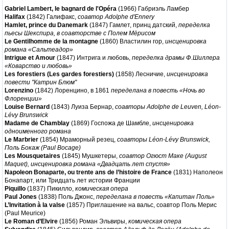
Gabriel Lambert, le bagnard de l'Opéra
(1966) Габриэль Ламбер
Halifax
(1842) Галифакс,
соавтор Adolphe d'Ennery
Hamlet, prince du Danemark
(1847) Гамлет, принц датский,
переделка
пьесы Шекспира, в соавторстве с Полем Мёрисом
Le Gentilhomme de la montagne
(1860) Властилин гор,
инсценировка
романа «Сальтеадор»
Intrigue et Amour
(1847) Интрига и любовь,
переделка драмы Ф.Шиллера
«Коварство и любовь»
Les forestiers (Les gardes forestiers)
(1858) Лесничие,
инсценировка
повести "Катрин Блюм"
Lorenzino
(1842) Лоренцино, в 1861
переделана в повесть «Ночь во
Флоренции»
Louise Bernard
(1843) Луиза Бернар,
соавторы Adolphe de Leuven, Léon-
Lévy Brunswick
Madame de Chamblay
(1869) Госпожа де Шамбле,
инсценировка
одноименного романа
Le Marbrier
(1854) Мраморный резец,
соавторы Léon-Lévy Brunswick,
Поль Бокаж (Paul Bocage)
Les Mousquetaires
(1845) Мушкетеры,
соавтор Огюст Маке (August
Maquet), инсценировка романа «Двадцать лет спустя»
Napoleon Bonaparte, ou trente ans de l’histoire de France
(1831) Наполеон
Бонапарт, или Тридцать лет истории Франции
Piquillo
(1837) Пикилло,
комическая опера
Paul Jones
(1838) Поль Джонс,
переделана в повесть «Капитан Поль»
L’Invitation à la valse
(1857) Приглашение на вальс, соавтор Поль Мерис
(Paul Meurice)
Le Roman d’Elvire
(1856) Роман Эльвиры,
комическая опера