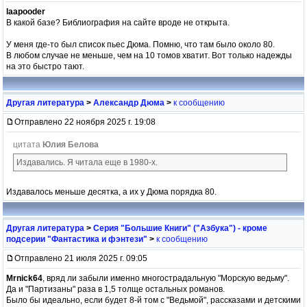
laapooder
В какой базе? Библиография на сайте вроде не открыта.
У меня где-то был список пьес Дюма. Помню, что там было около 80.
В любом случае не меньше, чем на 10 томов хватит. Вот только надежды
на это быстро тают.
Другая литература
>
Александр Дюма
>
к сообщению
Отправлено 22 ноября 2025 г. 19:08
цитата
Юлия Белова
Издавались. Я читала еще в 1980-х.
Издавалось меньше десятка, а их у Дюма порядка 80.
Другая литература
>
Серия "Большие Книги" ("Азбука") - кроме
подсерии "Фантастика и фэнтези"
>
к сообщению
Отправлено 21 июля 2025 г. 09:05
Mrnick64
, вряд ли забыли именно многострадальную "Морскую ведьму".
Да и "Партизаны" раза в 1,5 толще остальных романов.
Было бы идеально, если будет 8-й том с "Ведьмой", рассказами и детскими