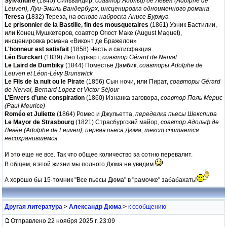
Sylvandire
(1845) Сильвандир,
соавтор Адольф де Левён (Adolphe de
Leuven), Луи-Эмиль Вандербурх, инсценировка одноименного романа
Teresa
(1832) Тереза,
на основе наброска Анисе Буржуа
Le prisonnier de la Bastille, fin des mousquetaires
(1861) Узник Бастилии,
или Конец Мушкетеров, соавтор Огюст Маке (August Maquet),
инсценировка романа «Виконт де Бражелон»
L'honneur est satisfait
(1858) Честь и сатисфакция
Léo Burckart
(1839) Лео Буркарт,
соавтор Gérard de Nerval
Le Laird de Dumbiky
(1844) Поместье Дамбик,
соавторы Adolphe de
Leuven et Léon-Lévy Brunswick
Le Fils de la nuit ou le Pirate
(1856) Сын ночи, или Пират,
соавторы Gérard
de Nerval, Bernard Lopez et Victor Séjour
L’Envers d’une conspiration
(1860) Изнанка заговора,
соавтор Поль Мерис
(Paul Meurice)
Roméo et Juliette
(1864) Ромео и Джульетта,
переделка пьесы Шекспира
Le Mayor de Strasbourg
(1821) Страсбургский майор,
соавтор Адольф де
Левён (Adolphe de Leuven), первая пьеса Дюма, текст считается
несохранившемся
И это еще не все. Так что общее количество за сотню перевалит.
В общем, в этой жизни мы полного Дюма не увидим.
А хорошо бы 15-томник "Все пьесы Дюма" в "рамочке" забабахать!
Другая литература
>
Александр Дюма
>
к сообщению
Отправлено 22 ноября 2025 г. 23:09