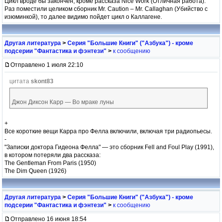
Цикл вроде бы закончен, кроме рассказа Nice Work (Отличная работа).
Раз поместили целиком сборник Mr. Caution – Mr. Callaghan (Убийство с
изюминкой), то далее видимо пойдет цикл о Каллагене.
Другая литература
>
Серия "Большие Книги" ("Азбука") - кроме
подсерии "Фантастика и фэнтези"
>
к сообщению
Отправлено 1 июля 22:10
цитата
skont83
Джон Диксон Карр — Во мраке луны
+
Все короткие вещи Карра про Фелла включили, включая три радиопьесы.
-
"Записки доктора Гидеона Фелла" — это сборник Fell and Foul Play (1991),
в котором потеряли два рассказа:
The Gentleman From Paris (1950)
The Dim Queen (1926)
Другая литература
>
Серия "Большие Книги" ("Азбука") - кроме
подсерии "Фантастика и фэнтези"
>
к сообщению
Отправлено 16 июня 18:54