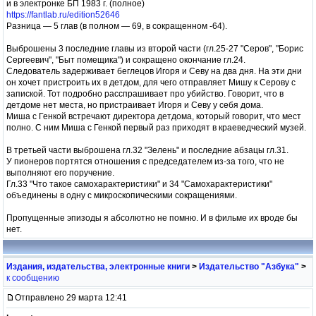
и в электронке БП 1983 г. (полное)
https://fantlab.ru/edition52646
Разница — 5 глав (в полном — 69, в сокращенном -64).
Выброшены 3 последние главы из второй части (гл.25-27 "Серов", "Борис
Сергеевич", "Быт помещика") и сокращено окончание гл.24.
Следователь задерживает беглецов Игоря и Севу на два дня. На эти дни
он хочет пристроить их в детдом, для чего отправляет Мишу к Серову с
запиской. Тот подробно расспрашивает про убийство. Говорит, что в
детдоме нет места, но пристраивает Игоря и Севу у себя дома.
Миша с Генкой встречают директора детдома, который говорит, что мест
полно. С ним Миша с Генкой первый раз приходят в краеведческий музей.
В третьей части выброшена гл.32 "Зелень" и последние абзацы гл.31.
У пионеров портятся отношения с председателем из-за того, что не
выполняют его поручение.
Гл.33 "Что такое самохарактеристики" и 34 "Самохарактеристики"
объединены в одну с микроскопическими сокращениями.
Пропущенные эпизоды я абсолютно не помню. И в фильме их вроде бы
нет.
Издания, издательства, электронные книги
>
Издательство "Азбука"
>
к сообщению
Отправлено 29 марта 12:41