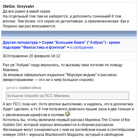
OleGor
,
Greyvalvi
Да все равно в какой серии.
На отдельный том там не наберется, а дополнить тоненький 8 том
вполне. Тем более, что серия не детективная, а приключенческая. Кук и
Лоуренс как раз вписываются.
Другая литература
>
Серия "Большие Книги" ("Азбука") - кроме
подсерии "Фантастика и фэнтези"
>
к сообщению
Отправлено 20 февраля 18:12
Раз уж "Азбука" сюда вернулась, то выскажу свои хотелки по поводу
Маклина.
За впервые официально изданные "Морскую ведьму" и рассказы
(микротиражники — это ни о чем) большое спасибо.
цитата
stalkerzdrus
Большое спасибо за ПСС Маклина.
А вот ПСС пока нет. Хотя вполне выполнимо, и надеюсь, что в допечатках
будет сделано, а то 8 том получился довольно куцым: раза в два тоньше и
с увеличенным шрифтом и полями.
Хотелось бы, чтобы включили первый рассказ Маклина The Cruise of the
Golden Girl, который хорошо вписывается в сборник рассказов.
Желающие могут ознакомиться с ним на английском языке в сентябрьском
номере 1954 г. журнала Blackwood's Magazine, который в свободном