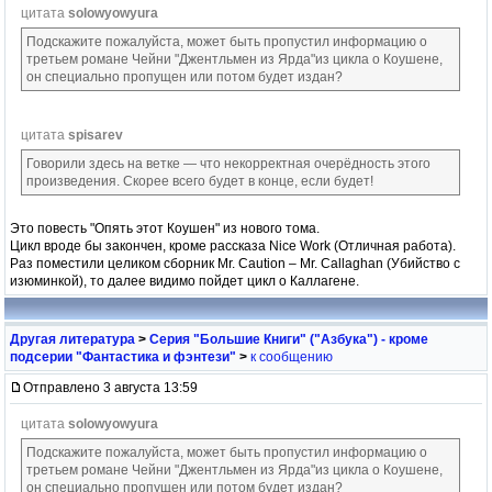
цитата
solowyowyura
Подскажите пожалуйста, может быть пропустил информацию о
третьем романе Чейни "Джентльмен из Ярда"из цикла о Коушене,
он специально пропущен или потом будет издан?
цитата
spisarev
Говорили здесь на ветке — что некорректная очерёдность этого
произведения. Скорее всего будет в конце, если будет!
Это повесть "Опять этот Коушен" из нового тома.
Цикл вроде бы закончен, кроме рассказа Nice Work (Отличная работа).
Раз поместили целиком сборник Mr. Caution – Mr. Callaghan (Убийство с
изюминкой), то далее видимо пойдет цикл о Каллагене.
Другая литература
>
Серия "Большие Книги" ("Азбука") - кроме
подсерии "Фантастика и фэнтези"
>
к сообщению
Отправлено 3 августа 13:59
цитата
solowyowyura
Подскажите пожалуйста, может быть пропустил информацию о
третьем романе Чейни "Джентльмен из Ярда"из цикла о Коушене,
он специально пропущен или потом будет издан?