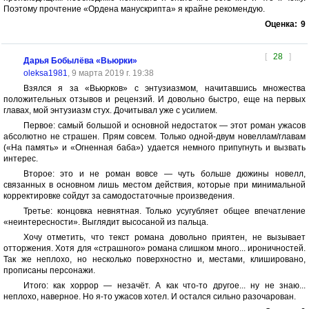
Поэтому прочтение «Ордена манускрипта» я крайне рекомендую.
Оценка:
9
[
28
]
Дарья Бобылёва «Вьюрки»
oleksa1981
, 9 марта 2019 г. 19:38
Взялся я за «Вьюрков» с энтузиазмом, начитавшись множества
положительных отзывов и рецензий. И довольно быстро, еще на первых
главах, мой энтузиазм стух. Дочитывал уже с усилием.
Первое: самый большой и основной недостаток — этот роман ужасов
абсолютно не страшен. Прям совсем. Только одной-двум новеллам/главам
(«На память» и «Огненная баба») удается немного припугнуть и вызвать
интерес.
Второе: это и не роман вовсе — чуть больше дюжины новелл,
связанных в основном лишь местом действия, которые при минимальной
корректировке сойдут за самодостаточные произведения.
Третье: концовка невнятная. Только усугубляет общее впечатление
«неинтересности». Выглядит высосаной из пальца.
Хочу отметить, что текст романа довольно приятен, не вызывает
отторжения. Хотя для «страшного» романа слишком много... ироничностей.
Так же неплохо, но несколько поверхностно и, местами, клишировано,
прописаны персонажи.
Итого: как хоррор — незачёт. А как что-то другое... ну не знаю...
неплохо, наверное. Но я-то ужасов хотел. И остался сильно разочарован.