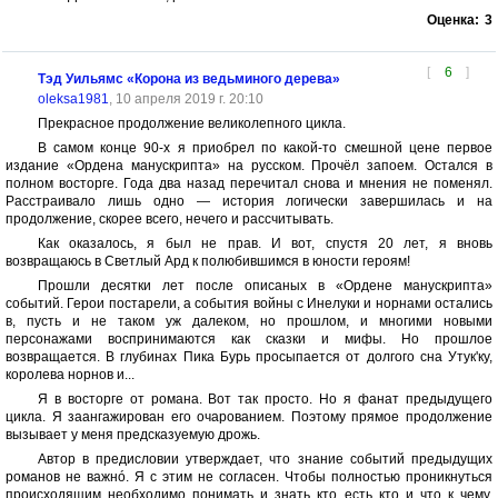
Оценка:
3
[
6
]
Тэд Уильямс «Корона из ведьминого дерева»
oleksa1981
, 10 апреля 2019 г. 20:10
Прекрасное продолжение великолепного цикла.
В самом конце 90-х я приобрел по какой-то смешной цене первое
издание «Ордена манускрипта» на русском. Прочёл запоем. Остался в
полном восторге. Года два назад перечитал снова и мнения не поменял.
Расстраивало лишь одно — история логически завершилась и на
продолжение, скорее всего, нечего и рассчитывать.
Как оказалось, я был не прав. И вот, спустя 20 лет, я вновь
возвращаюсь в Светлый Ард к полюбившимся в юности героям!
Прошли десятки лет после описаных в «Ордене манускрипта»
событий. Герои постарели, а события войны с Инелуки и норнами остались
в, пусть и не таком уж далеком, но прошлом, и многими новыми
персонажами воспринимаются как сказки и мифы. Но прошлое
возвращается. В глубинах Пика Бурь просыпается от долгого сна Утук'ку,
королева норнов и...
Я в восторге от романа. Вот так просто. Но я фанат предыдущего
цикла. Я заангажирован его очарованием. Поэтому прямое продолжение
вызывает у меня предсказуемую дрожь.
Автор в предисловии утверждает, что знание событий предыдущих
романов не важнó. Я с этим не согласен. Чтобы полностью проникнуться
происходящим необходимо понимать и знать кто есть кто и что к чему.