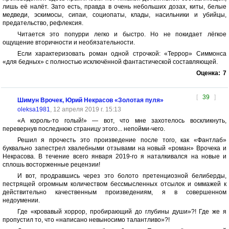
лишь её налёт. Зато есть, правда в очень небольших дозах, киты, белые
медведи, эскимосы, сипаи, социопаты, клады, насильники и убийцы,
предательство, рефлексия.
Читается это попурри легко и быстро. Но не покидает лёгкое
ощущение вторичности и необязательности.
Если характеризовать роман одной строчкой: «Террор» Симмонса
«для бедных» с полностью исключённой фантастической составляющей.
Оценка:
7
[
39
]
Шимун Врочек, Юрий Некрасов «Золотая пуля»
oleksa1981
, 12 апреля 2019 г. 15:13
«А король-то голый!» — вот, что мне захотелось воскликнуть,
перевернув последнюю страницу этого... непойми-чего.
Решил я прочесть это произведение после того, как «Фантлаб»
буквально запестрел хвалебными отзывами на новый «роман» Врочека и
Некрасова. В течение всего января 2019-го я наталкивался на новые и
сплошь восторженные рецензии!
И вот, продравшись через это болото претенциозной белиберды,
пестрящей огромным количеством бессмысленных отсылок и оммажей к
действительно качественным произведениям, я в совершенном
недоумении.
Где «кровавый хоррор, пробирающий до глубины души»?! Где же я
пропустил то, что «написано невыносимо талантливо»?!