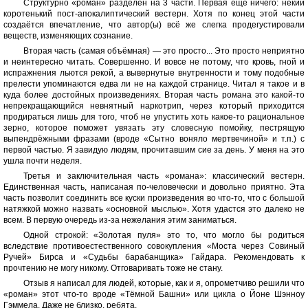
Структурно «роман» разделён на 3 части. Первая ещё ничего: некий
коротенький пост-апокалиптический вестерн. Хотя по конец этой части
создаётся впечатление, что автор(ы) всё же слегка продегустировали
веществ, изменяющих сознание.
Вторая часть (самая объёмная) — это просто... Это просто неприятно
и неинтересно читать. Совершенно. И вовсе не потому, что кровь, гной и
испражнения льются рекой, а вывернутые внутренности и тому подобные
прелести упоминаются едва ли не на каждой странице. Читал я такое и в
куда более достойных произведениях. Вторая часть романа это какой-то
непрекращающийся невнятный наркотрип, через который приходится
продираться лишь для того, чтоб не упустить хоть какое-то рациональное
зерно, которое поможет увязать эту словесную помойку, пестрящую
выпендрёжными фразами (вроде «Сытно воняло мертвечиной» и т.п.) с
первой частью. Я завидую людям, прочитавшим сие за день. У меня на это
ушла почти неделя.
Третья и заключительная часть «романа»: классический вестерн.
Единственная часть, написаная по-человечески и довольно приятно. Эта
часть позволит соединить все куски произведения во что-то, что с большой
натяжкой можно назвать «основной мыслью». Хотя удастся это далеко не
всем. В первую очередь из-за нежелания этим заниматься.
Одной строкой: «Золотая пуля» это то, что могло бы родиться
вследствие противоестественного совокупления «Моста через Совиный
Ручей» Бирса и «Судьбы барабанщика» Гайдара. Рекомендовать к
прочтению не могу никому. Отговаривать тоже не стану.
Отзыв я написал для людей, которые, как и я, опрометчиво решили что
«роман» этот что-то вроде «Тёмной Башни» или цикла о Йоне Шэнноу
Гэммела. Даже не близко, ребята.