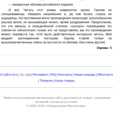
— прекрасная обложка российского издания.
И всё. Читать этот роман невероятно скучно. Героям не
сопереживаешь. Никакого напряжения и, уж тем более, страха не
ощущаешь. На протяжении всего произведения происходит разнообразная
унылая возня, не вызывающая ничего, кроме раздражения. Предполагаю,
что эти минусы, в определённой степени, «заслуга» переводчика. Но
совсем не обязательно только его: не представляю, как это произведение
можно перевести так, чтоб было действительно интересно читать. Мой
вердикт: распиаренная пустышка. Оценку ставлю только за
вышеперечисленные плюсы (в частности за обложку. Она очень крутая)
Оценка:
5
О сайте
(
eng
,
fra
,
укр
) |
Регламент
|
FAQ
|
Контакты
|
Наши награды
|
ВКонтакте
|
Telegram
|
Наши товары
Любое использование материалов сайта допускается только с указанием
активной ссылки на источник.
© 2005-2026
«Лаборатория Фантастики»
.