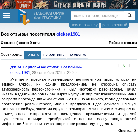
ЛАБОРАТОРИЯ
ФАНТАСТИКИ
поиск по жанру
расширенный
Все отзывы посетителя
oleksa1981
Отзывы (всего: 9 шт.)
Рейтинг отзыва
Сортировка:
по дате
по рейтингу
по оценке
[
6
]
Дж. М. Барлог «God of War: Бог войны»
oleksa1981
, 28 сентября 2019 г. 22:29
Унылая и пресная новеллизация великолепной игры, которая ни
единой буквой, ни одним предложением не способна описать
атмосферность первоисточника. Я был чертовски разочарован. Начал
читать, надеясь что роман расширит и углубит мир, так впечатливший меня
во время прохождения «God of War» (2018), но он ничего, кроме дословного
повторения реплик героев, мне не предложил. Едва дочитал. Плюнул.
Включил «плойку», запустил игру и, с Левиафаном за плечом и Мимиром на
поясе, снова отправился в насыщенное приключениями и драмой
путешествие в мире перевёрнутой с ног на голову скандинавской
мифологии. Что и всем вам категорически рекомендую сделать.
Оценка:
3