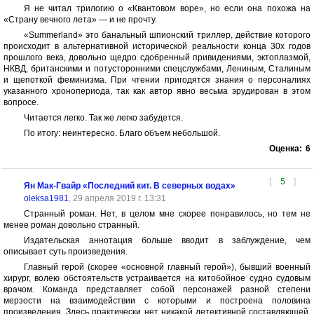
Я не читал трилогию о «Квантовом воре», но если она похожа на
«Страну вечного лета» — и не прочту.
«Summerland» это банальный шпионский триллер, действие которого
происходит в альтернативной исторической реальности конца 30х годов
прошлого века, довольно щедро сдобренный привидениями, эктоплазмой,
НКВД, британскими и потусторонними спецслужбами, Лениным, Сталиным
и щепоткой феминизма. При чтении пригодятся знания о персоналиях
указанного хронопериода, так как автор явно весьма эрудирован в этом
вопросе.
Читается легко. Так же легко забудется.
По итогу: неинтересно. Благо объем небольшой.
Оценка:
6
[
5
]
Ян Мак-Гвайр «Последний кит. В северных водах»
oleksa1981
, 29 апреля 2019 г. 13:31
Странный роман. Нет, в целом мне скорее понравилось, но тем не
менее роман довольно странный.
Издательская аннотация больше вводит в заблуждение, чем
описывает суть произведения.
Главный герой (скорее «основной главный герой»), бывший военный
хирург, волею обстоятельств устраивается на китобойное судно судовым
врачом. Команда представляет собой персонажей разной степени
мерзости на взаимодействии с которыми и построена половина
произведения. Здесь практически нет никакой детективной составляющей,