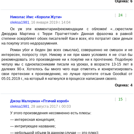
Оценка:
6
[
24
]
Николас Имс «Короли Жути»
oleksa1981
, 16 января 2019 г. 14:04
Ох уж эти комментарии/рекомендации с обложек! «...скрестили
Джорджа Мартина с Терри Пратчеттом!» Данная фразочка в равной
степени оскорбляет обоих писателей! Как и всех, кто потратит свои деньги
на покупку этого недоразумения.
Роман убог и беден (во всех смыслах), совершенно не смешон и не
интересен, попросту глуп. Никому и ни при каких условиях я не стал бы
рекомендовать это произведение ни к покупке ни к прочтению. Подобную
чепуху мы с одноклассниками писали на уроках, в возрасте 13-15 лет в
далеких 90-х. Хотелось бы много чего еще отметить и конкретизировать
свои претензии к произведению, но лучше прочтите отзыв Goodkat от
05.01.2019 г., на который я наткнулся в процессе написания своего.
Оценка:
4
[
15
]
Джош Малерман «Птичий короб»
oleksa1981
, 28 августа 2017 г. 00:03
У этого произведения несомненно есть плюсы:
— интересная концепция;
— интригующее название;
— небольшой объем (в данном случае — это плюс);