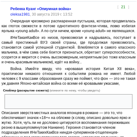
[
21
]
Ребекка Куанг «Опиумная война»
oleksa1981
, 30 августа 2019 г. 13:52
Очередная чрезмерно распиаренная пустышка, которая продвигалась
как глоток свежести в потоке однотипного фэнтези-чтива, ловко избегая
ярлыка «young adult». А по сути ничем, кроме «young adult» не являющаяся.
#НеТакаяКакВсе из низов, превозмогая и надрываясь, поступает в
самый престижный ВУЗ своей страны, где продолжая превозмогать,
становится самой успешной студенткой. Влюбляется в самого классного
мальчика, в чём сама себе боится признаться, обретает суперспособности,
ссорится и мирится с очень высокомерным, неприятным (но тоже классным
и очень красивым мальчиком), идёт на войну...
Война. Имейте ввиду, что «кровавая история Китая ХII века»,
практически никакого отношения к событиям романа не имеет. Любой
человек с 9 классами образования сразу же поймет, что фон — это не такая
уж давняя Японо-китайская война со всеми её кровавыми ужасами,
Спойлер (раскрытие сюжета)
(кликните по нему, чтобы увидеть)
Нанкином, отрядом 731 и другими «прелестями» вплоть до Хиросимы
с Нагасаки.
Описания зверств местных аналогов японцев в романе — это то, что
обеспечивает значок «18+« на обложке (к слову, описано довольно ярко и
жутко. Хотя, чуть ли не дословно цитируются воспоминания переживших
резню в вышеупомянутом Нанкине). Героиня становится членом
подразделения #НеТакихКакВсе ниндзя-суперменов-отщепенцев-