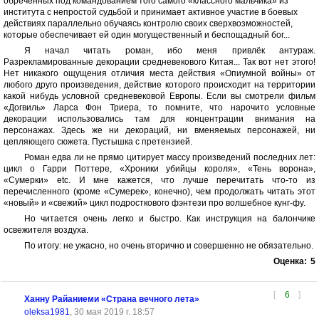
обреченных под командованием того самого «классного мальчика» из
института с непростой судьбой и принимает активное участие в боевых
действиях параллельно обучаясь контролю своих сверхвозможностей,
которые обеспечивает ей один могущественный и беспощадный бог...
Я начал читать роман, ибо меня привлёк антураж.
Разрекламированные декорации средневекового Китая... Так вот нет этого!
Нет никакого ощущения отличия места действия «Опиумной войны» от
любого друго произведения, действие которого происходит на территории
какой нибудь условной средневековой Европы. Если вы смотрели фильм
«Догвиль» Ларса Фон Триера, то помните, что нарочито условные
декорации использовались там для концентрации внимания на
персонажах. Здесь же ни декораций, ни вменяемых персонажей, ни
цепляющего сюжета. Пустышка с претензией.
Роман едва ли не прямо цитирует массу произведений последних лет:
цикл о Гарри Поттере, «Хроники убийцы короля», «Тень ворона»,
«Сумерки» etc. И мне кажется, что лучше перечитать что-то из
перечисленного (кроме «Сумерек», конечно), чем продолжать читать этот
«новый» и «свежий» цикл подросткового фэнтези про волшебное кунг-фу.
Но читается очень легко и быстро. Как инструкция на балончике
освежителя воздуха.
По итогу: не ужасно, но очень вторично и совершенно не обязательно.
Оценка:
5
[
6
]
Ханну Райаниеми «Страна вечного лета»
oleksa1981
, 30 мая 2019 г. 18:57