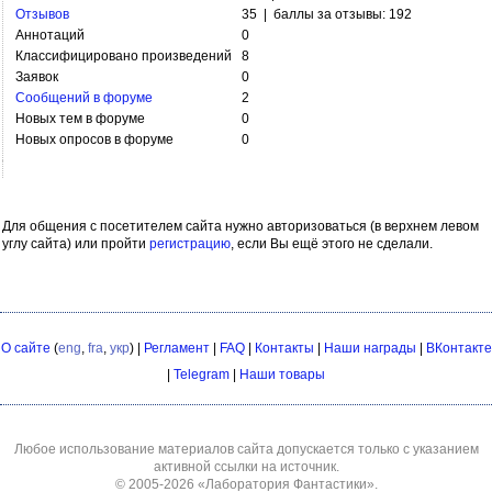
Отзывов
35 | баллы за отзывы: 192
Аннотаций
0
Классифицировано произведений
8
Заявок
0
Сообщений в форуме
2
Новых тем в форуме
0
Новых опросов в форуме
0
Для общения с посетителем сайта нужно авторизоваться (в верхнем левом
углу сайта) или пройти
регистрацию
, если Вы ещё этого не сделали.
О сайте
(
eng
,
fra
,
укр
) |
Регламент
|
FAQ
|
Контакты
|
Наши награды
|
ВКонтакте
|
Telegram
|
Наши товары
Любое использование материалов сайта допускается только с указанием
активной ссылки на источник.
© 2005-2026
«Лаборатория Фантастики»
.