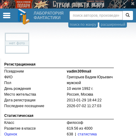
ЛАБОРАТОРИЯ
ФАНТАСТИКИ
поиск по жанру
расширенный
Регистрационная
Псевдоним
vadim309mail
ФИО
Григорьев Вадим Юрьевич
Пол
мужской
День рождения
10 июля 1992 г.
Место жительства
Россия, Москва
Дата регистрации
2013-01-29 18:44:22
Последнее посещение
2026-07-02 11:27:03
Статистическая
Класс
философ
Развитие в классе
619.56 из 4000
Оценок
638 |
статистика