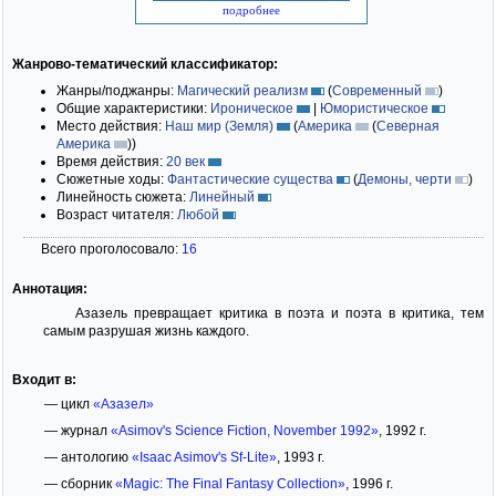
подробнее
Жанрово-тематический классификатор:
Жанры/поджанры:
Магический реализм
(
Современный
)
Общие характеристики:
Ироническое
|
Юмористическое
Место действия:
Наш мир (Земля)
(
Америка
(
Северная
Америка
)
)
Время действия:
20 век
Сюжетные ходы:
Фантастические существа
(
Демоны, черти
)
Линейность сюжета:
Линейный
Возраст читателя:
Любой
Всего проголосовало:
16
Аннотация:
Азазель превращает критика в поэта и поэта в критика, тем
самым разрушая жизнь каждого.
Входит в:
— цикл
«Азазел»
— журнал
«Asimov's Science Fiction, November 1992»
, 1992 г.
— антологию
«Isaac Asimov's Sf-Lite»
, 1993 г.
— сборник
«Magic: The Final Fantasy Collection»
, 1996 г.