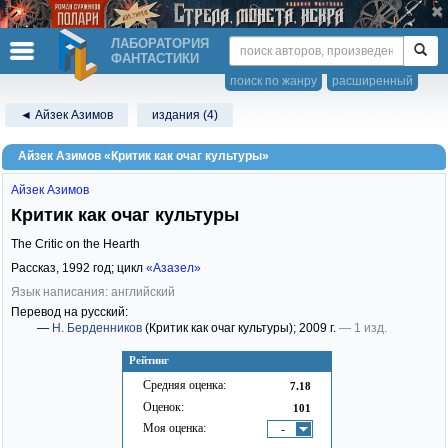
ЛАБОРАТОРИЯ
ФАНТАСТИКИ
поиск по жанру
расширенный
◄ Айзек Азимов
издания (4)
Айзек Азимов «Критик как очаг культуры»
Айзек Азимов
Критик как очаг культуры
The Critic on the Hearth
Рассказ,
1992
год; цикл
«Азазел»
Язык написания: английский
Перевод на русский:
—
Н. Берденников
(Критик как очаг культуры)
; 2009 г.
— 1 изд.
Рейтинг
Средняя оценка:
7.18
Оценок:
101
Моя оценка:
-