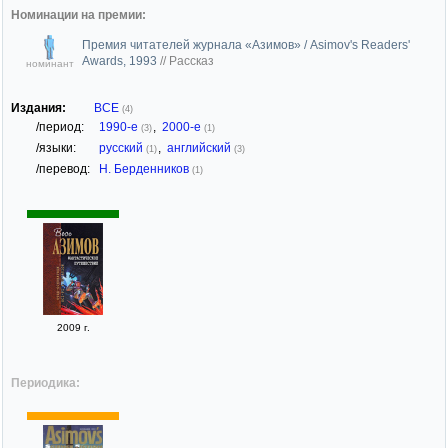
Номинации на премии:
Премия читателей журнала «Азимов» / Asimov's Readers'
Awards, 1993
//
Рассказ
номинант
Издания:
ВСЕ
(4)
/период:
1990-е
,
2000-е
(3)
(1)
/языки:
русский
,
английский
(1)
(3)
/перевод:
Н. Берденников
(1)
2009 г.
Периодика: