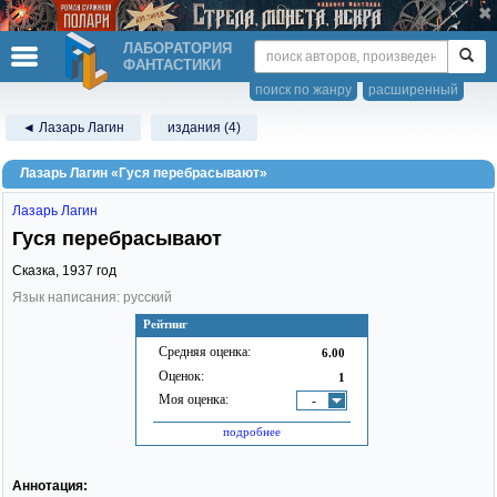
ЛАБОРАТОРИЯ
ФАНТАСТИКИ
поиск по жанру
расширенный
◄ Лазарь Лагин
издания (4)
Лазарь Лагин «Гуся перебрасывают»
Лазарь Лагин
Гуся перебрасывают
Сказка,
1937
год
Язык написания: русский
Рейтинг
Средняя оценка:
6.00
Оценок:
1
Моя оценка:
-
подробнее
Аннотация: