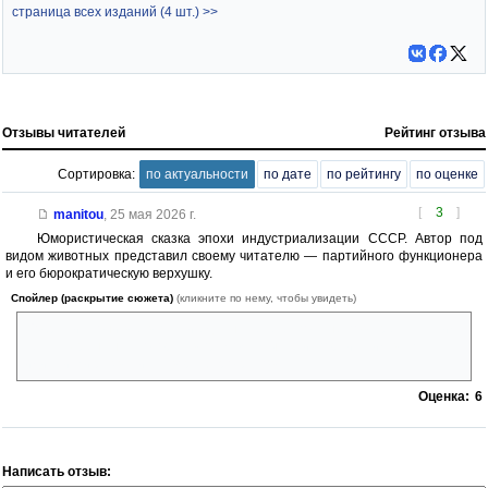
страница всех изданий (4 шт.) >>
Отзывы читателей
Рейтинг отзыва
Сортировка:
по актуальности
по дате
по рейтингу
по оценке
[
3
]
manitou
,
25 мая 2026 г.
Юмористическая сказка эпохи индустриализации СССР. Автор под
видом животных представил своему читателю — партийного функционера
и его бюрократическую верхушку.
Спойлер (раскрытие сюжета)
(кликните по нему, чтобы увидеть)
Собрались они все в путь и едут на телеге, пока не повстречалась им
тёлка Бурёнушка, которая в прямом смысле испортила им всю
идиллию и развалила свору бюрократов.
Оценка:
6
Написать отзыв: