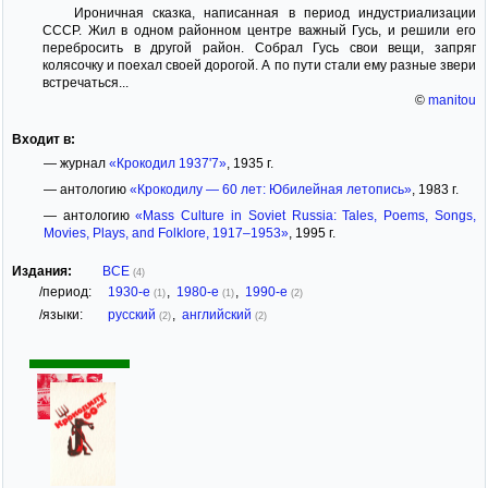
Ироничная сказка, написанная в период индустриализации
СССР. Жил в одном районном центре важный Гусь, и решили его
перебросить в другой район. Собрал Гусь свои вещи, запряг
колясочку и поехал своей дорогой. А по пути стали ему разные звери
встречаться...
©
manitou
Входит в:
— журнал
«Крокодил 1937'7»
, 1935 г.
— антологию
«Крокодилу — 60 лет: Юбилейная летопись»
, 1983 г.
— антологию
«Mass Culture in Soviet Russia: Tales, Poems, Songs,
Movies, Plays, and Folklore, 1917–1953»
, 1995 г.
Издания:
ВСЕ
(4)
/период:
1930-е
,
1980-е
,
1990-е
(1)
(1)
(2)
/языки:
русский
,
английский
(2)
(2)