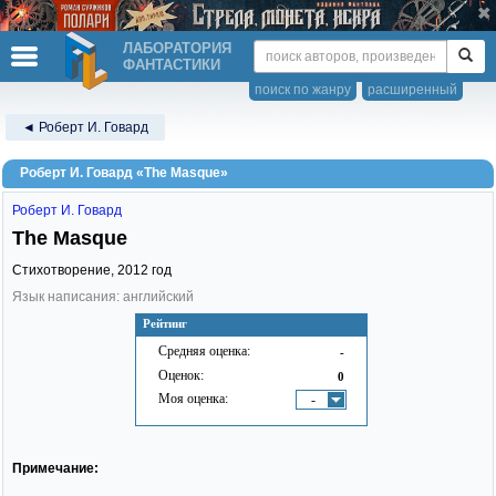
ЛАБОРАТОРИЯ
ФАНТАСТИКИ
поиск по жанру
расширенный
◄ Роберт И. Говард
Роберт И. Говард «The Masque»
Роберт И. Говард
The Masque
Стихотворение,
2012
год
Язык написания: английский
Рейтинг
Средняя оценка:
-
Оценок:
0
Моя оценка:
-
Примечание: