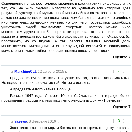
Совершенно ненужное, нелепое введение в рассказ этих пришельцев, этих
тех, кто «не были людьми» испортило ну буквально всю историю! Идея
разумной, чувствующей музыкальной машины была во сто крат интереснее,
а главное загадочнее и эмоциональнее, чем банальная история о злобных
инопланетянах, желающих неизвестно для чего посредством джук-бокса
уничтожить людей мал-помалу. Умертвить Фостера можно было
множеством других способов, при этом приписав это явно или не явно
машине и преподав всё да хотя бы в виде мести за «измену». Оказалось бы
простенько, но со вкусом. А так, рассказ лишился большой доли
магнетического мистицизма и стал заурядной историей с прошедшими
мимо кассы темами любви, верности, привязанности, честности...
Оценка:
7
[
7
]
MarchingCat
,
12 августа 2015 г.
Бредово, конечно. Но так интригующе. Финал, по мне, так нормальный.
Но недостаточно информативный. Интрига осталась.
А предавать никого нельзя. Вообще.
Рассказ 1947 года. А через 10 лет Саймак напишет гораздо более
продуманный рассказ на тему машины с женской душой — «Прелесть».
Оценка:
7
[
3
]
Yazewa
,
8 февраля 2010 г.
Захотелось взять ножницы и безжалостно отстричь концовку рассказа.