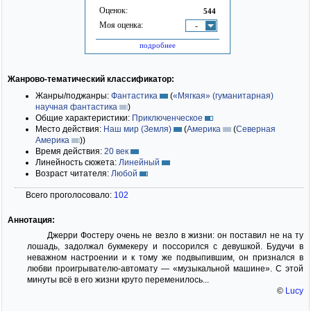
Оценок:
544
Моя оценка:
-
подробнее
Жанрово-тематический классификатор:
Жанры/поджанры:
Фантастика
(
«Мягкая» (гуманитарная)
научная фантастика
)
Общие характеристики:
Приключенческое
Место действия:
Наш мир (Земля)
(
Америка
(
Северная
Америка
)
)
Время действия:
20 век
Линейность сюжета:
Линейный
Возраст читателя:
Любой
Всего проголосовало:
102
Аннотация:
Джерри Фостеру очень не везло в жизни: он поставил не на ту
лошадь, задолжал букмекеру и поссорился с девушкой. Будучи в
неважном настроении и к тому же подвыпившим, он признался в
любви проигрывателю-автомату — «музыкальной машине». С этой
минуты всё в его жизни круто переменилось...
©
Lucy