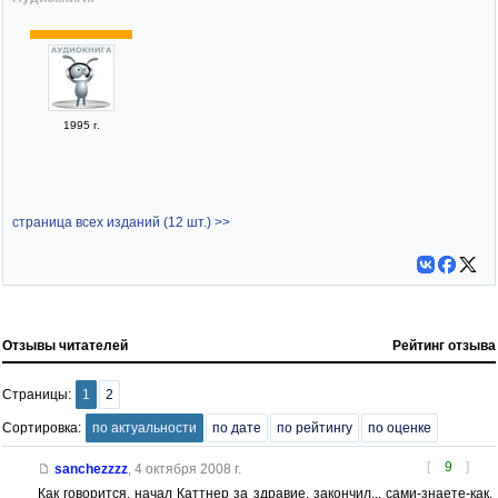
1995 г.
страница всех изданий (12 шт.) >>
Отзывы читателей
Рейтинг отзыва
Страницы:
1
2
Сортировка:
по актуальности
по дате
по рейтингу
по оценке
[
9
]
sanchezzzz
,
4 октября 2008 г.
Как говорится, начал Каттнер за здравие, закончил,.. сами-знаете-как.