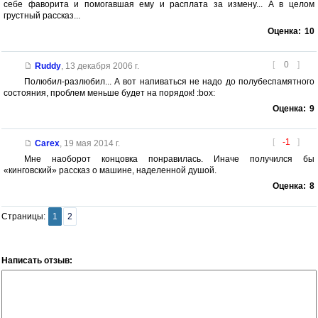
себе фаворита и помогавшая ему и расплата за измену... А в целом
грустный рассказ...
Оценка:
10
[
0
]
Ruddy
,
13 декабря 2006 г.
Полюбил-разлюбил... А вот напиваться не надо до полубеспамятного
состояния, проблем меньше будет на порядок! :box:
Оценка:
9
[
-1
]
Carex
,
19 мая 2014 г.
Мне наоборот концовка понравилась. Иначе получился бы
«кинговский» рассказ о машине, наделенной душой.
Оценка:
8
Страницы:
1
2
Написать отзыв: