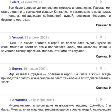
[
0
]
elent
,
24 июля 2009 г.
Все было здорово до появления мерзких инопланетян. Рассказ мог
стать в один ряд с лучшими вещами Кинга, но... А так прекрасно начиналась
— пианола, обладающая собственной душой, ревнивая безмерно и
безмерно жестокая.
Оценка:
8
[
0
]
Vendorf
,
29 апреля 2008 г.
Очень не люблю плагиат, а герой не постеснялся выдать чужое за
свое, может от части за это и поплотился. Жаль, что «любовь» машины
заменили в конце простыми инопланетянами, так скучнее...
Оценка:
9
[
0
]
Egorro
,
16 января 2007 г.
Мда назвался груздем — полезай в короб. За блага в жизни всегда
приходится платить и чем сказочнее благо тем больше приходится платить.
:dont:
Оценка:
9
[
0
]
Antarktida
,
25 декабря 2006 г.
Инопланетяне, установившие музыкальную машину (джук-бокс ) в
баре.. Музыкальная машина, вмешивающаяся в жизнь людей, находившая