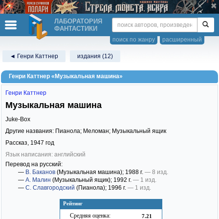
ЛАБОРАТОРИЯ
ФАНТАСТИКИ
поиск по жанру
расширенный
◄ Генри Каттнер
издания (12)
Генри Каттнер «Музыкальная машина»
Генри Каттнер
Музыкальная машина
Juke-Box
Другие названия: Пианола; Меломан; Музыкальный ящик
Рассказ,
1947
год
Язык написания: английский
Перевод на русский:
—
В. Баканов
(Музыкальная машина)
; 1988 г.
— 8 изд.
—
А. Малин
(Музыкальный ящик)
; 1992 г.
— 1 изд.
—
С. Славгородский
(Пианола)
; 1996 г.
— 1 изд.
Рейтинг
Средняя оценка:
7.21