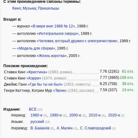
С этим произведением связаны термины:
Кино
;
Музыка
;
Пришельцы
Входит в:
— журнал
«В мире книг 1988 № 12»
, 1988 г.
— антологию
«Интегральное скерцо»
, 1989 г.
— антологию
«Человек, который дружил с электричеством»
, 1989 г.
—
«Модель для сборки»
, 1995 г.
— антологию
«Жизнь коротка»
, 2005 г.
Похожие произведения:
7.76 (2281)
61 отз.
Стивен Кинг
«Кристина»
(1983, роман)
7.77 (3965)
108 отз.
Стивен Кинг
«Кэрри»
(1974, роман)
8.25 (758)
39 отз.
Джеймс Ганн
«Где бы ты ни был»
(1953, повесть)
7.59 (337)
13 отз.
Генри Каттнер, Кэтрин Мур
«Твонк»
(1942, рассказ)
Издания:
ВСЕ
(12)
/период:
1980-е
,
1990-е
,
2000-е
,
2010-е
,
2020-е
(3)
(5)
(2)
(1)
(1)
/языки:
русский
(12)
/перевод:
В. Баканов
,
А. Малин
,
С. Славгородский
(8)
(1)
(1)