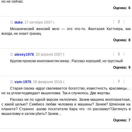
но не сейчас.
Оценка:
6
[
2
]
duke
,
17 октября 2007 г.
Механический женский мозг — это что-то. Фантазия Каттнера, как
всегда, не знает границ.
Оценка:
8
[
1
]
alexey1978
,
20 апреля 2007 г.
Кругом происки инопланетян:weep:. Рассказ хороший, но грустный
Оценка:
9
[
0
]
vam-1970
,
28 февраля 2016 г.
Старая сказка -вдруг сваливается богатство, известность. красавицы....
но за углом поджидает мышеловка. Так и случилось. Две жертвы.
Рассказ ни по одной версии нелогичен. Зачем машина инопланетная,
с какой целью? Симбиоз любви человека и машины? Зачем? Шпионаж на
планете? Странно -разве посетители бара что -то расскажут?Затянуть в
мышеловку и затем убить? Зачем....
Оценка:
7