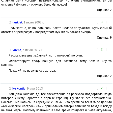
Славная была история, незамысловатая, но очень симпатичная. Ей бы
открытый финал... насколько было бы лучше!
Оценка:
7
[
3
]
tankist
,
1 июня 2007 г.
Если честно, не понравилось. Как то нелепо получается, музыкальный
автомат обрел разум и посредством музыки выражает эмоции.
Оценка:
6
[
2
]
VovaZ
,
6 июля 2017 г.
Рассказ, внешне забавный, но трагический по сути.
Иллюстрирует традиционную для Каттнера тему боязни «бунта
машин».
Пожалуй, не из лучших у автора.
Оценка:
7
[
2
]
lyskontiv
,
9 мая 2013 г.
Концовка конечно да, всё впечатление от рассказа подпортила, когда
интерес к нему нарастал с первых страниц. Ну что ж, всё закономерно.
Рассказ был написан в середине 20 века. В то время во всём мире царили
«космические настроения» и пришельцев авторы впихивали везде и всюду
не зная меры. Поэтому возможно в своё время концовка и была актуальна,