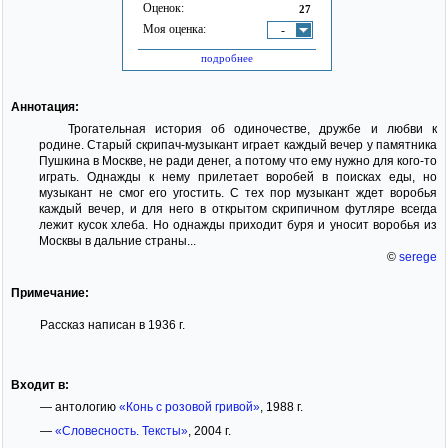
Оценок:
27
Моя оценка:
-
подробнее
Аннотация:
Трогательная история об одиночестве, дружбе и любви к
родине. Старый скрипач-музыкант играет каждый вечер у памятника
Пушкина в Москве, не ради денег, а потому что ему нужно для кого-то
играть. Однажды к нему прилетает воробей в поисках еды, но
музыкант не смог его угостить. С тех пор музыкант ждет воробья
каждый вечер, и для него в открытом скрипичном футляре всегда
лежит кусок хлеба. Но однажды приходит буря и уносит воробья из
Москвы в дальние страны...
©
serege
Примечание:
Рассказ написан в 1936 г.
Входит в:
— антологию
«Конь с розовой гривой»
, 1988 г.
—
«Словесность. Тексты»
, 2004 г.