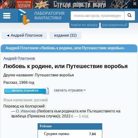
ЛАБОРАТОРИЯ
ФАНТАСТИКИ
поиск по жанру
расширенный
◄ Андрей Платонов
издания (32)
Андрей Платонов «Любовь к родине, или Путешествие воробья»
Андрей Платонов
Любовь к родине, или Путешествие воробья
Другие названия: Путешествие воробья
Рассказ,
1966
год
скачать отрывок >
читать отрывок
Язык написания: русский
Перевод на болгарский:
—
О. Иванова
(Любовта към родината или Пътешествието на
врабеца (Приказна случка))
; 2022 г.
— 1 изд.
Рейтинг
Средняя оценка:
7.04