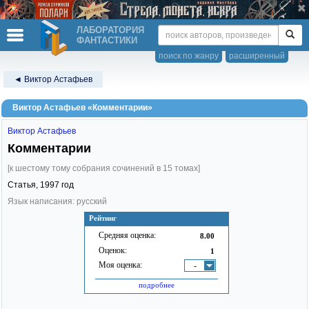
ЛАБОРАТОРИЯ
ФАНТАСТИКИ
поиск по жанру
расширенный
◄ Виктор Астафьев
Виктор Астафьев «Комментарии»
Виктор Астафьев
Комментарии
[к шестому тому собрания сочинений в 15 томах]
Статья,
1997
год
Язык написания: русский
Рейтинг
Средняя оценка:
8.00
Оценок:
1
Моя оценка:
-
подробнее