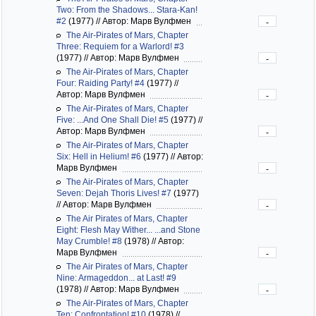
Two: From the Shadows... Stara-Kan!
#2
(1977)
//
Автор: Марв Вулфмен
-
The Air-Pirates of Mars, Chapter
Three: Requiem for a Warlord! #3
(1977)
//
Автор: Марв Вулфмен
-
The Air-Pirates of Mars, Chapter
Four: Raiding Party! #4
(1977)
//
Автор: Марв Вулфмен
-
The Air-Pirates of Mars, Chapter
Five: ...And One Shall Die! #5
(1977)
//
Автор: Марв Вулфмен
-
The Air-Pirates of Mars, Chapter
Six: Hell in Helium! #6
(1977)
//
Автор:
Марв Вулфмен
-
The Air-Pirates of Mars, Chapter
Seven: Dejah Thoris Lives! #7
(1977)
//
Автор: Марв Вулфмен
-
The Air Pirates of Mars, Chapter
Eight: Flesh May Wither... ...and Stone
May Crumble! #8
(1978)
//
Автор:
Марв Вулфмен
-
The Air Pirates of Mars, Chapter
Nine: Armageddon... at Last! #9
(1978)
//
Автор: Марв Вулфмен
-
The Air-Pirates of Mars, Chapter
Ten: Confrontation! #10
(1978)
//