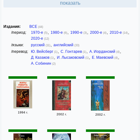
показать
Издания:
ВСЕ
(44)
/период:
1970-е
,
1980-е
,
1990-е
,
2000-е
,
2010-е
,
(5)
(6)
(3)
(4)
(14)
2020-е
(12)
/языки:
русский
,
английский
(11)
(33)
/перевод:
Ю. Вейсберг
,
С. Гонтарев
,
А. Иорданский
,
(1)
(1)
(4)
Д. Казаков
,
И. Лысаковский
,
Е. Маевский
,
(1)
(1)
(4)
А. Собинин
(2)
1994 г.
2002 г.
2002 г.