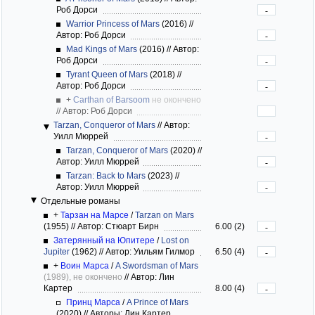
Роб Дорси
-
Warrior Princess of Mars
(2016)
//
Автор: Роб Дорси
-
Mad Kings of Mars
(2016)
//
Автор:
Роб Дорси
-
Tyrant Queen of Mars
(2018)
//
Автор: Роб Дорси
-
+
Carthan of Barsoom
не окончено
//
Автор: Роб Дорси
Tarzan, Conqueror of Mars
//
Автор:
Уилл Мюррей
-
Tarzan, Conqueror of Mars
(2020)
//
Автор: Уилл Мюррей
-
Tarzan: Back to Mars
(2023)
//
Автор: Уилл Мюррей
-
Отдельные романы
+
Тарзан на Марсе
/
Tarzan on Mars
(1955)
//
Автор: Стюарт Бирн
6.00 (2)
-
Затерянный на Юпитере
/
Lost on
Jupiter
(1962)
//
Автор: Уильям Гилмор
6.50 (4)
-
+
Воин Марса
/
A Swordsman of Mars
(1989), не окончено
//
Автор: Лин
Картер
8.00 (4)
-
Принц Марса
/
A Prince of Mars
(2020)
//
Авторы: Лин Картер,