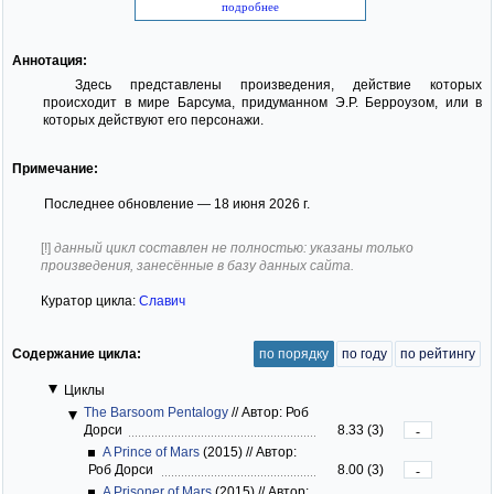
подробнее
Аннотация:
Здесь представлены произведения, действие которых
происходит в мире Барсума, придуманном Э.Р. Берроузом, или в
которых действуют его персонажи.
Примечание:
Последнее обновление — 18 июня 2026 г.
[!]
данный цикл составлен не полностью: указаны только
произведения, занесённые в базу данных сайта.
Куратор цикла:
Славич
Содержание цикла:
по порядку
по году
по рейтингу
Циклы
The Barsoom Pentalogy
//
Автор: Роб
Дорси
8.33 (3)
-
A Prince of Mars
(2015)
//
Автор:
Роб Дорси
8.00 (3)
-
A Prisoner of Mars
(2015)
//
Автор: