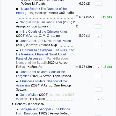
Роберт М. Прайс
6.00 (2)
-
Число Зверя
/
The Number of the
Beast
(1979)
//
Автор: Роберт Хайнлайн
6.54 (527)
19 отз.
-
Nangun Kihei Taii John Carter
(2005)
//
Автор: Хитоси Ёсиока
-
In the Courts of the Crimson Kings
(2008)
//
Автор: С. М. Стирлинг
5.00 (1)
-
John Carter: The Movie Novelization
(2012)
//
Автор: Стюарт Мур
-
+
Погоня за панкерой
/
The Pursuit of
the Pankera: A Parallel Novel About
Parallel Universes
[= Panki-Barsoom
Number of the Beast]
(2020)
//
Автор:
Роберт Хайнлайн
5.76 (39)
3 отз.
-
John Carter of Mars: Gods of the
Forgotten
(2021)
//
Автор: Гэри Грэвел
-
A Princess of Mars: Shadow of the
Assassins
(2024)
//
Автор: Энн Тонсор
Зеддис
-
Guns of Mars
(2026)
, написано в 2025
//
Автор: Чак Диксон
-
Повести и рассказы
Блондинка с Барсума
/
The Blonde
From Barsoom
(1962)
//
Автор: Роберт