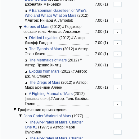
Джонатан Мэйберри
7.00 (1)
-
A Barsoomian Gazetteer, or, Who's
Who and What's What on Mars
(2012)
//
Автор: Ричард А. Лупофф
7.00 (1)
-
Heroes of Mars
(2012)
//
Редактор-
составитель: Николас Альхельм
7.00 (1)
-
Divided Loyalties
(2012)
//
Автор:
Джефф Гандер
7.00 (1)
-
The Tyrants of Mars
(2012)
//
Автор:
Эван Дикен
7.00 (1)
-
The Mermaids of Mars
(2012)
//
Автор: Трэвис Хилтц
7.00 (1)
-
Exodus from Mars
(2012)
//
Автор:
Дж. М. Стюарт
-
The Dregs of Mars
(2012)
//
Автор:
Марк Брендон Аллен
7.00 (1)
-
A Fighting Manual of Mars
(2012)
[послесловие]
//
Автор: Тиль Джеймс
Гленн
-
Графические произведения
John Carter Warlord of Mars
(1977)
-
The Air-Pirates of Mars, Chapter
One #1
(1977)
//
Автор: Марв
Вулфмен
-
The Air-Pirates of Mars, Chapter