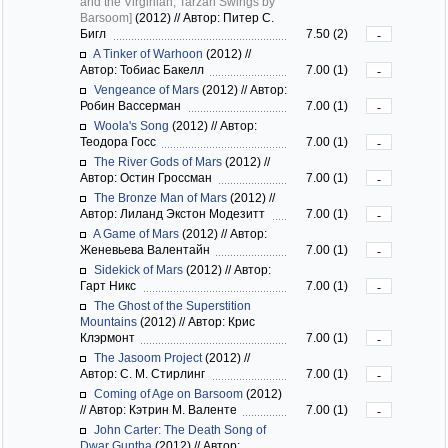
and the Virginian; Tarzan Swings by
Barsoom]
(2012)
//
Автор: Питер С.
Бигл
7.50 (2)
-
A Tinker of Warhoon
(2012)
//
Автор: Тобиас Бакелл
7.00 (1)
-
Vengeance of Mars
(2012)
//
Автор:
Робин Вассерман
7.00 (1)
-
Woola's Song
(2012)
//
Автор:
Теодора Госс
7.00 (1)
-
The River Gods of Mars
(2012)
//
Автор: Остин Гроссман
7.00 (1)
-
The Bronze Man of Mars
(2012)
//
Автор: Лиланд Экстон Модезитт
7.00 (1)
-
A Game of Mars
(2012)
//
Автор:
Женевьева Валентайн
7.00 (1)
-
Sidekick of Mars
(2012)
//
Автор:
Гарт Никс
7.00 (1)
-
The Ghost of the Superstition
Mountains
(2012)
//
Автор: Крис
Клэрмонт
7.00 (1)
-
The Jasoom Project
(2012)
//
Автор: С. М. Стирлинг
7.00 (1)
-
Coming of Age on Barsoom
(2012)
//
Автор: Кэтрин М. Валенте
7.00 (1)
-
John Carter: The Death Song of
Dwar Guntha
(2012)
//
Автор: