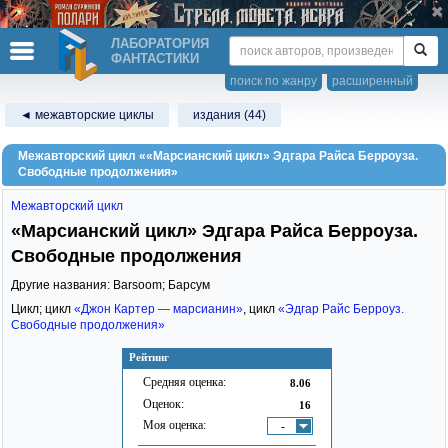
ЛАБОРАТОРИЯ
ФАНТАСТИКИ
поиск по жанру
расширенный
◄ межавторские циклы
издания (44)
Межавторский цикл ««Марсианский цикл» Эдгара Райса Берроуза.
Свободные продолжения»
Межавторский цикл
«Марсианский цикл» Эдгара Райса Берроуза.
Свободные продолжения
Другие названия: Barsoom; Барсум
Цикл; цикл
«Джон Картер — марсианин»
, цикл
«Эдгар Райс Берроуз.
Свободные продолжения»
Рейтинг
Средняя оценка:
8.06
Оценок:
16
Моя оценка:
-