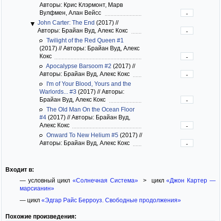
Авторы: Крис Клэрмонт, Марв
Вулфмен, Алан Вейсс
-
John Carter: The End
(2017)
//
Авторы: Брайан Вуд, Алекс Кокс
-
Twilight of the Red Queen #1
(2017)
//
Авторы: Брайан Вуд, Алекс
Кокс
-
Apocalypse Barsoom #2
(2017)
//
Авторы: Брайан Вуд, Алекс Кокс
-
I'm of Your Blood, Yours and the
Warlords... #3
(2017)
//
Авторы:
Брайан Вуд, Алекс Кокс
-
The Old Man On the Ocean Floor
#4
(2017)
//
Авторы: Брайан Вуд,
Алекс Кокс
-
Onward To New Helium #5
(2017)
//
Авторы: Брайан Вуд, Алекс Кокс
-
Входит в:
— условный цикл
«Солнечная Система»
> цикл
«Джон Картер —
марсианин»
— цикл
«Эдгар Райс Берроуз. Свободные продолжения»
Похожие произведения: