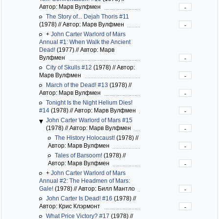
Автор: Марв Вулфмен
-
The Story of... Dejah Thoris #11
(1978)
//
Автор: Марв Вулфмен
-
+
John Carter Warlord of Mars
Annual #1: When Walk the Ancient
Dead!
(1977)
//
Автор: Марв
Вулфмен
-
City of Skulls #12
(1978)
//
Автор:
Марв Вулфмен
-
March of the Dead! #13
(1978)
//
Автор: Марв Вулфмен
-
Tonight Is the Night Helium Dies!
#14
(1978)
//
Автор: Марв Вулфмен
-
John Carter Warlord of Mars #15
(1978)
//
Автор: Марв Вулфмен
-
The History Holocaust!
(1978)
//
Автор: Марв Вулфмен
-
Tales of Barsoom!
(1978)
//
Автор: Марв Вулфмен
-
+
John Carter Warlord of Mars
Annual #2: The Headmen of Mars:
Gale!
(1978)
//
Автор: Билл Мантло
-
John Carter Is Dead! #16
(1978)
//
Автор: Крис Клэрмонт
-
What Price Victory? #17
(1978)
//