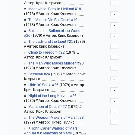
Автор: Крис Клэрмонт
-
Meanwhile, Back in Helium! #18
(1978)
//
Автор: Крис Клэрмонт
-
The Valiant Die But Once! #19
(1978)
//
Автор: Крис Клэрмонт
-
Battle at the Bottom of the World!
#20
(1979)
//
Автор: Крис Клэрмонт
-
The Lady and the Lion! #21
(1979)
//
Автор: Крис Клэрмонт
-
Climb to Freedom #22
(1979)
//
Автор: Крис Клэрмонт
-
The Man Who Makes Murder! #23
(1979)
//
Автор: Крис Клэрмонт
-
Betrayal! #24
(1979)
//
Автор: Крис
Клэрмонт
-
Hide-'n'-Seek! #25
(1979)
//
Автор:
Крис Клэрмонт
-
Night of the Long Knives! #26
(1979)
//
Автор: Крис Клэрмонт
-
Marathon of Death! #27
(1979)
//
Автор: Крис Клэрмонт
-
The Weapon-Makers of Mars! #28
(1979)
//
Автор: Питер Гиллис
-
+
John Carter Warlord of Mars
Annual #3: Amazons of Mars!
(1979)
//