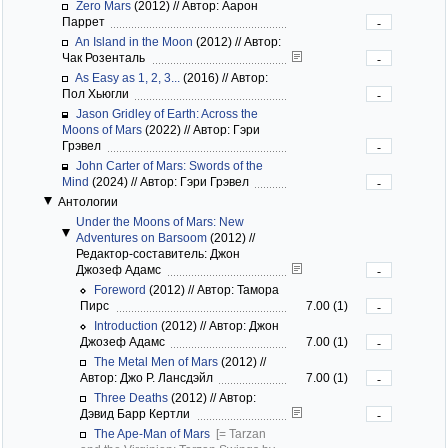
Zero Mars
(2012)
//
Автор: Аарон
Паррет
-
An Island in the Moon
(2012)
//
Автор:
Чак Розенталь
-
As Easy as 1, 2, 3...
(2016)
//
Автор:
Пол Хьюгли
-
Jason Gridley of Earth: Across the
Moons of Mars
(2022)
//
Автор: Гэри
Грэвел
-
John Carter of Mars: Swords of the
Mind
(2024)
//
Автор: Гэри Грэвел
-
Антологии
Under the Moons of Mars: New
Adventures on Barsoom
(2012)
//
Редактор-составитель: Джон
Джозеф Адамс
-
Foreword
(2012)
//
Автор: Тамора
Пирс
7.00 (1)
-
Introduction
(2012)
//
Автор: Джон
Джозеф Адамс
7.00 (1)
-
The Metal Men of Mars
(2012)
//
Автор: Джо Р. Лансдэйл
7.00 (1)
-
Three Deaths
(2012)
//
Автор:
Дэвид Барр Кертли
-
The Ape-Man of Mars
[= Tarzan