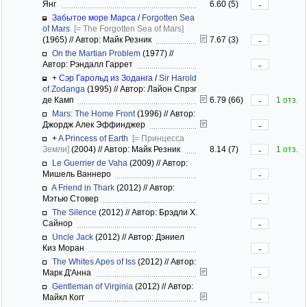
Янг
6.60 (5)
-
Забытое море Марса
/
Forgotten Sea
of Mars
[= The Forgotten Sea of Mars]
(1965)
//
Автор: Майк Резник
7.67 (3)
-
On the Martian Problem
(1977)
//
Автор: Рэндалл Гаррет
-
+
Сэр Гарольд из Зоданга
/
Sir Harold
of Zodanga
(1995)
//
Автор: Лайон Спрэг
де Камп
6.79 (66)
1 отз.
-
Mars: The Home Front
(1996)
//
Автор:
Джордж Алек Эффинджер
-
+
A Princess of Earth
[= Принцесса
Земли]
(2004)
//
Автор: Майк Резник
8.14 (7)
1 отз.
-
Le Guerrier de Vaha
(2009)
//
Автор:
Мишель Ваннеро
-
A Friend in Thark
(2012)
//
Автор:
Мэтью Стовер
-
The Silence
(2012)
//
Автор: Брэдли Х.
Сайнор
-
Uncle Jack
(2012)
//
Автор: Дэниел
Киз Моран
-
The Whites Apes of Iss
(2012)
//
Автор:
Марк Д'Анна
-
Gentleman of Virginia
(2012)
//
Автор:
Майкл Когг
-