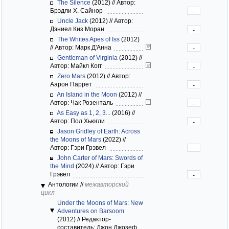
The Silence
(2012)
//
Автор:
Брэдли Х. Сайнор
-
Uncle Jack
(2012)
//
Автор:
Дэниел Киз Моран
-
The Whites Apes of Iss
(2012)
//
Автор: Марк Д'Анна
-
Gentleman of Virginia
(2012)
//
Автор: Майкл Когг
-
Zero Mars
(2012)
//
Автор:
Аарон Паррет
-
An Island in the Moon
(2012)
//
Автор: Чак Розенталь
-
As Easy as 1, 2, 3...
(2016)
//
Автор: Пол Хьюгли
-
Jason Gridley of Earth: Across
the Moons of Mars
(2022)
//
Автор: Гэри Грэвел
-
John Carter of Mars: Swords of
the Mind
(2024)
//
Автор: Гэри
Грэвел
-
Антологии
//
межавторский
цикл
Under the Moons of Mars: New
Adventures on Barsoom
(2012)
//
Редактор-
составитель: Джон Джозеф