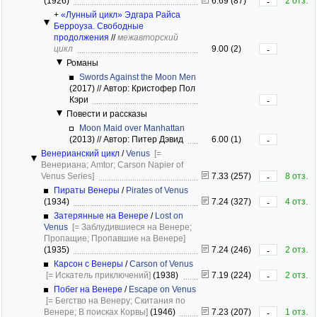
(1926)
6.69 (87)
2 отз.
-
+
«Лунный цикл» Эдгара Райса
Берроуза. Свободные
продолжения
//
межавторский
цикл
9.00 (2)
-
Романы
Swords Against the Moon Men
(2017)
//
Автор: Кристофер Пол
Кэри
-
Повести и рассказы
Moon Maid over Manhattan
(2013)
//
Автор: Питер Дэвид
6.00 (1)
-
Венерианский цикл
/
Venus
[=
Венериана; Amtor; Carson Napier of
Venus Series]
7.33 (257)
8 отз.
-
Пираты Венеры
/
Pirates of Venus
(1934)
7.24 (327)
4 отз.
-
Затерянные на Венере
/
Lost on
Venus
[= Заблудившиеся на Венере;
Пропащие; Пропавшие на Венере]
(1935)
7.24 (246)
2 отз.
-
Карсон с Венеры
/
Carson of Venus
[= Искатель приключений]
(1938)
7.19 (224)
2 отз.
-
Побег на Венере
/
Escape on Venus
[= Бегство на Венеру; Скитания по
Венере; В поисках Корвы]
(1946)
7.23 (207)
1 отз.
-