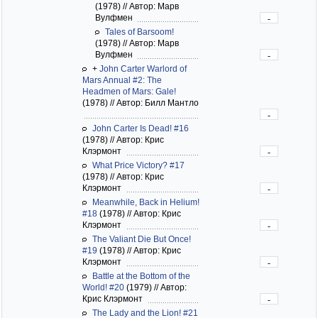
(1978)
//
Автор: Марв
Вулфмен
-
Tales of Barsoom!
(1978)
//
Автор: Марв
Вулфмен
-
+
John Carter Warlord of
Mars Annual #2: The
Headmen of Mars: Gale!
(1978)
//
Автор: Билл Мантло
-
John Carter Is Dead! #16
(1978)
//
Автор: Крис
Клэрмонт
-
What Price Victory? #17
(1978)
//
Автор: Крис
Клэрмонт
-
Meanwhile, Back in Helium!
#18
(1978)
//
Автор: Крис
Клэрмонт
-
The Valiant Die But Once!
#19
(1978)
//
Автор: Крис
Клэрмонт
-
Battle at the Bottom of the
World! #20
(1979)
//
Автор:
Крис Клэрмонт
-
The Lady and the Lion! #21