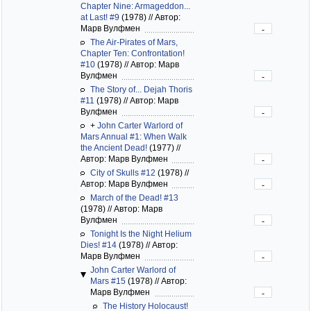
Chapter Nine: Armageddon...
at Last! #9
(1978)
//
Автор:
Марв Вулфмен
-
The Air-Pirates of Mars,
Chapter Ten: Confrontation!
#10
(1978)
//
Автор: Марв
Вулфмен
-
The Story of... Dejah Thoris
#11
(1978)
//
Автор: Марв
Вулфмен
-
+
John Carter Warlord of
Mars Annual #1: When Walk
the Ancient Dead!
(1977)
//
Автор: Марв Вулфмен
-
City of Skulls #12
(1978)
//
Автор: Марв Вулфмен
-
March of the Dead! #13
(1978)
//
Автор: Марв
Вулфмен
-
Tonight Is the Night Helium
Dies! #14
(1978)
//
Автор:
Марв Вулфмен
-
John Carter Warlord of
Mars #15
(1978)
//
Автор:
Марв Вулфмен
-
The History Holocaust!