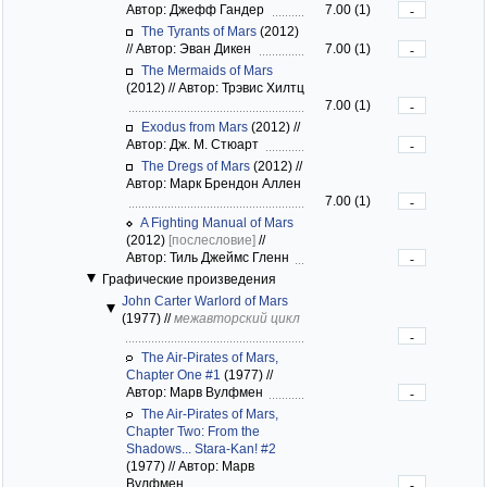
Автор: Джефф Гандер
7.00 (1)
-
The Tyrants of Mars
(2012)
//
Автор: Эван Дикен
7.00 (1)
-
The Mermaids of Mars
(2012)
//
Автор: Трэвис Хилтц
7.00 (1)
-
Exodus from Mars
(2012)
//
Автор: Дж. М. Стюарт
-
The Dregs of Mars
(2012)
//
Автор: Марк Брендон Аллен
7.00 (1)
-
A Fighting Manual of Mars
(2012)
[послесловие]
//
Автор: Тиль Джеймс Гленн
-
Графические произведения
John Carter Warlord of Mars
(1977)
//
межавторский цикл
-
The Air-Pirates of Mars,
Chapter One #1
(1977)
//
Автор: Марв Вулфмен
-
The Air-Pirates of Mars,
Chapter Two: From the
Shadows... Stara-Kan! #2
(1977)
//
Автор: Марв
Вулфмен
-