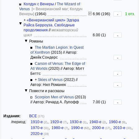
Колдун с Венеры
/
The Wizard of
Venus
[= Венерианский маг; Колдун
Венеры]
(1964)
6.96 (196)
1 отз.
-
+
«Венерианский цикл» Эдгара
Райса Берроуза. Свободные
продолжения
//
межавторский
цикл
6.00 (1)
-
Романы
The Martian Legion: In Quest
of Xonthron
(2015)
//
Автор:
Джейк Сондерс
-
Carson of Venus: The Edge of
All Worlds
(2020)
//
Автор: Мэтт
Беттс
-
+
Skies of Venus
(2022)
//
Автор: Нил Романек
-
Повести и рассказы
Scorpion Men of Venus
(2013)
//
Автор: Ричард А. Лупофф
7.00 (1)
-
Издания:
ВСЕ
(171)
/период:
1910-е
,
1920-е
,
1930-е
,
1940-е
,
1960-е
,
(2)
(7)
(1)
(2)
(9)
1970-е
,
1980-е
,
1990-е
,
2000-е
,
2010-е
,
(11)
(7)
(62)
(17)
(33)
2020-е
(19)