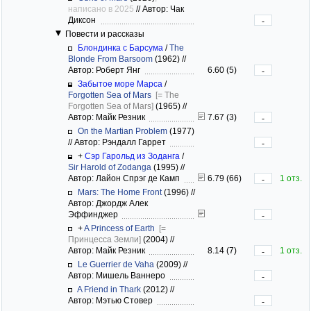
написано в 2025
//
Автор: Чак
Диксон
-
Повести и рассказы
Блондинка с Барсума
/
The
Blonde From Barsoom
(1962)
//
Автор: Роберт Янг
6.60 (5)
-
Забытое море Марса
/
Forgotten Sea of Mars
[= The
Forgotten Sea of Mars]
(1965)
//
Автор: Майк Резник
7.67 (3)
-
On the Martian Problem
(1977)
//
Автор: Рэндалл Гаррет
-
+
Сэр Гарольд из Зоданга
/
Sir Harold of Zodanga
(1995)
//
Автор: Лайон Спрэг де Камп
6.79 (66)
1 отз.
-
Mars: The Home Front
(1996)
//
Автор: Джордж Алек
Эффинджер
-
+
A Princess of Earth
[=
Принцесса Земли]
(2004)
//
Автор: Майк Резник
8.14 (7)
1 отз.
-
Le Guerrier de Vaha
(2009)
//
Автор: Мишель Ваннеро
-
A Friend in Thark
(2012)
//
Автор: Мэтью Стовер
-