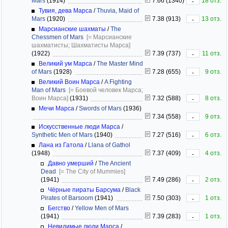
Mars
(1914)
7.66 (1340)
18 отз.
-
Тувия, дева Марса
/
Thuvia, Maid of
Mars
(1920)
7.38 (913)
13 отз.
-
Марсианские шахматы
/
The
Chessmen of Mars
[= Марсианские
шахматисты; Шахматисты Марса]
(1922)
7.39 (737)
11 отз.
-
Великий ум Марса
/
The Master Mind
of Mars
(1928)
7.28 (655)
9 отз.
-
Великий Воин Марса
/
A Fighting
Man of Mars
[= Боевой человек Марса;
Воин Марса]
(1931)
7.32 (588)
8 отз.
-
Мечи Марса
/
Swords of Mars
(1936)
7.34 (558)
9 отз.
-
Искусственные люди Марса
/
Synthetic Men of Mars
(1940)
7.27 (516)
6 отз.
-
Лана из Гатола
/
Llana of Gathol
(1948)
7.37 (409)
4 отз.
-
Давно умерший
/
The Ancient
Dead
[= The City of Mummies]
(1941)
7.49 (286)
2 отз.
-
Чёрные пираты Барсума
/
Black
Pirates of Barsoom
(1941)
7.50 (303)
1 отз.
-
Бегство
/
Yellow Men of Mars
(1941)
7.39 (283)
1 отз.
-
Невидимые люди Марса
/