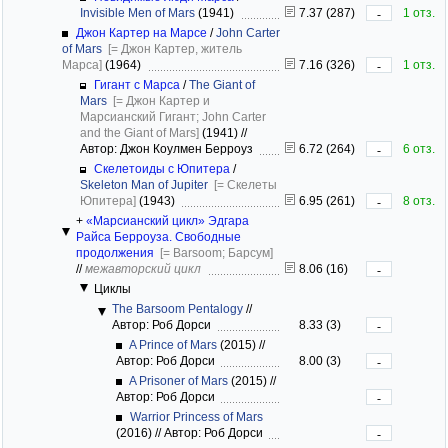
Invisible Men of Mars
(1941)
7.37 (287)
1 отз.
-
Джон Картер на Марсе
/
John Carter
of Mars
[= Джон Картер, житель
Марса]
(1964)
7.16 (326)
1 отз.
-
Гигант с Марса
/
The Giant of
Mars
[= Джон Картер и
Марсианский Гигант; John Carter
and the Giant of Mars]
(1941)
//
Автор: Джон Коулмен Берроуз
6.72 (264)
6 отз.
-
Скелетоиды с Юпитера
/
Skeleton Man of Jupiter
[= Скелеты
Юпитера]
(1943)
6.95 (261)
8 отз.
-
+
«Марсианский цикл» Эдгара
Райса Берроуза. Свободные
продолжения
[= Barsoom; Барсум]
//
межавторский цикл
8.06 (16)
-
Циклы
The Barsoom Pentalogy
//
Автор: Роб Дорси
8.33 (3)
-
A Prince of Mars
(2015)
//
Автор: Роб Дорси
8.00 (3)
-
A Prisoner of Mars
(2015)
//
Автор: Роб Дорси
-
Warrior Princess of Mars
(2016)
//
Автор: Роб Дорси
-