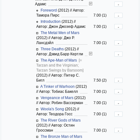
Адамс
-
Foreword
(2012)
//
Автор:
Тамора Пирс
7.00 (1)
-
Introduction
(2012)
//
Автор: Джон Джозеф Адамс
7.00 (1)
-
The Metal Men of Mars
(2012)
//
Автор: Джо Р.
Лансдэйл
7.00 (1)
-
Three Deaths
(2012)
//
Автор: Дэвид Барр Кертли
-
The Ape-Man of Mars
[=
Tarzan and the Virginian;
Tarzan Swings by Barsoom]
(2012)
//
Автор: Питер С.
Бигл
7.50 (2)
-
A Tinker of Warhoon
(2012)
//
Автор: Тобиас Бакелл
7.00 (1)
-
Vengeance of Mars
(2012)
//
Автор: Робин Вассерман
7.00 (1)
-
Woola's Song
(2012)
//
Автор: Теодора Госс
7.00 (1)
-
The River Gods of Mars
(2012)
//
Автор: Остин
Гроссман
7.00 (1)
-
The Bronze Man of Mars