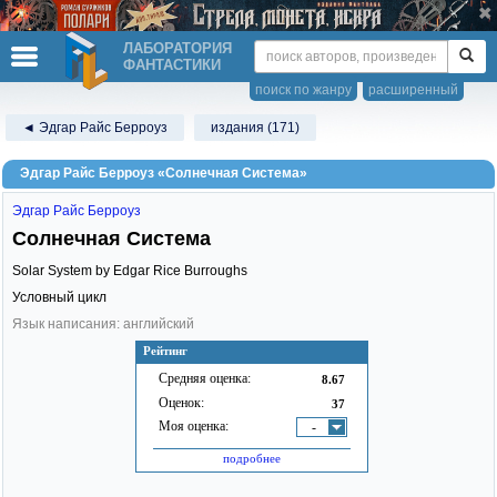
ЛАБОРАТОРИЯ
ФАНТАСТИКИ
поиск по жанру
расширенный
◄ Эдгар Райс Берроуз
издания (171)
Эдгар Райс Берроуз «Солнечная Система»
Эдгар Райс Берроуз
Солнечная Система
Solar System by Edgar Rice Burroughs
Условный цикл
Язык написания: английский
Рейтинг
Средняя оценка:
8.67
Оценок:
37
Моя оценка:
-
подробнее