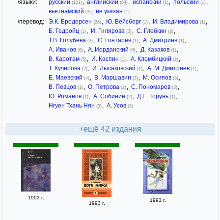
/языки:
русский
,
английский
,
испанский
,
польский
,
(101)
(64)
(1)
(1)
вьетнамский
,
не указан
(3)
(1)
/перевод:
Э.К. Бродерсен
,
Ю. Вейсберг
,
И. Владимирова
,
(26)
(1)
(1)
Б. Гедройц
,
И. Гилярова
,
С. Глебкин
,
(1)
(3)
(2)
Т.В. Голубева
,
С. Гонтарев
,
А. Дмитриев
,
(3)
(1)
(1)
А. Иванов
,
А. Иорданский
,
Д. Казаков
,
(6)
(4)
(1)
В. Каротам
,
И. Каспин
,
А. Кломбицкий
,
(5)
(1)
(2)
Т. Кучерова
,
И. Лысаковский
,
А. М. Дмитриев
,
(2)
(1)
(1)
Е. Маевский
,
В. Маршавин
,
М. Осипов
,
(4)
(3)
(3)
В. Певцов
,
О. Петрова
,
С. Пономарев
,
(1)
(2)
(3)
Ю. Романов
,
А. Собинин
,
Д.Е. Торунь
,
(1)
(2)
(1)
Нгуен Тхань Нян
,
А. Усов
(3)
(3)
+ещё 42 издания
1993 г.
1993 г.
1993 г.