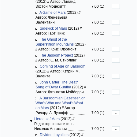
(2012)
//
Автор: Лиланд
Экстон Модезитт
7.00 (1)
-
A Game of Mars
(2012)
//
Автор: Женевьева
Валентайн
7.00 (1)
-
Sidekick of Mars
(2012)
//
Автор: Гарт Никс
7.00 (1)
-
The Ghost of the
Superstition Mountains
(2012)
//
Автор: Крис Клэрмонт
7.00 (1)
-
The Jasoom Project
(2012)
//
Автор: С. М. Стирлинг
7.00 (1)
-
Coming of Age on Barsoom
(2012)
//
Автор: Кэтрин М.
Валенте
7.00 (1)
-
John Carter: The Death
Song of Dwar Guntha
(2012)
//
Автор: Джонатан Мэйберри
7.00 (1)
-
A Barsoomian Gazetteer, or,
Who's Who and What's What
on Mars
(2012)
//
Автор:
Ричард А. Лупофф
7.00 (1)
-
Heroes of Mars
(2012)
//
Редактор-составитель:
Николас Альхельм
7.00 (1)
-
Divided Loyalties
(2012)
//