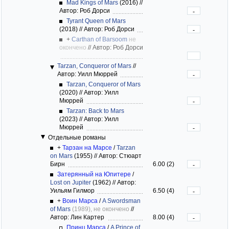
Mad Kings of Mars
(2016)
//
Автор: Роб Дорси
-
Tyrant Queen of Mars
(2018)
//
Автор: Роб Дорси
-
+
Carthan of Barsoom
не
окончено
//
Автор: Роб Дорси
Tarzan, Conqueror of Mars
//
Автор: Уилл Мюррей
-
Tarzan, Conqueror of Mars
(2020)
//
Автор: Уилл
Мюррей
-
Tarzan: Back to Mars
(2023)
//
Автор: Уилл
Мюррей
-
Отдельные романы
+
Тарзан на Марсе
/
Tarzan
on Mars
(1955)
//
Автор: Стюарт
Бирн
6.00 (2)
-
Затерянный на Юпитере
/
Lost on Jupiter
(1962)
//
Автор:
Уильям Гилмор
6.50 (4)
-
+
Воин Марса
/
A Swordsman
of Mars
(1989), не окончено
//
Автор: Лин Картер
8.00 (4)
-
Принц Марса
/
A Prince of