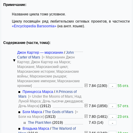
Примечание:
Название цикла тоже условное.
Циклу посвящён ряд любительских сетевых проектов, в частности
«Encyclopedia Barsoomia»
(на англ. языке).
Содержание (части, тома):
Джон Картер — марсианин
/
John
Carter of Mars
[= Марсианин Джон
Картер; Джон Картер на Марсе;
Марсиане; Марсианский цикл;
Марсианские истории; Марсианские
войны; Марсианские рыцари;
Марсианские империи; Марсианские
хроники]
7.84 (1190)
55 отз.
-
Принцесса Марса
/
A Princess of
Mars
[= Under the Moons of Mars; Над
Луной Марса; Дочь тысячи джеддаков;
Дочь Марса]
(1912)
7.84 (1856)
57 отз.
-
Боги Марса
/
The Gods of Mars
[=
Боги на Марсе]
(1913)
7.80 (1481)
23 отз.
-
The Plant Men
(2019)
7.43 (14)
-
Владыка Марса
/
The Warlord of