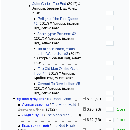
John Carter: The End
(2017)
//
Авторы: Брайан Вуд, Алекс
Кокс
-
Twilight of the Red Queen
#1
(2017)
//
Авторы: Брайан
Вуд, Алекс Кокс
-
Apocalypse Barsoom #2
(2017)
//
Авторы: Брайан
Вуд, Алекс Кокс
-
I'm of Your Blood, Yours
and the Warlords... #3
(2017)
//
Авторы: Брайан Вуд, Алекс
Кокс
-
The Old Man On the Ocean
Floor #4
(2017)
//
Авторы:
Брайан Вуд, Алекс Кокс
-
Onward To New Helium #5
(2017)
//
Авторы: Брайан
Вуд, Алекс Кокс
-
Лунная девушка
/
The Moon Maid
6.91 (81)
-
Лунная девушка
/
The Moon Maid
[=
Девушка с Луны]
(1922)
6.95 (93)
1 отз.
-
Люди с Луны
/
The Moon Men
(1919)
6.82 (88)
1 отз.
-
Красный ястреб
/
The Red Hawk