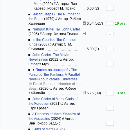
Mars
(2020)
//
Авторы: Лин
Картер, Роберт М. Прайс
6.00 (2)
-
Число Зверя
/
The Number of
the Beast
(1979)
//
Автор: Роберт
Хайнлайн
6.54 (527)
19 отз.
-
Nangun Kihei Taii John Carter
(2005)
//
Автор: Хитоси Ёсиока
-
In the Courts of the Crimson
Kings
(2008)
//
Автор: С. М.
Стирлинг
5.00 (1)
-
John Carter: The Movie
Novelization
(2012)
//
Автор:
Стюарт Мур
-
+
Погоня за панкерой
/
The
Pursuit of the Pankera: A Parallel
Novel About Parallel Universes
[= Panki-Barsoom Number of the
Beast]
(2020)
//
Автор: Роберт
Хайнлайн
5.76 (39)
3 отз.
-
John Carter of Mars: Gods of
the Forgotten
(2021)
//
Автор:
Гэри Грэвел
-
A Princess of Mars: Shadow of
the Assassins
(2024)
//
Автор:
Энн Тонсор Зеддис
-
Guns of Mars
(2026)
,