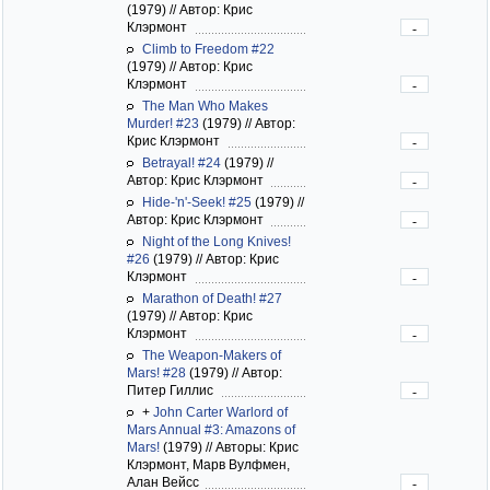
(1979)
//
Автор: Крис
Клэрмонт
-
Climb to Freedom #22
(1979)
//
Автор: Крис
Клэрмонт
-
The Man Who Makes
Murder! #23
(1979)
//
Автор:
Крис Клэрмонт
-
Betrayal! #24
(1979)
//
Автор: Крис Клэрмонт
-
Hide-'n'-Seek! #25
(1979)
//
Автор: Крис Клэрмонт
-
Night of the Long Knives!
#26
(1979)
//
Автор: Крис
Клэрмонт
-
Marathon of Death! #27
(1979)
//
Автор: Крис
Клэрмонт
-
The Weapon-Makers of
Mars! #28
(1979)
//
Автор:
Питер Гиллис
-
+
John Carter Warlord of
Mars Annual #3: Amazons of
Mars!
(1979)
//
Авторы: Крис
Клэрмонт, Марв Вулфмен,
Алан Вейсс
-