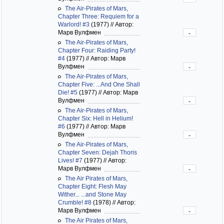
The Air-Pirates of Mars,
Chapter Three: Requiem for a
Warlord! #3
(1977)
//
Автор:
Марв Вулфмен
-
The Air-Pirates of Mars,
Chapter Four: Raiding Party!
#4
(1977)
//
Автор: Марв
Вулфмен
-
The Air-Pirates of Mars,
Chapter Five: ...And One Shall
Die! #5
(1977)
//
Автор: Марв
Вулфмен
-
The Air-Pirates of Mars,
Chapter Six: Hell in Helium!
#6
(1977)
//
Автор: Марв
Вулфмен
-
The Air-Pirates of Mars,
Chapter Seven: Dejah Thoris
Lives! #7
(1977)
//
Автор:
Марв Вулфмен
-
The Air Pirates of Mars,
Chapter Eight: Flesh May
Wither... ...and Stone May
Crumble! #8
(1978)
//
Автор:
Марв Вулфмен
-
The Air Pirates of Mars,