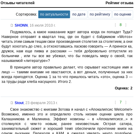
Отзывы читателей
Рейтинг отзыва
Сортировка:
по актуальности
по дате
по рейтингу
по оценке
[
8
]
SHONN
,
16 июля 2010 г.
Подумалось, а какое наказание ждет автора когда он попадет Туда?
Наверное отправят в квартал тещ, где он будет с бэйджиком «Wотоз»
читать этим самым тещам свои произведения столетия за столетием, а они
будут хохотать до слез, а отхохотавшись ласково говорить — А принеси ка,
дружок, нам еще пивка и расскажи — тебя добровольно отпустили из
больнички , или ты все же убежал, что бы поведать миру о своей, так
называемой «литературе»?
В принципе автор правильно делает, что скрывает настоящее имя и
лицо — такими книгами не хвастаются, а вот деньги, полученные за них
всегда пригодятся. Оценка 1 за то что пришлось читать «это», оценка 3 —
за труды ради хлеба насущного. Итого 2.
Оценка:
2
[
7
]
Stout
,
23 февраля 2013 г.
Свое знакомство с книгами Зотова я начал с «Апокалипсис Welcome!»
Возможно, именно это и определило столь низкие оценки цикла про
Калашникова и Малинина. Эффект новизны – в «Апокалипсисе...» я
столкнулся с чем-то новым, ранее неизвестным. Острая сатира,
занимательный сюжет и хороший темп обеспечили прочтение книги на
одном дыхании. Переходя к K&M, я ожидал увидеть нечто подобное.