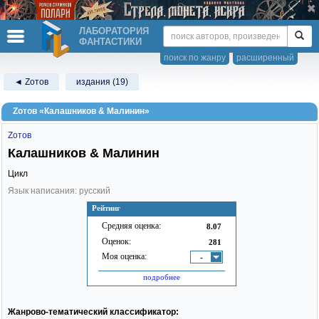
ЛАБОРАТОРИЯ
ФАНТАСТИКИ
поиск по жанру
расширенный
◄ Zотов
издания (19)
Zотов «Калашников & Малинин»
Zотов
Калашников & Малинин
Цикл
Язык написания: русский
Рейтинг
Средняя оценка:
8.07
Оценок:
281
Моя оценка:
-
подробнее
Жанрово-тематический классификатор: