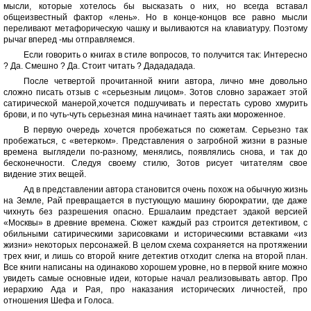
мысли, которые хотелось бы высказать о них, но всегда вставал
общеизвестный фактор «лень». Но в конце-концов все равно мысли
переливают метафорическую чашку и выливаются на клавиатуру. Поэтому
рычаг вперед -мы отправляемся.
Если говорить о книгах в стиле вопросов, то получится так: Интересно
? Да. Смешно ? Да. Стоит читать ? Дадададада.
После четвертой прочитанной книги автора, лично мне довольно
сложно писать отзыв с «серьезным лицом». Зотов словно заражает этой
сатирической манерой,хочется подшучивать и перестать сурово хмурить
брови, и по чуть-чуть серьезная мина начинает таять аки мороженное.
В первую очередь хочется пробежаться по сюжетам. Серьезно так
пробежаться, с «ветерком». Представления о загробной жизни в разные
времена выглядели по-разному, менялись, появлялись снова, и так до
бесконечности. Следуя своему стилю, Зотов рисует читателям свое
видение этих вещей.
Ад в представлении автора становится очень похож на обычную жизнь
на Земле, Рай превращается в пустующую машину бюрократии, где даже
чихнуть без разрешения опасно. Ершалаим предстает эдакой версией
«Москвы» в древние времена. Сюжет каждый раз строится детективом, с
обильными сатирическими зарисовками и историческими вставками «из
жизни» некоторых персонажей. В целом схема сохраняется на протяжении
трех книг, и лишь со второй книге детектив отходит слегка на второй план.
Все книги написаны на одинаково хорошем уровне, но в первой книге можно
увидеть самые основные идеи, которые начал реализовывать автор. Про
иерархию Ада и Рая, про наказания исторических личностей, про
отношения Шефа и Голоса.