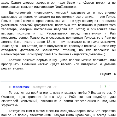
худо. Одним словом, закругляться надо было на «Демон плюс», а не
поддаваться корысти или уговорам NеиZвестного.
Единственный «персонаж», который развивается и постепенно
раскрывается перед читателем на протяжении всего цикла, — это Голос.
Если в первой книге он практически статист, то в двух последних становится
участником событий (разумеется, насколько это возможно в рамках того
характера, которым постепенно наделял его Zотов) и объясняет свои
взгляды, позиции и пр. Раскрывается перед читателями и Рай
непосредственно. Только если следовать принципам Голоса, то в Раю не
должно быть никого старше 12 лет – ну, несколько сотен душ максимум.
Такие дела… (с) Кстати, Шеф получился на троечку с плюсом. В цикле ему
отводится достаточное количество страниц, но как персонаж он
малоинтересен. Я бы предпочел Аль Пачино в «Адвокате дьявола» :)
Краткое резюме: первую книгу цикла вполне можно прочитать или
прослушать. Большей частью будет весело или интересно. А дальше
решайте сами.
Оценка:
4
[
7
]
febeerovez
,
18 августа 2010 г.
Готовы ли вы пройти огонь, воду и медные трубы ? Всегда готовы ?
Отлично, тогда трилогия Зотова «Ад и Рай» как раз подойдет для
любителей испытаний, связанных с этими железо-огненно водными
эффектами.
Каждую из книг я читал с весьма солидным перерывом, что вероятно
пошло на пользу впечатлениям. Каждая книга нравилась, и всегда были