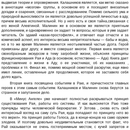
выдвигая теории и опровержения. Калашников является, как метко сказано
в аннотации «мозгом» группы, в основном его и посещают внезапные
догадки и озарения, связанные с расследованием. Помимо сильного ума и
природной выносливости он является довольно успешной личностью в аду,
причем весьма исполнительной. Но у него есть и своя тайна,связанная с
его женой Алевтиной. Малинин же в основном же является приятным
дополнением, и одновременно он задает те вопросы, которые в уме задает
читатель. Он эдакий «казак-простофиля», и отвечает еще отчасти и за
комический аспект, его интересы весьма непритязательны — бабы и водка,
но в то же время Малинин является неотъемлемой частью дуэта. Герой
привязаны друг другу, и вместе совершат многое. Первая книга является
своеобразным экскурсом в тему загробной жизни, объясняя принципы
функционирования Рая и Ада (в основном, естественно — Ада). Книга дает
представление о жизни в Аду, о ее участниках, об их наказаниях ,
проблемах и тп. Финал же, помимо мощной сюжетной раскрутки, еще явно
имел линии, оставленные для продолжения, которое не заставило себя
долго ждать.
Вторая книга посвящена событиям в Раю, и причастности главных
героев к этим самым событиям. Калашников и Малинин снова берутся за
странное и запутанное дело.
В «Минус Ангеле» уже начинает полностью раскрываться принцип
существования Рая, работы его системы. И как выясняется Раю тоже
причужды черты человеческой бюрократии. У Зотова , снова есть свой
интересный взгляд на саму суть Рая, куда попадают по принципу «кто во
что верил». На принцип работы Голоса, да в конце-концов на само оружие
злодеев. И поэтому довольно неудивительным становится тот факт, что
Рай оказывается не очень гостеприимным местом, с кучей запретов и