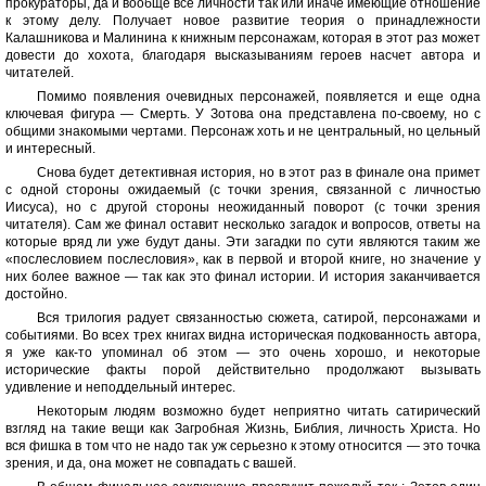
прокураторы, да и вообще все личности так или иначе имеющие отношение
к этому делу. Получает новое развитие теория о принадлежности
Калашникова и Малинина к книжным персонажам, которая в этот раз может
довести до хохота, благодаря высказываниям героев насчет автора и
читателей.
Помимо появления очевидных персонажей, появляется и еще одна
ключевая фигура — Смерть. У Зотова она представлена по-своему, но с
общими знакомыми чертами. Персонаж хоть и не центральный, но цельный
и интересный.
Снова будет детективная история, но в этот раз в финале она примет
с одной стороны ожидаемый (с точки зрения, связанной с личностью
Иисуса), но с другой стороны неожиданный поворот (с точки зрения
читателя). Сам же финал оставит несколько загадок и вопросов, ответы на
которые вряд ли уже будут даны. Эти загадки по сути являются таким же
«послесловием послесловия», как в первой и второй книге, но значение у
них более важное — так как это финал истории. И история заканчивается
достойно.
Вся трилогия радует связанностью сюжета, сатирой, персонажами и
событиями. Во всех трех книгах видна историческая подкованность автора,
я уже как-то упоминал об этом — это очень хорошо, и некоторые
исторические факты порой действительно продолжают вызывать
удивление и неподдельный интерес.
Некоторым людям возможно будет неприятно читать сатирический
взгляд на такие вещи как Загробная Жизнь, Библия, личность Христа. Но
вся фишка в том что не надо так уж серьезно к этому относится — это точка
зрения, и да, она может не совпадать с вашей.