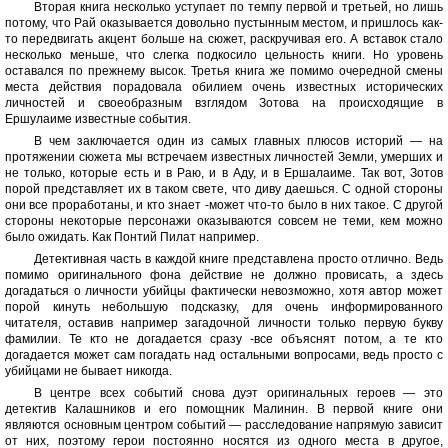
Вторая книга несколько уступает по темпу первой и третьей, но лишь
потому, что Рай оказывается довольно пустынным местом, и пришлось как-
то передвигать акцент больше на сюжет, раскручивая его. А вставок стало
несколько меньше, что слегка подкосило цельность книги. Но уровень
оставался по прежнему высок. Третья книга же помимо очередной смены
места действия порадовала обилием очень известных исторических
личностей и своеобразным взглядом Зотова на происходящие в
Ершулаиме известные события.
В чем заключается один из самых главных плюсов историй — на
протяжении сюжета мы встречаем известных личностей Земли, умерших и
не только, которые есть и в Раю, и в Аду, и в Ершалаиме. Так вот, Зотов
порой представляет их в таком свете, что диву даешься. С одной стороны
они все проработаны, и кто знает -может что-то было в них такое. С другой
стороны некоторые персонажи оказываются совсем не теми, кем можно
было ожидать. Как Понтий Пилат например.
Детективная часть в каждой книге представлена просто отлично. Ведь
помимо оригинального фона действие не должно провисать, а здесь
догадаться о личности убийцы фактически невозможно, хотя автор может
порой кинуть небольшую подсказку, для очень информированного
читателя, оставив например загадочной личности только первую букву
фамилии. Те кто не догадается сразу -все объяснят потом, а те кто
догадается может сам погадать над остальными вопросами, ведь просто с
убийцами не бывает никогда.
В центре всех событий снова дуэт оригинальных героев — это
детектив Калашников и его помощник Малинин. В первой книге они
являются основным центром событий — расследование напрямую зависит
от них, поэтому герои постоянно носятся из одного места в другое,