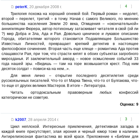
[
4
]
peterK
,
20 декабря 2008 г.
Трилогия похожа на хороший огневой бой. Первый роман – недолет,
второй – перелет, третий – в точку. Начав с самого Великого, по мнению
большинства населения Земли 20 века, Отмщения – «окончательной»
аннигиляции Фюрера, автор потихоньку затаскивает читателя в свой (ой ли
?) мир Добра и Зла, Ада и Рая. Довольно циничное и лукавое описание
Города, обитателями которого становится Подавляющее Большинство
Известных Личностей, превращает крепкий детектив в настоящее
философское сочинение. Вторая часть еще хлеще – романтика Ада против
слащавости Рая, при том, что страсти кипят в обоих субъектах загробного
мирозданья. И заключительный аккорд – новое осмысление событий 33
года нашей эры. «Видишь — там на горе возвышается крест. Под ним
десяток солдат – повиси-ка на нем...».
Для меня лично – открытие последнего десятилетия среди
русскоязычных писателей. Что-то от Марка Твена, что-то от Булгакова, что-
то еще от других великих Мастеров. В итоге – Литература.
Читать ортодоксальным правоверным любых конфессий
категорически не советую.
Оценка:
9
[
3
]
k2007
,
28 апреля 2014 г.
Цикл неплохой. Интересные приключения, детективная загадка в
каждой книге присутствует, злая ирония и черный юмор тоже в наличии.
Антирелигиозная фантастика во всей красе. Приложение к «Библии для