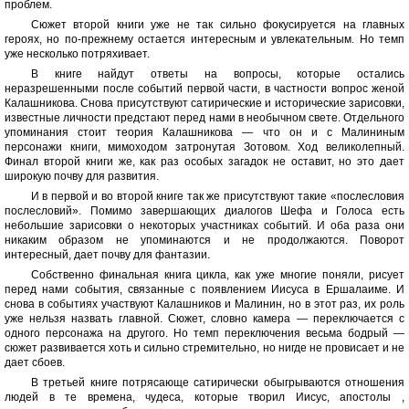
проблем.
Сюжет второй книги уже не так сильно фокусируется на главных
героях, но по-прежнему остается интересным и увлекательным. Но темп
уже несколько потряхивает.
В книге найдут ответы на вопросы, которые остались
неразрешенными после событий первой части, в частности вопрос женой
Калашникова. Снова присутствуют сатирические и исторические зарисовки,
известные личности предстают перед нами в необычном свете. Отдельного
упоминания стоит теория Калашникова — что он и с Малининым
персонажи книги, мимоходом затронутая Зотовом. Ход великолепный.
Финал второй книги же, как раз особых загадок не оставит, но это дает
широкую почву для развития.
И в первой и во второй книге так же присутствуют такие «послесловия
послесловий». Помимо завершающих диалогов Шефа и Голоса есть
небольшие зарисовки о некоторых участниках событий. И оба раза они
никаким образом не упоминаются и не продолжаются. Поворот
интересный, дает почву для фантазии.
Собственно финальная книга цикла, как уже многие поняли, рисует
перед нами события, связанные с появлением Иисуса в Ершалаиме. И
снова в событиях участвуют Калашников и Малинин, но в этот раз, их роль
уже нельзя назвать главной. Сюжет, словно камера — переключается с
одного персонажа на другого. Но темп переключения весьма бодрый —
сюжет развивается хоть и сильно стремительно, но нигде не провисает и не
дает сбоев.
В третьей книге потрясающе сатирически обыгрываются отношения
людей в те времена, чудеса, которые творил Иисус, апостолы ,