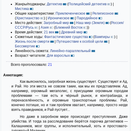
Жанры/поджанры:
Детектив
(
Полицейский детектив
)
|
Мистика
Общие характеристики:
Приключенческое
|
Религиозное
(
Христианство
)
|
Ироническое
|
Пародийное
Место действия:
Загробный мир
|
Наш мир (Земля)
(
Россия/
СССР/Русь
|
Азия
(
Ближний Восток
)
)
Время действия:
21 век
|
Древний мир
Сюжетные ходы:
Фантастические существа
(
Вампиры
)
|
Жизнь после смерти
|
Путешествие к особой цели
|
Бессмертие
Линейность сюжета:
Линейно-параллельный
Возраст читателя:
Для взрослых
Всего проголосовало:
21
Аннотация:
Как выяснилось, загробная жизнь существует. Существуют и Ад,
и Рай. Но эти места не совсем такие, как мы их представляем. Ад,
например, огромный мегаполис, с присущими огромным городам
проблемами — там есть и чёрный рынок, и контрабанда, и
перенаселённость, и огромные транспортные проблемы. Рай,
конечно потише, но и там проблем хватает, например, просто негде
взять праведников, и Рай пустует...
Но даже в загробном мире происходят преступления. Даже
убийства. И тогда за расследование берётся парочка детективов —
Калашников, мозг группы, и исполнительный, хоть и простовато-
туповатый Малинин...