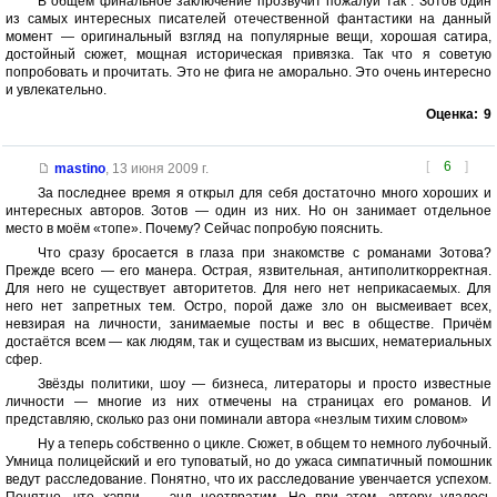
В общем финальное заключение прозвучит пожалуй так : Зотов один
из самых интересных писателей отечественной фантастики на данный
момент — оригинальный взгляд на популярные вещи, хорошая сатира,
достойный сюжет, мощная историческая привязка. Так что я советую
попробовать и прочитать. Это не фига не аморально. Это очень интересно
и увлекательно.
Оценка:
9
[
6
]
mastino
,
13 июня 2009 г.
За последнее время я открыл для себя достаточно много хороших и
интересных авторов. Зотов — один из них. Но он занимает отдельное
место в моём «топе». Почему? Сейчас попробую пояснить.
Что сразу бросается в глаза при знакомстве с романами Зотова?
Прежде всего — его манера. Острая, язвительная, антиполиткорректная.
Для него не существует авторитетов. Для него нет неприкасаемых. Для
него нет запретных тем. Остро, порой даже зло он высмеивает всех,
невзирая на личности, занимаемые посты и вес в обществе. Причём
достаётся всем — как людям, так и существам из высших, нематериальных
сфер.
Звёзды политики, шоу — бизнеса, литераторы и просто известные
личности — многие из них отмечены на страницах его романов. И
представляю, сколько раз они поминали автора «незлым тихим словом»
Ну а теперь собственно о цикле. Сюжет, в общем то немного лубочный.
Умница полицейский и его туповатый, но до ужаса симпатичный помошник
ведут расследование. Понятно, что их расследование увенчается успехом.