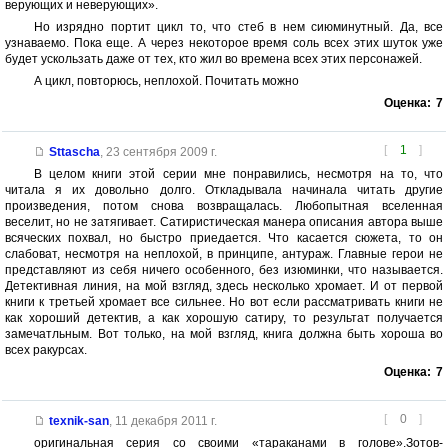
верующих и неверующих».
Но изрядно портит цикл то, что стеб в нем сиюминутный. Да, все
узнаваемо. Пока еще. А через некоторое время соль всех этих шуток уже
будет ускользать даже от тех, кто жил во времена всех этих персонажей.
А цикл, повторюсь, неплохой. Почитать можно
Оценка:
7
[
1
]
Sttascha
,
23 сентября 2009 г.
В целом книги этой серии мне понравились, несмотря на то, что
читала я их довольно долго. Откладывала начинала читать другие
произведения, потом снова возвращалась. Любопытная вселенная
веселит, но не затягивает. Сатиристическая манера описания автора выше
всяческих похвал, но быстро приедается. Что касается сюжета, то он
слабоват, несмотря на неплохой, в принципе, антураж. Главные герои не
представляют из себя ничего особенного, без изюминки, что называется.
Детективная линия, на мой взгляд, здесь несколько хромает. И от первой
книги к третьей хромает все сильнее. Но вот если рассматривать книги не
как хороший детектив, а как хорошую сатиру, то результат получается
замечатльным. Вот только, на мой взгляд, книга должна быть хороша во
всех ракурсах.
Оценка:
7
[
0
]
texnik-san
,
11 декабря 2011 г.
оригинальная серия со своими «тараканами в голове».Зотов-