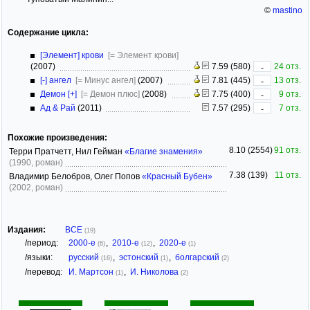
©
mastino
Содержание цикла:
[Элемент] крови
[= Элемент крови]
(2007)
7.59 (580)
24 отз.
-
[-] ангел
[= Минус ангел]
(2007)
7.81 (445)
13 отз.
-
Демон [+]
[= Демон плюс]
(2008)
7.75 (400)
9 отз.
-
Ад & Рай
(2011)
7.57 (295)
7 отз.
-
Похожие произведения:
8.10 (2554)
91 отз.
Терри Пратчетт, Нил Гейман
«Благие знамения»
(1990, роман)
7.38 (139)
11 отз.
Владимир Белобров, Олег Попов
«Красный Бубен»
(2002, роман)
Издания:
ВСЕ
(19)
/период:
2000-е
,
2010-е
,
2020-е
(6)
(12)
(1)
/языки:
русский
,
эстонский
,
болгарский
(16)
(1)
(2)
/перевод:
И. Мартсон
,
И. Николова
(1)
(2)