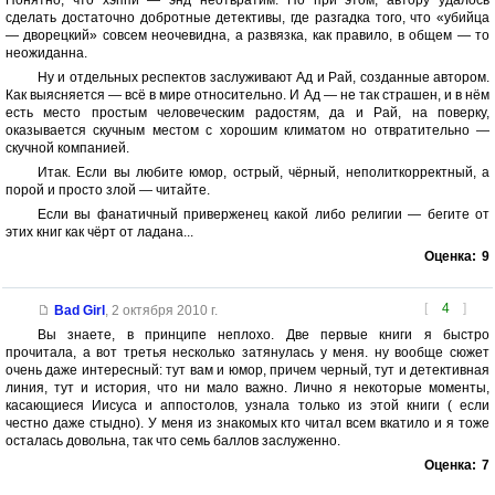
Понятно, что хэппи — энд неотвратим. Но при этом, автору удалось
сделать достаточно добротные детективы, где разгадка того, что «убийца
— дворецкий» совсем неочевидна, а развязка, как правило, в общем — то
неожиданна.
Ну и отдельных респектов заслуживают Ад и Рай, созданные автором.
Как выясняется — всё в мире относительно. И Ад — не так страшен, и в нём
есть место простым человеческим радостям, да и Рай, на поверку,
оказывается скучным местом с хорошим климатом но отвратительно —
скучной компанией.
Итак. Если вы любите юмор, острый, чёрный, неполиткорректный, а
порой и просто злой — читайте.
Если вы фанатичный приверженец какой либо религии — бегите от
этих книг как чёрт от ладана...
Оценка:
9
[
4
]
Bad Girl
,
2 октября 2010 г.
Вы знаете, в принципе неплохо. Две первые книги я быстро
прочитала, а вот третья несколько затянулась у меня. ну вообще сюжет
очень даже интересный: тут вам и юмор, причем черный, тут и детективная
линия, тут и история, что ни мало важно. Лично я некоторые моменты,
касающиеся Иисуса и аппостолов, узнала только из этой книги ( если
честно даже стыдно). У меня из знакомых кто читал всем вкатило и я тоже
осталась довольна, так что семь баллов заслуженно.
Оценка:
7