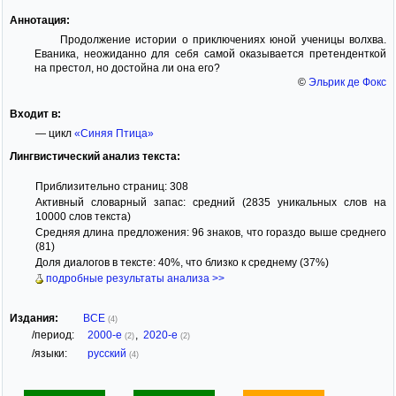
Аннотация:
Продолжение истории о приключениях юной ученицы волхва.
Еваника, неожиданно для себя самой оказывается претенденткой
на престол, но достойна ли она его?
©
Эльрик де Фокс
Входит в:
— цикл
«Синяя Птица»
Лингвистический анализ текста:
Приблизительно страниц: 308
Активный словарный запас: средний (2835 уникальных слов на
10000 слов текста)
Средняя длина предложения: 96 знаков, что гораздо выше среднего
(81)
Доля диалогов в тексте: 40%, что близко к среднему (37%)
подробные результаты анализа >>
Издания:
ВСЕ
(4)
/период:
2000-е
,
2020-е
(2)
(2)
/языки:
русский
(4)