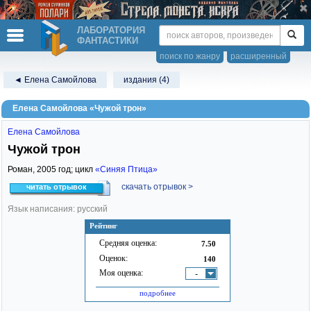
ЛАБОРАТОРИЯ
ФАНТАСТИКИ
поиск по жанру
расширенный
◄ Елена Самойлова
издания (4)
Елена Самойлова «Чужой трон»
Елена Самойлова
Чужой трон
Роман,
2005
год; цикл
«Синяя Птица»
скачать отрывок >
читать отрывок
Язык написания: русский
Рейтинг
Средняя оценка:
7.50
Оценок:
140
Моя оценка:
-
подробнее