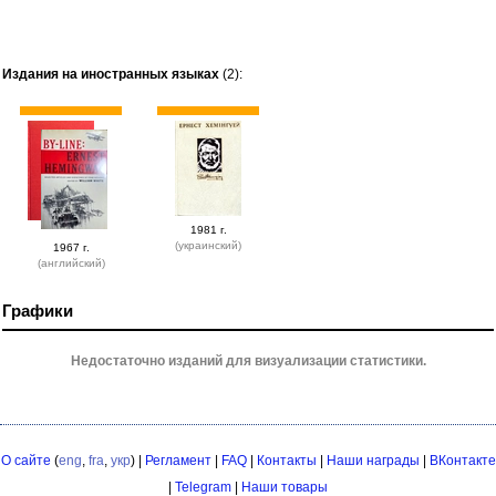
Издания на иностранных языках
(2):
1981 г.
(украинский)
1967 г.
(английский)
Графики
Недостаточно изданий для визуализации статистики.
О сайте
(
eng
,
fra
,
укр
) |
Регламент
|
FAQ
|
Контакты
|
Наши награды
|
ВКонтакте
|
Telegram
|
Наши товары