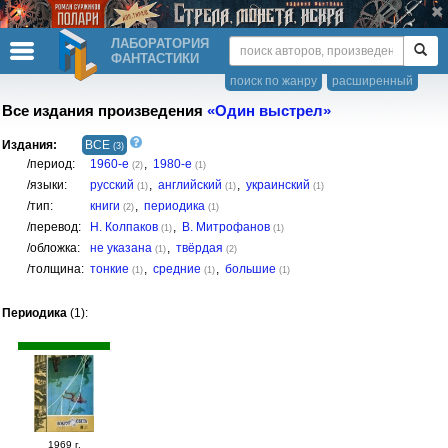
ЛАБОРАТОРИЯ
ФАНТАСТИКИ
поиск по жанру
расширенный
Все издания произведения
«Один выстрел»
Издания:
ВСЕ
(3)
/период:
1960-е
,
1980-е
(2)
(1)
/языки:
русский
,
английский
,
украинский
(1)
(1)
(1)
/тип:
книги
,
периодика
(2)
(1)
/перевод:
Н. Колпаков
,
В. Митрофанов
(1)
(1)
/обложка:
не указана
,
твёрдая
(1)
(2)
/толщина:
тонкие
,
средние
,
большие
(1)
(1)
(1)
Периодика
(1):
1969 г.