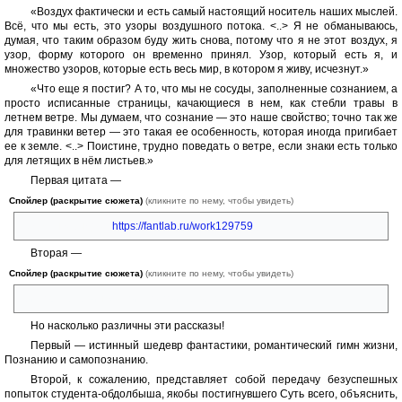
«Воздух фактически и есть самый настоящий носитель наших мыслей.
Всё, что мы есть, это узоры воздушного потока. <..> Я не обманываюсь,
думая, что таким образом буду жить снова, потому что я не этот воздух, я
узор, форму которого он временно принял. Узор, который есть я, и
множество узоров, которые есть весь мир, в котором я живу, исчезнут.»
«Что еще я постиг? А то, что мы не сосуды, заполненные сознанием, а
просто исписанные страницы, качающиеся в нем, как стебли травы в
летнем ветре. Мы думаем, что сознание — это наше свойство; точно так же
для травинки ветер — это такая ее особенность, которая иногда пригибает
ее к земле. <..> Поистине, трудно поведать о ветре, если знаки есть только
для летящих в нём листьев.»
Первая цитата —
Спойлер (раскрытие сюжета)
(кликните по нему, чтобы увидеть)
Тед Чан «Выдох»
https://fantlab.ru/work129759
Вторая —
Спойлер (раскрытие сюжета)
(кликните по нему, чтобы увидеть)
Виктор Пелевин «Запись о поиске ветра»
Но насколько различны эти рассказы!
Первый — истинный шедевр фантастики, романтический гимн жизни,
Познанию и самопознанию.
Второй, к сожалению, представляет собой передачу безуспешных
попыток студента-обдолбыша, якобы постигнувшего Суть всего, объяснить,