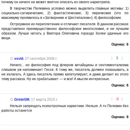
почему он ничего не может внятно описать из своего наркотрипа.
В творчестве Пелевина условно можно выделить главные мотивы: 1)
социально-сатирические; 2) фантастические; 3) лирические (что по
максимуму проявилось в «Затворнике и Шестипалом»); 4) философские.
Остроумное их переплетение и отличает писателя. В данном рассказе
представлено преимущественно философское многословие, и не лучшим
образом. Лучше читать у Виктора Олеговича гораздо более удачные его
вещи.
Оценка:
6
[
3
]
vsvld
,
27 сентября 2008 г.
Ничего... но философия под флером китайщины и сентиментализма
слишком уж напоминает Гессе. К тому же, писатель должен показывать, а
не излагать. А здесь писатель прямо капитулирует, и даже делает из этого
тему рассказа. Ну не срабатывает — и все! А мысли интересные.
Оценка:
6
[
-3
]
GrininSM
,
17 марта 2015 г.
Нельзя запрещать психотропные наркотики. Нельзя. А то Пелевин без
работы останется
Оценка:
8