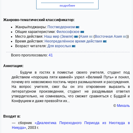
подробнее
Жанрово-тематический классификатор:
Жанры/поджанры:
Постмодернизм
Общие характеристики:
Философское
Место действия:
Наш мир (Земля)
(
Азия
(
Восточная Азия
)
)
Время действия:
Неопределённое время действия
Возраст читателя:
Для взрослых
Всего проголосовало:
41
Аннотация:
Будучи в гостях в поместье своего учителя, студент под
действием «порошка пяти камней» узрел «Великий Путь» и понял,
почему его невозможно постичь через размышления и рассуждения.
На вопрос учителя, смог бы он это откровение выразить в
литературном произведении, студент не раздумывая ответил
утвердительно, не сомневаясь, что сможет сравняться с Буддой и
Конфуцием и даже превзойти их...
©
Михаль
Входит в:
— сборник
«Диалектика Переходного Периода из Ниоткуда в
Никуда»
, 2003 г.