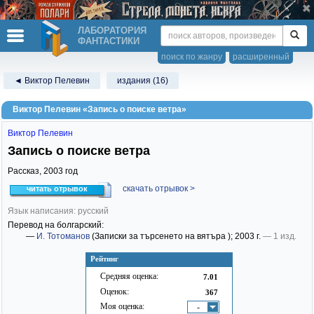
ЛАБОРАТОРИЯ
ФАНТАСТИКИ
поиск по жанру
расширенный
◄ Виктор Пелевин
издания (16)
Виктор Пелевин «Запись о поиске ветра»
Виктор Пелевин
Запись о поиске ветра
Рассказ,
2003
год
скачать отрывок >
читать отрывок
Язык написания: русский
Перевод на болгарский:
—
И. Тотоманов
(Записки за търсенето на вятъра )
; 2003 г.
— 1 изд.
Рейтинг
Средняя оценка:
7.01
Оценок:
367
Моя оценка:
-