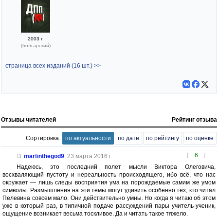
2003 г.
(болгарский)
страница всех изданий (16 шт.) >>
Отзывы читателей
Рейтинг отзыва
Сортировка:
по актуальности
по дате
по рейтингу
по оценке
[
6
]
martinthegod9
,
23 марта 2016 г.
Надеюсь, это последний полет мысли Виктора Олеговича,
восхваляющий пустоту и нереальность происходящего, ибо всё, что нас
окружает — лишь следы восприятия ума на порождаемые самим же умом
символы. Размышления на эти темы могут удивить особенно тех, кто читал
Пелевина совсем мало. Они действительно умны. Но когда я читаю об этом
уже в который раз, в типичной подаче рассуждений пары учитель-ученик,
ощущение возникает весьма тоскливое. Да и читать такое тяжело.