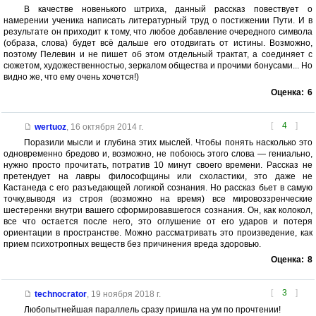
В качестве новенького штриха, данный рассказ повествует о
намерении ученика написать литературный труд о постижении Пути. И в
результате он приходит к тому, что любое добавление очередного символа
(образа, слова) будет всё дальше его отодвигать от истины. Возможно,
поэтому Пелевин и не пишет об этом отдельный трактат, а соединяет с
сюжетом, художественностью, зеркалом общества и прочими бонусами... Но
видно же, что ему очень хочется!)
Оценка:
6
[
4
]
wertuoz
,
16 октября 2014 г.
Поразили мысли и глубина этих мыслей. Чтобы понять насколько это
одновременно бредово и, возможно, не побоюсь этого слова — гениально,
нужно просто прочитать, потратив 10 минут своего времени. Рассказ не
претендует на лавры философщины или схоластики, это даже не
Кастанеда с его разъедающей логикой сознания. Но рассказ бьет в самую
точку,выводя из строя (возможно на время) все мировоззренческие
шестеренки внутри вашего сформировавшегося сознания. Он, как колокол,
все что остается после него, это оглушение от его ударов и потеря
ориентации в пространстве. Можно рассматривать это произведение, как
прием психотропных веществ без причинения вреда здоровью.
Оценка:
8
[
3
]
technocrator
,
19 ноября 2018 г.
Любопытнейшая параллель сразу пришла на ум по прочтении!