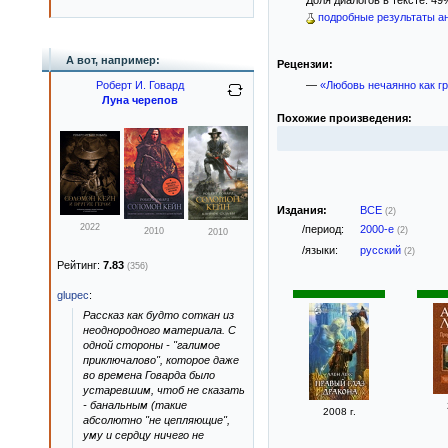
Доля диалогов в тексте: 49
подробные результаты ан
А вот, например:
Рецензии:
Роберт И. Говард
—
«Любовь нечаянно как гр
Луна черепов
Похожие произведения:
Издания:
ВСЕ
(2)
2022
/период:
2000-е
(2)
2010
2010
/языки:
русский
(2)
Рейтинг:
7.83
(356)
glupec
:
Рассказ как будто соткан из
неоднородного материала. С
одной стороны - "галимое
приключалово", которое даже
во времена Говарда было
устаревшим, чтоб не сказать
- банальным (такие
2008 г.
абсолютно "не цепляющие",
уму и сердцу ничего не