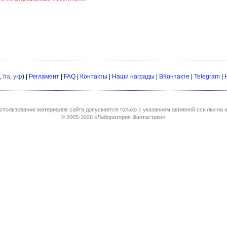
,
fra
,
укр
) |
Регламент
|
FAQ
|
Контакты
|
Наши награды
|
ВКонтакте
|
Telegram
|
спользование материалов сайта допускается только с указанием активной ссылки на и
© 2005-2026
«Лаборатория Фантастики»
.