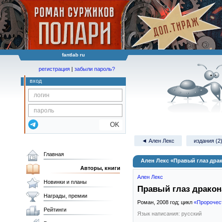
fantlab ru
регистрация
|
забыли пароль?
вход
OK
◄ Ален Лекс
издания (2
Главная
Ален Лекс «Правый глаз дра
Авторы, книги
Ален Лекс
Новинки и планы
Правый глаз дракон
Награды, премии
Роман,
2008
год; цикл
«Пророчес
Рейтинги
Язык написания: русский