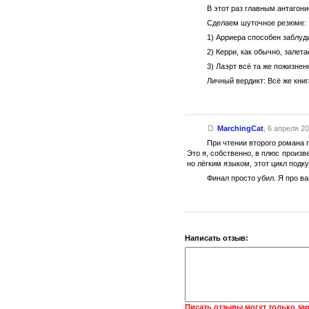
В этот раз главным антагон
Сделаем шуточное резюме:
1) Арриера способен заблуд
2) Керри, как обычно, залет
3) Лаэрт всё та же пожизнен
Личный вердикт: Всё же кни
MarchingCat
,
6 апреля 20
При чтении второго романа 
Это я, собственно, в плюс произв
но лёгким языком, этот цикл под
Финал просто убил. Я про ва
Написать отзыв:
Писать отзывы могут только за