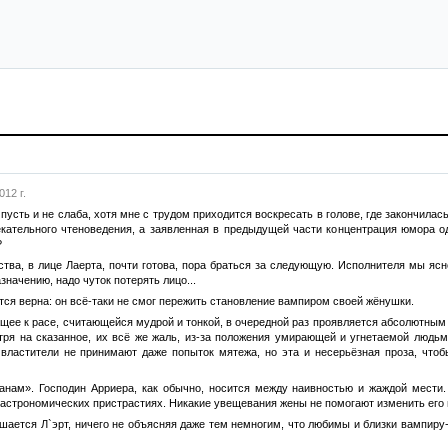
012 г.
 пусть и не слаба, хотя мне с трудом приходится воскресать в голове, где закончила
кательного чтеноведения, а заявленная в предыдущей части концентрация юмора о
?
ства, в лице Лаерта, почти готова, пора браться за следующую. Исполнителя мы ясн
начению, надо чуток потерять лицо...
тся верна: он всё-таки не смог пережить становление вампиром своей жёнушки.
щее к расе, считающейся мудрой и тонкой, в очередной раз проявляется абсолютным
ря на сказанное, их всё же жаль, из-за положения умирающей и угнетаемой людьми
 властители не принимают даже попыток мятежа, но эта и несерьёзная проза, чтоб
нам». Господин Арриера, как обычно, носится между наивностью и жаждой мести
гастрономических пристрастиях. Никакие увещевания жены не помогают изменить его
шается Л`эрт, ничего не объясняя даже тем немногим, что любимы и близки вампиру-