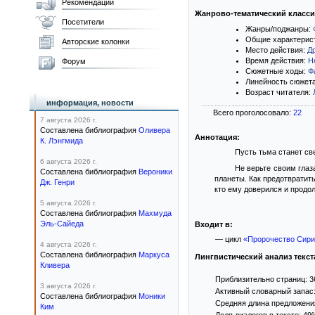
Рекомендации
Жанрово-тематический класс
Посетители
Жанры/поджанры:
Общие характерис
Авторские колонки
Место действия:
Д
Время действия:
Н
Форум
Сюжетные ходы:
Ф
Линейность сюжет
Возраст читателя:
информация, новости
Всего проголосовало:
22
7 августа 2026 г.
Составлена библиография
Оливера
Аннотация:
К. Лэнгмида
Пусть тьма станет све
6 августа 2026 г.
Не верьте своим глаз
Составлена библиография
Вероники
планеты. Как предотвратит
Дж. Генри
кто ему доверился и продол
5 августа 2026 г.
Составлена библиография
Махмуда
Эль-Сайеда
Входит в:
— цикл
«Пророчество Сири
4 августа 2026 г.
Составлена библиография
Маркуса
Лингвистический анализ текст
Кливера
Приблизительно страниц: 3
3 августа 2026 г.
Активный словарный запас:
Составлена библиография
Моники
Средняя длина предложения
Ким