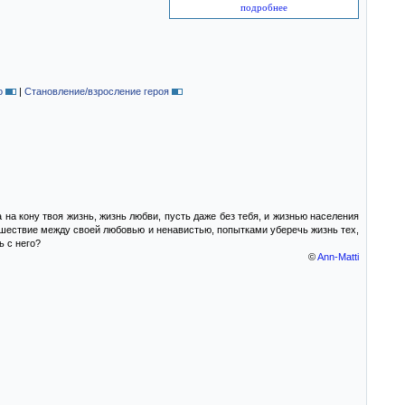
подробнее
о
|
Становление/взросление героя
 на кону твоя жизнь, жизнь любви, пусть даже без тебя, и жизнью населения
ишествие между своей любовью и ненавистью, попытками уберечь жизнь тех,
ь с него?
©
Ann-Matti