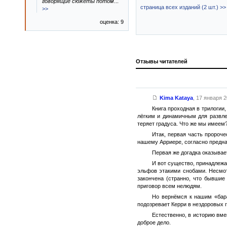
говорящие сюжеты потом
...
страница всех изданий (2 шт.) >>
>>
оценка: 9
Отзывы читателей
Kima Kataya
,
17 января 2
Книга проходная в трилогии,
лёгким и динамичным для развле
теряет градуса. Что же мы имеем
Итак, первая часть пророче
нашему Арриере, согласно предназ
Первая же догадка оказывае
И вот существо, принадлежа
эльфов этакими снобами. Несмот
закончена (странно, что бывшие
приговор всем нелюдям.
Но вернёмся к нашим «бара
подозревает Керри в нездоровых 
Естественно, в историю вме
доброе дело.