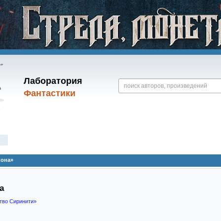
Лаборатория
Фантастики
)
кона»
а
тво Сиринити»