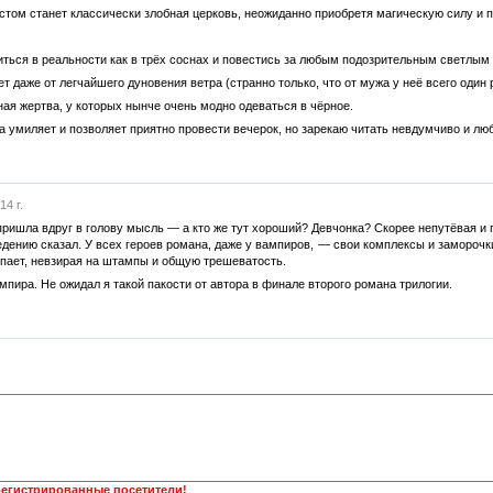
истом станет классически злобная церковь, неожиданно приобретя магическую силу и п
иться в реальности как в трёх соснах и повестись за любым подозрительным светлым
ает даже от легчайшего дуновения ветра (странно только, что от мужа у неё всего один 
ная жертва, у которых нынче очень модно одеваться в чёрное.
га умиляет и позволяет приятно провести вечерок, но зарекаю читать невдумчиво и 
14 г.
пришла вдруг в голову мысль — а кто же тут хороший? Девчонка? Скорее непутёвая и
едению сказал. У всех героев романа, даже у вампиров, — свои комплексы и заморочк
купает, невзирая на штампы и общую трешеватость.
мпира. Не ожидал я такой пакости от автора в финале второго романа трилогии.
регистрированные посетители!