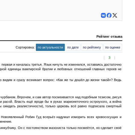
Рейтинг отзыва
Сортировка:
по актуальности
по дате
по рейтингу
по оценке
[
3
]
сь первая и началась третья. Язык ничуть не изменился, оставаясь достаточно
дной единицы вампирской братии и любовных отношений главных героев не
о видим и сразу возникает вопрос: «Как же ты дошёл до жизни такой»? Ведь
 чурбаном. Впрочем, и сам автор посмеивается над подобным тезисом, рисуя
 расой. Власть ещё вроде бы в руках марионеточного остроухого, а война
ы ожидать реалистичности), только церковь всё равно подписала смертный
. Новоявленный Робин Гуд всерьёз надумал изморить всех кровососущих и
 мнение.
инкубчику. Он с постоянством мазохиста только посмеётся, но сделает своё