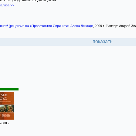
%, что гораздо выше среднего (37%)
ализа >>
янет! (рецензия на «Пророчество Сиринити» Алена Лекса)»
, 2009 г. // автор: Андрей 
показать
2008 г.