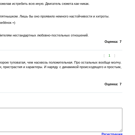
ожелав истребить всю иную. Двигатель сюжета как-никак.
 пятнышком. Лишь бы оно проявило немного настойчивости и хитроты.
ребёнок =)
любителям нестандартных любовно-постельных отношений.
Оценка:
7
[
1
]
 порою туповатая, чем насквозь положительная. Про остальных вообще молчу.
и, пристрастия и характеры. И наряду с динамикой происходящего и простым,
Оценка:
7
Регистрация