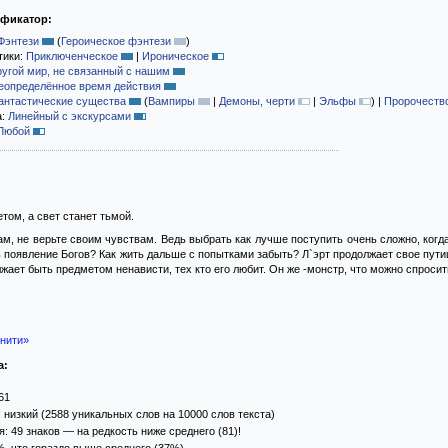
ификатор:
Фэнтези
(
Героическое фэнтези
)
тики:
Приключенческое
|
Ироническое
ругой мир, не связанный с нашим
еопределённое время действия
антастические существа
(
Вампиры
|
Демоны, черти
|
Эльфы
)
|
Пророчеств
а:
Линейный с экскурсами
Любой
том, а свет станет тьмой.
ам, не верьте своим чувствам. Ведь выбрать как лучше поступить очень сложно, когда
ь появление Богов? Как жить дальше с попытками забыть? Л`эрт продолжает свое пут
жает быть предметом ненависти, тех кто его любит. Он же -монстр, что можно спросит
нити»
а:
61
 низкий (2588 уникальных слов на 10000 слов текста)
: 49 знаков — на редкость ниже среднего (81)!