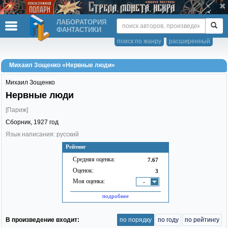
ЛАБОРАТОРИЯ
ФАНТАСТИКИ
поиск по жанру
расширенный
Михаил Зощенко «Нервные люди»
Михаил Зощенко
Нервные люди
[Париж]
Сборник,
1927
год
Язык написания: русский
Рейтинг
Средняя оценка:
7.67
Оценок:
3
Моя оценка:
-
подробнее
В произведение входит:
по порядку
по году
по рейтингу