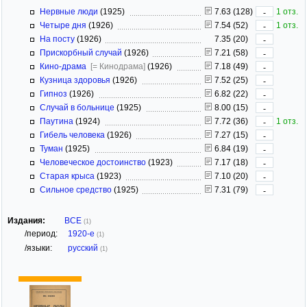
Нервные люди
(1925)
7.63 (128)
1 отз.
-
Четыре дня
(1926)
7.54 (52)
1 отз.
-
На посту
(1926)
7.35 (20)
-
Прискорбный случай
(1926)
7.21 (58)
-
Кино-драма
[= Кинодрама]
(1926)
7.18 (49)
-
Кузница здоровья
(1926)
7.52 (25)
-
Гипноз
(1926)
6.82 (22)
-
Случай в больнице
(1925)
8.00 (15)
-
Паутина
(1924)
7.72 (36)
1 отз.
-
Гибель человека
(1926)
7.27 (15)
-
Туман
(1925)
6.84 (19)
-
Человеческое достоинство
(1923)
7.17 (18)
-
Старая крыса
(1923)
7.10 (20)
-
Сильное средство
(1925)
7.31 (79)
-
Издания:
ВСЕ
(1)
/период:
1920-е
(1)
/языки:
русский
(1)