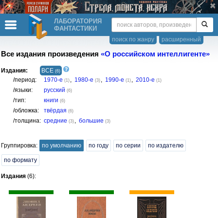
ЛАБОРАТОРИЯ
ФАНТАСТИКИ
поиск по жанру
расширенный
Все издания произведения
«О российском интеллигенте»
Издания:
ВСЕ
(6)
/период:
1970-е
,
1980-е
,
1990-е
,
2010-е
(1)
(3)
(1)
(1)
/языки:
русский
(6)
/тип:
книги
(6)
/обложка:
твёрдая
(6)
/толщина:
средние
,
большие
(3)
(3)
Группировка:
по умолчанию
по году
по серии
по издателю
по формату
Издания
(6):