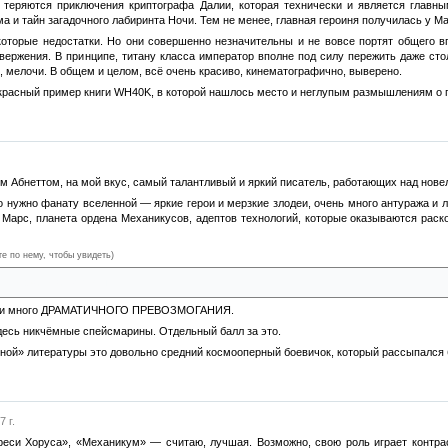
о теряются приключения криптографа Далии, которая технически и является главн
 и тайн загадочного лабиринта Ночи. Тем не менее, главная героиня получилась у Ма
некоторые недостатки. Но они совершенно незначительны и не вовсе портят общего
вержения. В принципе, титану класса император вполне под силу пережить даже сто
к, мелочи. В общем и целом, всё очень красиво, кинематографично, выверено.
красный пример книги WH40K, в которой нашлось место и неглупым размышлениям о 
м Абнеттом, на мой вкус, самый талантливый и яркий писатель, работающих над нов
о нужно фанату вселенной — яркие герои и мерзкие злодеи, очень много антуража и л
Марс, планета ордена Механикусов, адептов технологий, которые оказываются раско
те по нему, чтобы увидеть)
лого дракона пустоты
ели и много ДРАМАТИЧНОГО ПРЕВОЗМОГАНИЯ.
десь никчёмные спейсмарины. Отдельный балл за это.
ной» литературы это довольно средний космооперный боевичок, который рассыпался бы
 г.
Ереси Хоруса», «Механикум» — считаю, лучшая. Возможно, свою роль играет контра