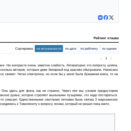
Рейтинг отзыва
Сортировка:
по актуальности
по дате
по рейтингу
по оценке
[
4
]
Вахе. На контрасте очень заметна слабость. Литературно это попросту шляпа,
есколько авторов, которые даже бинарный код красиво обыгрывали. Написано
все свяжет. Читал электронно, но если бы у меня была бумажная книга, то на
 Она здесь для фона, как ни странно. Через нее мы узнаем предысторию
овское ружье, которое стреляет мыльными пузырями, это надо постараться.
осто ужасает. Единственными светлыми пятнами была связка 3 марсианских
соединюсь к Тимолеонту к вопросу логики, который не решил пока никто.
 Хорус далеко — буквально в годах от нас, но мы не будем никого
лацдарм для сил Хоруса, шпионажа и атак мы трогать не будем. А то