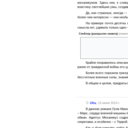
механикумов. Здесь они, к слов
воистину светлейшие умы, созда
Да, они странные, иногда 
более чем интересно — они необ
На примере почти десятка 
смысла нет, удивило только одно
Спойлер (раскрытие сюжета)
(кликни
почему, блин, Империум не вц
космодесанта и Гвардии? Поче
б так страшны, как переход Ма
полную силу и свободные войс
Крайне понравилось описани
ранее от гражданской войны его 
Более всего поразила траге
бессчетные военные силы, знания
В общем и целом, придратьс
Uhu
,
10 июня 2014 г.
В данном романе Грэм Макн
– Марс, сердце военной машины И
обман. Адептус Механикус содро
секретами, и особенно – с Террой
Как и большинство работ 