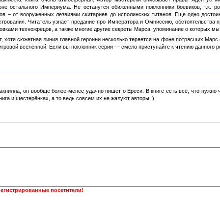
не остального Империума. Не останутся обиженными поклонники боевиков, т.к.
ов – от вооруженных лезвиями скитариев до исполинских титанов. Еще одно досто
ствования. Читатель узнает предание про Императора и Омниссию, обстоятельства п
овками техножрецов, а также многие другие секреты Марса, упоминание о которых мы
, хотя сюжетная линия главной героини несколько теряется на фоне потрясших Марс
игровой вселенной. Если вы поклонник серии — смело приступайте к чтению данного р
акнилла, он вообще более-менее удачно пишет о Ереси. В книге есть всё, что нужно
ига и шестерёнках, а то ведь совсем их не жалуют авторы=)
регистрированные посетители!