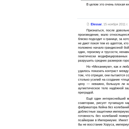
В целом это очень плохая кн
Elessar
,
15 ноября 2011 г.
Признаться, после довольн
произведение, мало относящееся
близко подходит к границе, за к
не дают покоя тем из адептов, кт
положено начало грандиозной бо
один, героизму и трусости, нена
генетически модифицированных
разрушить средних размеров горо
Но «Механикум», как и люб
удалось показать контраст межд
том, что отрицая, они пытаются с
столько усилий на создание чтеца
цену — неважно, большую ли ил
аугметическое тело надёжной за
преградой.
Ещё один интереснейший м
соавторам, рисует пугающую ка
фабрикатора Кейна без колебани
доблестные защитники империума г
готовность без колебаний пожер
псайкерам в Империиуме. Имеет м
бы не восстание Хоруса, империу