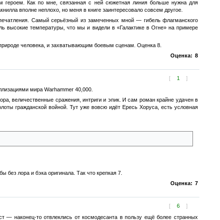
ым героем. Как по мне, связанная с ней сюжетная линия больше нужна для
книлла вполне неплохо, но меня в книге заинтересовало совсем другое.
 впечатления. Самый серьёзный из замеченных мной — гибель флагманского
ль высокие температуры, что мы и видели в «Галактике в Огне» на примере
природе человека, и захватывающим боевым сценам. Оценка 8.
Оценка:
8
[
1
]
еллизациями мира Warhammer 40,000.
ора, величественные сражения, интриги и эпик. И сам роман крайне удачен в
лоты гражданской войной. Тут уже вовсю идёт Ересь Хоруса, есть условная
 без лора и бэка оригинала. Так что крепкая 7.
Оценка:
7
[
6
]
ст — наконец-то отвлеклись от космодесанта в пользу ещё более странных