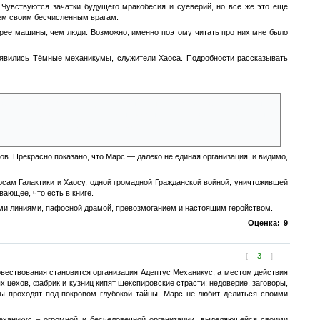
. Чувствуются зачатки будущего мракобесия и суеверий, но всё же это ещё
ем своим бесчисленным врагам.
орее машины, чем люди. Возможно, именно поэтому читать про них мне было
оявились Тёмные механикумы, служители Хаоса. Подробности рассказывать
ками и зубами? Что вообще могло быть важней потери главной кузницы
тысяч космодесантников и миллионы простых вояк? Никакие потери не были
ется придумать что-нибудь в оправдание. Даже Ересь ещё не разгорелась в
в. Прекрасно показано, что Марс — далеко не единая организация, и видимо,
осам Галактики и Хаосу, одной громадной Гражданской войной, уничтожившей
ающее, что есть в книге.
ыми линиями, пафосной драмой, превозмоганием и настоящим геройством.
Оценка:
9
[
3
]
вествования становится организация Адептус Механикус, а местом действия
ехов, фабрик и кузниц кипят шекспировские страсти: недоверие, заговоры,
ы проходят под покровом глубокой тайны. Марс не любит делиться своими
еханикус – огромной и бесчеловечной организации, выделяющейся своими