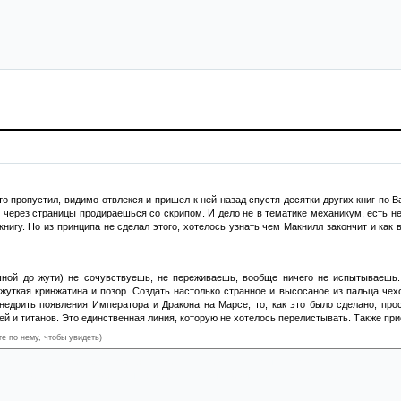
-то пропустил, видимо отвлекся и пришел к ней назад спустя десятки других книг по 
, через страницы продираешься со скрипом. И дело не в тематике механикум, есть н
книгу. Но из принципа не сделал этого, хотелось узнать чем Макнилл закончит и как 
шной до жути) не сочувствуешь, не переживаешь, вообще ничего не испытываешь.
жуткая кринжатина и позор. Создать настолько странное и высосаное из пальца чех
недрить появления Императора и Дракона на Марсе, то, как это было сделано, пр
й и титанов. Это единственная линия, которую не хотелось перелистывать. Также при
те по нему, чтобы увидеть)
истеме, Терра находится там же, у нас есть варп-перелеты и внутреннее перемещение,
но оставим этот вооруженный до зубов гнойный нарыв прямо у себя под носом. Этот п