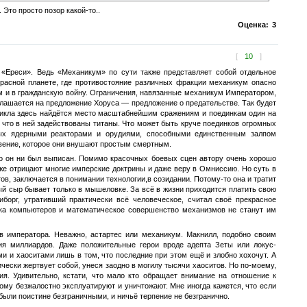
Это просто позор какой-то..
Оценка:
3
[
10
]
 «Ереси». Ведь «Механикум» по сути также представляет собой отдельное
расной планете, где противостояние различных фракции механикум опасно
том и в гражданскую войну. Ограничения, навязанные механикум Императором,
оглашается на предложение Хоруса — предложение о предательстве. Так будет
 цикла здесь найдётся место масштабнейшим сражениям и поединкам один на
 что в ней задействованы титаны. Что может быть круче поединков огромных
ных ядерными реакторами и орудиями, способными единственным залпом
овение, которое они внушают простым смертным.
но он ни был выписан. Помимо красочных боевых сцен автору очень хорошо
же отрицают многие имперские доктрины и даже веру в Омниссию. Но суть в
ов, заключается в понимании технологии,в созидании. Потому-то она и тратит
ный сыр бывает только в мышеловке. За всё в жизни приходится платить свою
орг, утративший практически всё человеческое, считал своё прекрасное
ика компьютеров и математическое совершенство механизмов не станут им
 императора. Неважно, астартес или механикум. Макнилл, подобно своим
ия миллиардов. Даже положительные герои вроде адепта Зеты или локус-
 и хаоситами лишь в том, что последние при этом ещё и злобно хохочут. А
ически жертвует собой, унеся заодно в могилу тысячи хаоситов. Но по-моему,
я. Удивительно, кстати, что мало кто обращает внимание на отношение к
му безжалостно эксплуатируют и уничтожают. Мне иногда кажется, что если
были поистине безграничными, и ничьё терпение не безгранично.