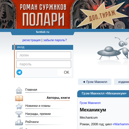
fantlab ru
регистрация
|
забыли пароль?
вход
OK
◄ Грэм Макнилл
издания
Главная
Грэм Макнилл «Механикум»
Авторы, книги
Грэм Макнилл
Новинки и планы
Механикум
Награды, премии
Mechanicum
Рейтинги
Роман,
2008
год; цикл
«Warhamme