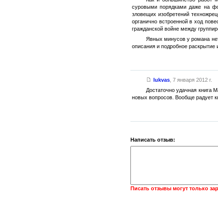
суровыми порядками даже на фо
зловещих изобретений техножрец
органично встроенной в ход пове
гражданской войне между группир
Явных минусов у романа нет
описания и подробное раскрытие 
lukvas
,
7 января 2012 г.
Достаточно удачная книга М
новых вопросов. Вообще радует кн
Написать отзыв:
Писать отзывы могут только за