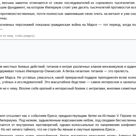
у, весьма заметно отличаются от своих последователей из сорокового тысячелетия
вшие фундамент, на котором Империум стоит уже десять тысячелетий противостоя вс
— противоестественные, почти полностью заменившие свою плоть на металл и уже ск
ычны.
основных персонажей показана гражданская война на Марсе — тот период, когда п
 —
те по нему, чтобы увидеть)
епился в сверхценную планету, оплот знаний, технологий и промышленности всеми ру
му, на планету послали одну жалкую роту и несколько полков гвардии, а не десятки 
рса на сторону Хоруса. Вот этот пробел в логике неясен вообще. Автор даже не пыта
ка точно были.
е местных боевых действий, титанов и интриг различных кланов механикумов и ордено
удерживал только Император-Омниссия. А битва гигантких титанов — это прелесть.
дия Марса. Не устаёшь ужасаться, какой прекрасный подарок преподнесён всем ксен
, учёных и исследователей. Это масштабное бедствие — самое интересное и захватыв
я не к чему. Вполне себе крепкий и интересный боевик с интригами, многими сюжетн
илл отсылает нас к событиям Ереси, предшествующим битве на Истваан V. Героем по
мпериума. Под низким, задымленным марсианским небом, под сводами бесчисленных ц
гается от внутренних противоречий, однако колоссальные по напряжению конфликт
. Но нет ничего тайного, что не стало бы явным в смутные времена Ереси…
Макнилла, книга очень атмосферная. Автор мастерски описывает нравы Адептус М