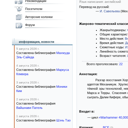
Рекомендации
Язык написания: английский
Перевод на русский:
Посетители
—
И. Савельева
(Мех
Авторские колонки
Жанрово-тематический класс
Форум
Жанры/поджанры:
Общие характерис
Место действия:
В
информация, новости
Время действия:
Д
Сюжетные ходы:
И
5 августа 2026 г.
Линейность сюжет
Составлена библиография
Махмуда
Возраст читателя:
Эль-Сайеда
Всего проголосовало:
22
4 августа 2026 г.
Составлена библиография
Маркуса
Кливера
Аннотация:
Разгар восстания Хор
3 августа 2026 г.
адептов Механикум. Хрупко
Составлена библиография
Моники
тёмной эры технологий, н
Ким
Марса и Терры. Спасения 
сыграть Далии Кифере, обы
2 августа 2026 г.
Составлена библиография
Вайшнави Патель
Входит в:
1 августа 2026 г.
— цикл
«Warhammer 40,000
Составлена библиография
Шэнь Тао
Издания:
ВСЕ
(3)