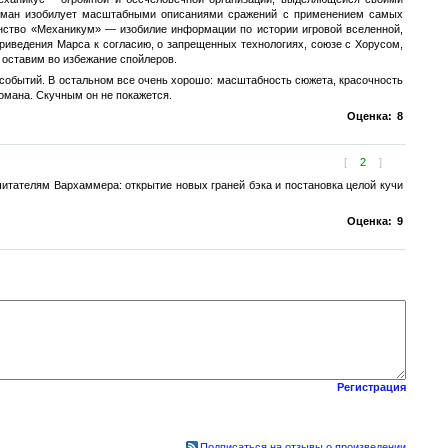
 роман изобилует масштабными описаниями сражений с применением самых
инство «Механикум» — изобилие информации по истории игровой вселенной,
риведения Марса к согласию, о запрещенных технологиях, союзе с Хорусом,
 оставим во избежание спойлеров.
 событий. В остальном все очень хорошо: масштабность сюжета, красочность
омана. Скучным он не покажется.
Оценка:
8
[
2
]
 читателям Вархаммера: открытие новых граней бэка и постановка целой кучи
Оценка:
9
Регистрация
Подписаться на отзывы о произведении