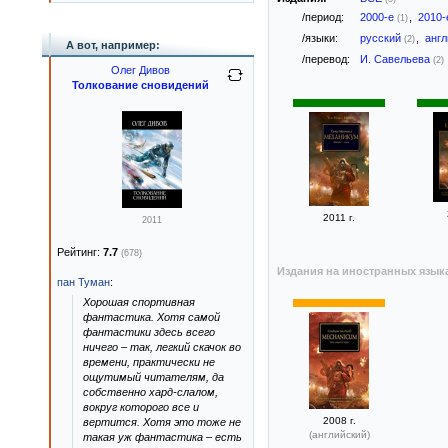
/период:
2000-е
,
2010
(1)
/языки:
русский
,
анг
(2)
А вот, например:
/перевод:
И. Савельева
(2)
Олег Дивов
Толкование сновидений
2011 г.
2011
Рейтинг:
7.7
(678)
Издания на иностранных язык
пан Туман
:
Хорошая спортивная
фантастика. Хотя самой
фантастики здесь всего
ничего – так, легкий скачок во
времени, практически не
ощутимый читателям, да
собственно хард-слалом,
вокруг которого все и
2008 г.
вертится. Хотя это тоже не
(английский)
такая уж фантастика – есть