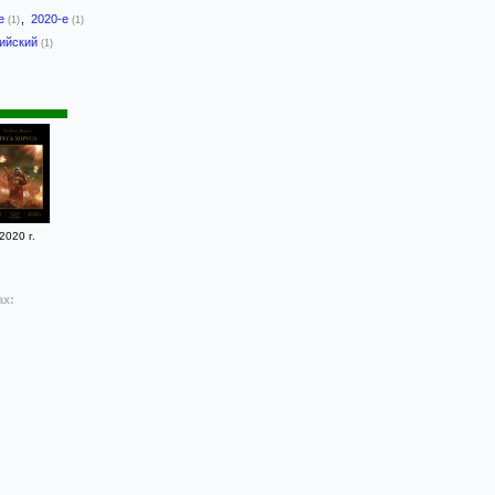
-е
,
2020-е
(1)
(1)
лийский
(1)
2020 г.
ах: