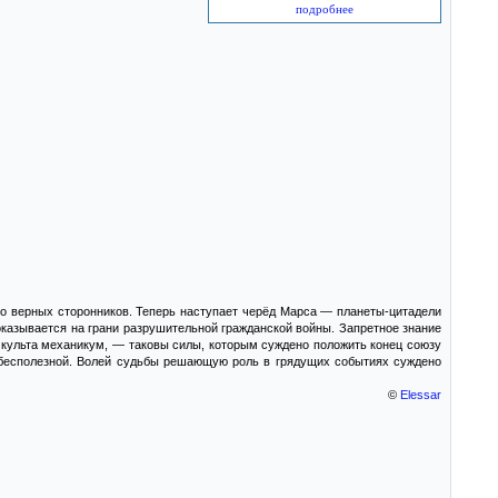
подробнее
го верных сторонников. Теперь наступает черёд Марса — планеты-цитадели
казывается на грани разрушительной гражданской войны. Запретное знание
 культа механикум, — таковы силы, которым суждено положить конец союзу
 бесполезной. Волей судьбы решающую роль в грядущих событиях суждено
©
Elessar