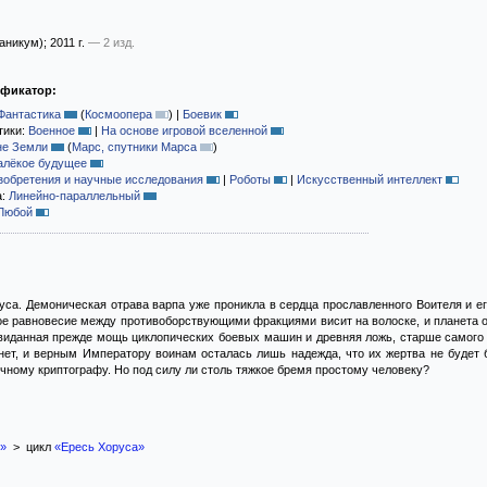
аникум)
; 2011 г.
— 2 изд.
ификатор:
Фантастика
(
Космоопера
)
|
Боевик
тики:
Военное
|
На основе игровой вселенной
не Земли
(
Марс, спутники Марса
)
алёкое будущее
зобретения и научные исследования
|
Роботы
|
Искусственный интеллект
а:
Линейно-параллельный
Любой
уса. Демоническая отрава варпа уже проникла в сердца прославленного Воителя и е
е равновесие между противоборствующими фракциями висит на волоске, и планета о
евиданная прежде мощь циклопических боевых машин и древняя ложь, старше самого
нет, и верным Императору воинам осталась лишь надежда, что их жертва не будет
чному криптографу. Но под силу ли столь тяжкое бремя простому человеку?
»
> цикл
«Ересь Хоруса»