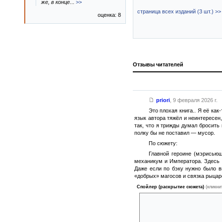
же, в конце
...
>>
страница всех изданий (3 шт.) >>
оценка: 8
Отзывы читателей
priori
,
9 февраля 2026 г.
Это плохая книга.. Я её как
язык автора тяжёл и неинтересен
так, что я трижды думал бросить 
полку бы не поставил — мусор.
По сюжету:
Главной героине (мэрисью
механикум и Императора. Здесь 
Даже если по бэку нужно было в
«добрых» магосов и связка рыцаре
Спойлер (раскрытие сюжета)
(кликни
Марс находится в солнечной с
посылать на Марс. Мы букваль
Хорус заругает..