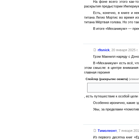
На фоне всего этого как-т
раскрытия предыстории Империума
Есть, конечно, в книге и 
титана Легио Мортис во время из
титана Мёртвая голова. Но это та
В итоге «Механикум» — пре
r9snick
,
20 января 2025 г.
Грэм Макнилл наряду с Дэно
В «Механикум» есть всё, чт
этом смысле: в центре внимания 
главная героиня
Спойлер (раскрытие сюжета)
(кликни
которая станет стражем аж це
, есть путешествие к особой ц
Особенно иронично, какие з
Увы, за пределами «помотив
Тимолеонт
,
7 января 2017
Из первого десятка книг «