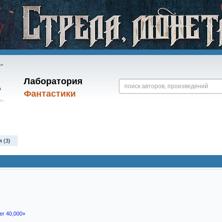
Лаборатория
Фантастики
 (3)
r 40,000»