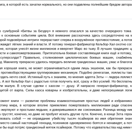
ига, в которой есть зачатки нормального, но они подавлены полнейшим бредом автора. 
о сумбурной «Битвы за Бездну» я немного опасался за качество очередного тома
 к основным событиям цикла. Всё внимание рассказчика здесь сосредоточено на к
оторой подковёрные интриги перерастают сперва в вооружённое противостояние, а по
о жаждет лёгких знаний и власти. И потому генерал-фабрикатор Кельбор-Хал охотно с
йне, которая унесёт жизни миллионов и ввергнет Марс во тьму. В лучших традициях
висти и самопожертвованию. Притягательна боевая составляющая книги ещё и потому,
 суперсолдат? Правильно, столкновения циклопических боевых машин, снабжён
д. Макниллу прекрасно удалось передать величие грандиозных машин, ужас и благог
ая хорошая книга, не может ограничиваеться одним лишь экшеном, как бы прекрас
у противоборствующими группировками механикум. Подобно ренегатам, лоялисты так
оздать нечто своё. Истинный путь к знаниям, по мнения адепта Зеты — лидера лоялист
. А вот Кельбор-Хал с радостью готов получить всё, сразу и без усилий. Но бесплат
и малую. В случае сделки с хаосом — душу. И напрасно генерал-фабрикатор, киб
щитой от варпа. Силы хаоса коварны и изобретательны, и даже непогрешимая лог
омент книги — развитие проблемы взаимоотношения простых людей и избранников
ртину мира, в котором вполне приемлемо пожертвовать миллионами ради спасен
й жертвуют и простыми людьми, и доверившимися им союзниками. Разница между ними
рустят, конечно, но даже не пробуют искать другие пути. Конечно, в конце Зета геро
твовать собой — не оправдание убийству тысяч псайкеров во имя обретения знани
есто самый настоящий геноцид, псиоников одновременно боятся и ненавидят, а пото
м бы ещё потряс грандиозный мятеж псайкеров. Потому что издевательства над ними 