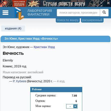
ЛАБОРАТОРИЯ
ФАНТАСТИКИ
поиск по жанру
расширенный
издания (4)
Эл Юинг, Кристиан Уорд «Вечность»
Эл Юинг
,
художник —
Кристиан Уорд
Вечность
Eternity
Комикс,
2019
год
Язык написания: английский
Перевод на русский:
—
Р. Хубиев
(Вечность)
; 2020 г.
— 4 изд.
Рейтинг
Средняя оценка:
7.00
Оценок:
6
Моя оценка:
-