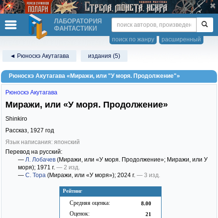
ЛАБОРАТОРИЯ
ФАНТАСТИКИ
поиск по жанру
расширенный
◄ Рюноскэ Акутагава
издания (5)
Рюноскэ Акутагава «Миражи, или "У моря. Продолжение"»
Рюноскэ Акутагава
Миражи, или «У моря. Продолжение»
Shinkiro
Рассказ,
1927
год
Язык написания: японский
Перевод на русский:
—
Л. Лобачев
(Миражи, или «У моря. Продолжение»; Миражи, или У
моря)
; 1971 г.
— 2 изд.
—
С. Тора
(Миражи, или «У моря»)
; 2024 г.
— 3 изд.
Рейтинг
Средняя оценка:
8.00
Оценок:
21