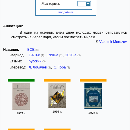
Моя оценка:
-
подробнее
Аннотация:
В один из осенних дней двое молодых людей отправились
смотреть на берег моря, чтобы посмотреть мираж.
©
Vladimir Morozov
Издания:
ВСЕ
(5)
/период:
1970-е
,
1990-е
,
2020-е
(1)
(1)
(3)
/языки:
русский
(5)
/перевод:
Л. Лобачев
,
С. Тора
(2)
(3)
1998 г.
2024 г.
1971 г.