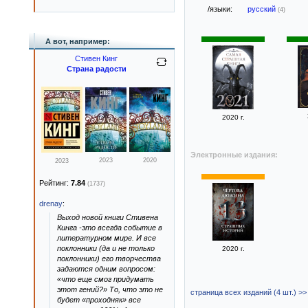
/языки:
русский
(4)
А вот, например:
Стивен Кинг
Страна радости
2020 г.
Электронные издания:
2023
2020
2023
Рейтинг:
7.84
(1737)
drenay
:
Выход новой книги Стивена
Кинга -это всегда событие в
литературном мире. И все
поклонники (да и не только
2020 г.
поклонники) его творчества
задаются одним вопросом:
«что еще смог придумать
этот гений?» То, что это не
страница всех изданий (4 шт.) >>
будет «проходняк» все