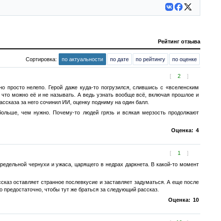
Рейтинг отзыва
Сортировка:
по актуальности
по дате
по рейтингу
по оценке
[
2
]
о просто нелепо. Герой даже куда-то погрузился, слившись с «вселенским
 что можно её и не называть. А ведь узнать вообще всё, включая прошлое и
ассказа за него сочинил ИИ, оценку подниму на один балл.
больше, чем нужно. Почему-то людей грязь и всякая мерзость продолжают
Оценка:
4
[
1
]
предельной чернухи и ужаса, царящего в недрах даркнета. В какой-то момент
ассказ оставляет странное послевкусие и заставляет задуматься. А еще после
ло предостаточно, чтобы тут же браться за следующий рассказ.
Оценка:
10