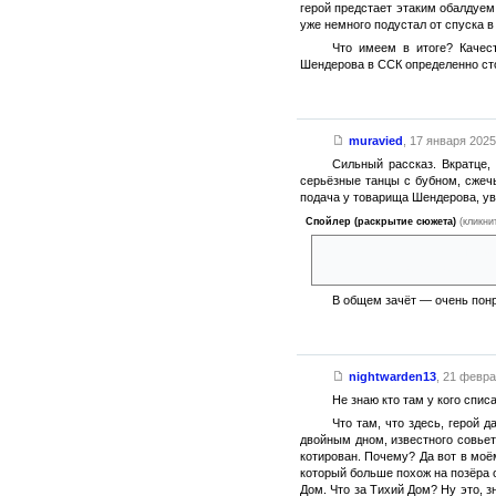
герой предстает этаким обалдуем,
уже немного подустал от спуска в
Что имеем в итоге? Качест
Шендерова в ССК определенно ст
muravied
,
17 января 2025 
Сильный рассказ. Вкратце,
серьёзные танцы с бубном, сжечь
подача у товарища Шендерова, у
Спойлер (раскрытие сюжета)
(кликни
с личностью Психопомпы я рас
«Полночи» Дина Кунца, тот ср
В общем зачёт — очень пон
nightwarden13
,
21 феврал
Не знаю кто там у кого спис
Что там, что здесь, герой 
двойным дном, известного совьет
котирован. Почему? Да вот в моё
который больше похож на позёра о
Дом. Что за Тихий Дом? Ну это, з