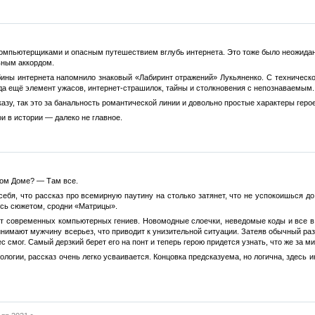
омпьютерщиками и опасным путешествием вглубь интернета. Это тоже было неожиданн
ьным аккордом.
ины интернета напомнило знаковый «Лабиринт отражений» Лукьяненко. С технической
да ещё элемент ужасов, интернет-страшилок, тайны и столкновения с непознаваемым.
казу, так это за банальность романтической линии и довольно простые характеры герое
ои в истории — далеко не главное.
хом Доме? — Там все.
ебя, что рассказ про всемирную паутину на столько затянет, что не успокоишься до
ось сюжетом, сродни «Матрицы».
 современных компьютерных гениев. Новомодные слоечки, неведомые коды и все в то
инимают мужчину всерьез, что приводит к унизительной ситуации. Затеяв обычный раз
с смог. Самый дерзкий берет его на понт и теперь герою придется узнать, что же за 
логии, рассказ очень легко усваивается. Концовка предсказуема, но логична, здесь и