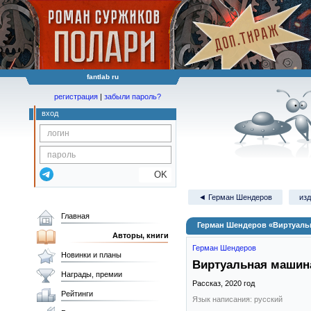
fantlab ru
регистрация
|
забыли пароль?
вход
OK
◄ Герман Шендеров
изд
Главная
Герман Шендеров «Виртуаль
Авторы, книги
Герман Шендеров
Новинки и планы
Виртуальная машин
Награды, премии
Рассказ,
2020
год
Рейтинги
Язык написания: русский