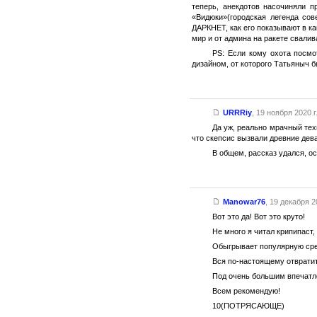
теперь, анекдотов насочиняли 
«Видюки»(городская легенда со
ДАРКНЕТ, как его показывают в 
мир и от админа на ракете свали
PS: Если кому охота посмо
дизайном, от которого Татьяныч 
URRRiy
,
19 ноября 2020 г
Да уж, реально мрачный тех
что скепсис вызвали древние дев
В общем, рассказ удался, ос
Manowar76
,
19 декабря 20
Вот это да! Вот это круто!
Не много я читал крипипаст,
Обыгрывает популярную сре
Вся по-настоящему отвратит
Под очень большим впечатл
Всем рекомендую!
10(ПОТРЯСАЮЩЕ)