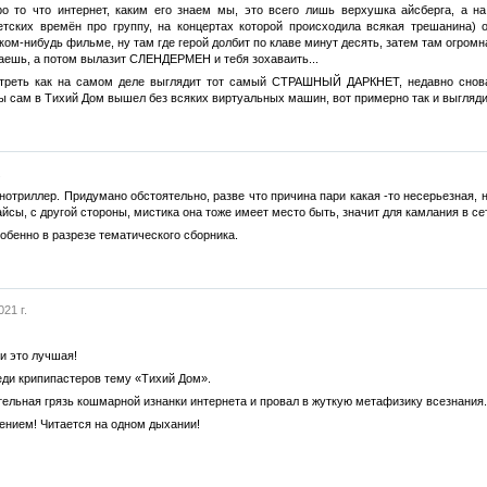
про то что интернет, каким его знаем мы, это всего лишь верхушка айсберга,
ветских времён про группу, на концертах которой происходила всякая трешанин
каком-нибудь фильме, ну там где герой долбит по клаве минут десять, затем там о
ваешь, а потом вылазит СЛЕНДЕРМЕН и тебя зохаваить...
треть как на самом деле выглядит тот самый СТРАШНЫЙ ДАРКНЕТ, недавно снова 
бы сам в Тихий Дом вышел без всяких виртуальных машин, вот примерно так и выгляди
.
нотриллер. Придумано обстоятельно, разве что причина пари какая -то несерьезная, 
айсы, с другой стороны, мистика она тоже имеет место быть, значит для камлания в 
обенно в разрезе тематического сборника.
21 г.
 и это лучшая!
ди крипипастеров тему «Тихий Дом».
ельная грязь кошмарной изнанки интернета и провал в жуткую метафизику всезнания.
ением! Читается на одном дыхании!