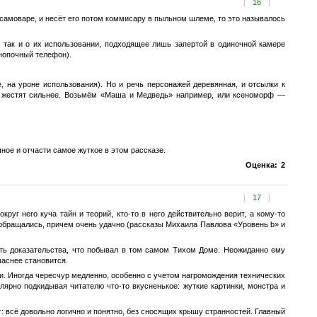
[
16
]
м самоваре, и несёт его потом коммисару в пыльном шлеме, то это называлось
, так и о их использовании, подходящее лишь запертой в одиночной камере
кнопочный телефон).
 на уроне использования). Hо и речь персонажей деревянная, и отсылки к
ы жестят сильнее. Возьмём «Маша и Медведь» например, или ксеноморф —
ое и отчасти самое жуткое в этом рассказе.
Оценка:
2
[
17
]
уг него куча тайн и теорий, кто-то в него действительно верит, а кому-то
е обращались, причем очень удачно (рассказы Михаила Павлова «Уровень b» и
ить доказательства, что побывал в том самом Тихом Доме. Неожиданно ему
паснее становится.
ли. Иногда чересчур медленно, особенно с учетом нагромождения технических
лярно подкидывая читателю что-то вкусненькое: жуткие картинки, монстра и
т: всё довольно логично и понятно, без сносящих крышу странностей. Главный