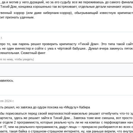
 да и мотив у него дурацкий, но за его судьбу все же переживаешь до самого финала
 Тихий Дом, концовка хорошенько так встряхивает, отдельные детали начинают играть
венный хоррор (или даже киберпанк-хоррор), обыгрывающий известную крипипаст
оит признать удачным.
г.
 про то, как парень решил проверить крипипасту «Тихий Дом». Это типа такой сайт
 не один винчестер и сойти с ума к чёртовой бабушке.. Думал вчера закинусь пяток
влекательная. Сюжетный финт
те по нему, чтобы увидеть)
кусил без проблем, особенно, когда он не стал включать камеру. Я сразу подумал, л
осся с компьютером и стал киберовощем.
равилось.
я 2024 г.
ать решил, но завязка до одури похожа на «Медузу» Кабира
дабы порисоваться перед своей вертихвосткой-мамзелью решает отчебучить что-то эд
артиста, здесь же решает зайти в Тихий Дом... Завязка тоже мне смешна, вот прост
м отделе 2 программиста, которые реально чуть ли не на компах с перфокартами на
т IT, чем на реального программиста, дадут леща — прекрасно разбираются во всех ст
наете, такая байка о страшном-страшном интернете, ну, как раньше верили, что внутр