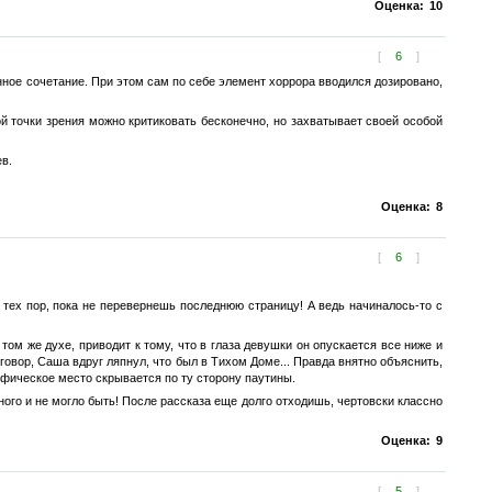
Оценка:
10
[
6
]
ое сочетание. При этом сам по себе элемент хоррора вводился дозировано,
 точки зрения можно критиковать бесконечно, но захватывает своей особой
в.
Оценка:
8
[
6
]
 тех пор, пока не перевернешь последнюю страницу! А ведь начиналось-то с
м же духе, приводит к тому, что в глаза девушки он опускается все ниже и
говор, Саша вдруг ляпнул, что был в Тихом Доме... Правда внятно объяснить,
мифическое место скрывается по ту сторону паутины.
ного и не могло быть! После рассказа еще долго отходишь, чертовски классно
Оценка:
9
[
5
]