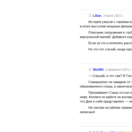
Lilian
,
3 июня 2021 г.
История ужасов с героями-к
в итоге выступив мощным финал
Описание погружения в глуб
виртуальной магией. Добавьте сю
Если за что и попенять расс
Но это тот случай, когда гер
Wolf94
,
2 февраля 2021 г.
— Слушай, а что там? В Ти
Совершенно не ожидала от с
обыкновенного спора, а закончил
Программист Саша отстал от
ниже. Коллеги по работе не воспр
что Дом и себя представляет — не
Не смотря на обилие термино
написано!