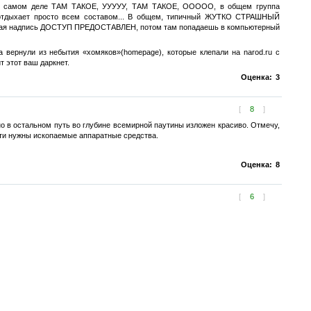
 а на самом деле ТАМ ТАКОЕ, УУУУУ, ТАМ ТАКОЕ, ООООО, в общем группа
а) отдыхает просто всем составом... В общем, типичный ЖУТКО СТРАШНЫЙ
громная надпись ДОСТУП ПРЕДОСТАВЛЕН, потом там попадаешь в компьютерный
вернули из небытия «хомяков»(homepage), которые клепали на narod.ru с
т этот ваш даркнет.
Оценка:
3
[
8
]
но в остальном путь во глубине всемирной паутины изложен красиво. Отмечу,
сети нужны ископаемые аппаратные средства.
Оценка:
8
[
6
]