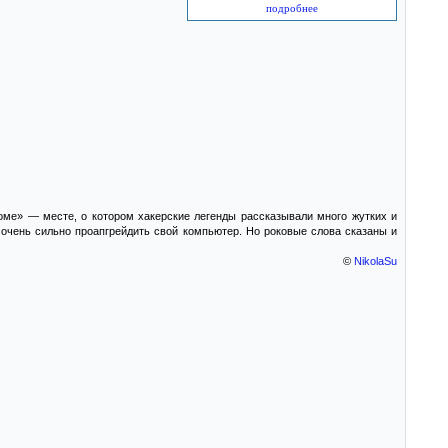
подробнее
ме» — месте, о котором хакерские легенды рассказывали много жутких и
очень сильно проапгрейдить свой компьютер. Но роковые слова сказаны и
©
NikolaSu