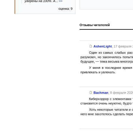
уверены на 100%. А
...
>>
оценка: 9
Отзывы читателей
AshenLight
,
17 февраля 2
Один из самых слабых расс
разумом», но закончилось попытк
будущее, — тема весьма многогран
У меня в последнее время 
привлекать и увлекать.
Bachman
,
8 февраля 2026
Киберхоррор с элементами т
становится очень неуютно, будто
Хоть некоторые читатели и 
него мне захотелось сделать пере