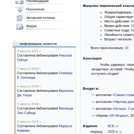
Рекомендации
Жанрово-тематический класс
Посетители
Жанры/поджанры:
Общие характерис
Авторские колонки
Место действия:
Н
Время действия:
2
Форум
Сюжетные ходы:
К
Линейность сюжет
Возраст читателя:
информация, новости
Всего проголосовало:
33
9 августа 2026 г.
Составлена библиография
Николая
Аннотация:
Гейнце
Чтобы удержать свою
7 августа 2026 г.
загадочных историй. Чтоб
Составлена библиография
Оливера
отступать поздно!
К. Лэнгмида
6 августа 2026 г.
Входит в:
Составлена библиография
Вероники
— антологию
«Самая страш
Дж. Генри
— антологию
«Чёртова дюж
5 августа 2026 г.
Составлена библиография
Махмуда
— антологию
«Лучшее. Стр
Эль-Сайеда
— сборник
«Из бездны»
, 20
4 августа 2026 г.
Составлена библиография
Маркуса
Издания:
ВСЕ
(4)
Кливера
/период:
2020-е
(4)