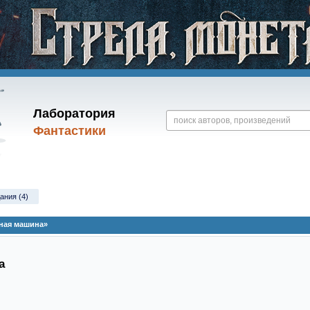
Лаборатория
Фантастики
ания (4)
ная машина»
а