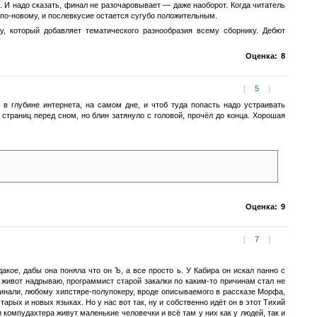
. И надо сказать, финал не разочаровывает — даже наоборот. Когда читатель
 по-новому, и послевкусие остается сугубо положительным.
у, который добавляет тематического разнообразия всему сборнику. Дебют
Оценка:
8
[
5
]
 в глубине интернета, на самом дне, и чтоб туда попасть надо устраивать
 страниц перед сном, но блин затянуло с головой, прочёл до конца. Хорошая
ибо Алёна, либо этот Морф. Концовочка хороша. Напомнила Дэнни из
Оценка:
9
[
7
]
акое, дабы она поняла что он Ъ, а все просто ь. У Кабира он искал панно с
о живот надрываю, программист старой закалки по каким-то причинам стал не
чинали, любому хипстяре-полупокеру, вроде описываемого в рассказе Морфа,
арых и новых языках. Но у нас вот так, ну и собственно идёт он в этот Тихий
и компудахтера живут маленькие человечки и всё там у них как у людей, так и