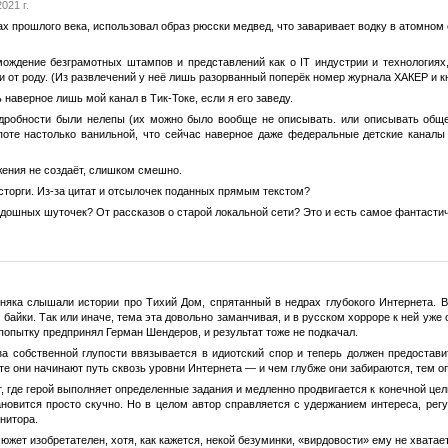
021 г.
дах прошлого века, использовал образ рюсски медвед, что заваривает водку в атомно
омождение безграмотных штампов и представлений как о IT индустрии и технологиях
и от роду. (Из развлечений у неё лишь разорванный поперёк номер журнала ХАКЕР и 
 наверное лишь мой канал в Тик-Токе, если я его заведу.
дробности были нелепы (их можно было вообще не описывать. или описывать обще,
поте настолько ванильной, что сейчас наверное даже федеральные детские канал
яжения не создаёт, слишком смешно.
сторги. Из-за цитат и отсылочек поданных прямым текстом?
ошных шуточек? От рассказов о старой локальной сети? Это и есть самое фантастичн
яка слышали истории про Тихий Дом, спрятанный в недрах глубокого Интернета. Вокр
 байки. Так или иначе, тема эта довольно заманчивая, и в русском хорроре к ней уж
попытку предпринял Герман Шендеров, и результат тоже не подкачал.
за собственной глупости ввязывается в идиотский спор и теперь должен предостав
те они начинают путь сквозь уровни Интернета — и чем глубже они забираются, тем о
т, где герой выполняет определенные задания и медленно продвигается к конечной це
новится просто скучно. Но в целом автор справляется с удержанием интереса, регу
нитора.
южет изобретателен, хотя, как кажется, некой безуминки, «вирдовости» ему не хватае