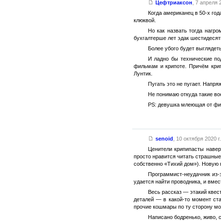
Цефтриаксон
,
7 апреля 2
Когда американец в 50-х го
клюквой.
Но как назвать тогда нагр
бухгалтерше лет эдак шестидесят
Более убого будет выглядеть
И ладно бы технические по
фильмам и крипоте. Причём кри
Лунтик.
Пугать это не пугает. Напр
Не понимаю откуда такие во
PS: девушка млеющая от фид
senoid
,
10 октября 2020 г.
Ценители крипипасты наверн
просто нравится читать страшные
собственно «Тихий дом»). Новую 
Программист-неудачник из-
удается найти проводника, и вмес
Весь рассказ — этакий квес
деталей — в какой-то момент ста
прочие кошмары по ту сторону мо
Написано бодренько, живо, с