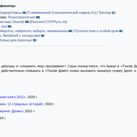
ификатор:
Хоррор/Ужасы
(
Современный психологический хоррор
)
|
Триллер
тики:
Психологическое
аш мир (Земля)
(
Россия/СССР/Русь
)
1 век
иберсети, нейросети, киборги, наномашины
|
Путешествие к особой цели
а:
Линейный с экскурсами
Только для взрослых
 девушку и сохранить лицо программист Саша похвастался, что бывал в «Тихом До
ы действительно побывать в «Тихом Доме» нужно выложить немалую сумму денег, и 
ная книга 2021»
, 2020 г.
ина. 13 страшных историй»
, 2020 г.
ашное. Дрожь»
, 2021 г.
24 г.