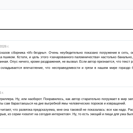
026 г.
казов сборника «Из бездны». Очень неубедительно показано погружение в сеть, он
а пшиком. Кстати, и цель этого «зачарованного паломничества» настолько банально,
ная. Опус ничего, кроме раздражения, не вызвал. Если автор признается, что текст р
складывается впечатление, что несправедливости и грязи в нашем мире гораздо 
 г.
риллера. Ну, или наоборот. Понравилось, как автор старательно погружает в мир за
 ты сам барахтаешься на дне выгребной ямы человеческих пороков и извращений.
считают, что развязка предсказуема, мне она таковой не показалась: все как надо. Р
рыв, из серии «хватит на сегодня интернетов». Ну, то есть эмоций и пищи для ума бы