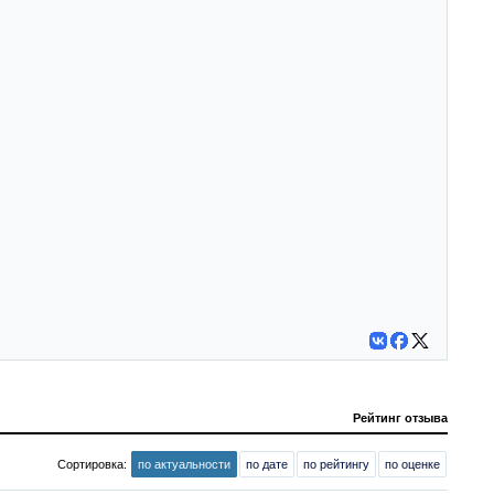
Рейтинг отзыва
Сортировка:
по актуальности
по дате
по рейтингу
по оценке