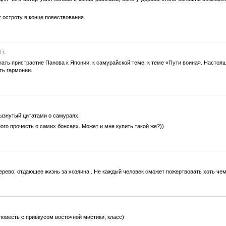
 остроту в конце повествования.
 г.
знать пристрастие Панова к Японии, к самурайской теме, к теме «Пути воина». Настоя
ть гармонии.
.
ызнутый цитатами о самураях.
го прочесть о самих бонсаях. Может и мне купить такой же?))
рево, отдающее жизнь за хозяина.. Не каждый человек сможет пожертвовать хоть чем-т
повесть с привкусом восточной мистики, класс)