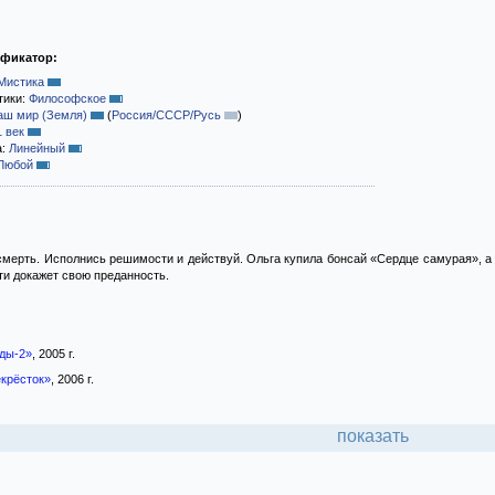
ификатор:
Мистика
тики:
Философское
аш мир (Земля)
(
Россия/СССР/Русь
)
1 век
а:
Линейный
Любой
мерть. Исполнись решимости и действуй. Ольга купила бонсай «Сердце самурая», а 
и докажет свою преданность.
ды-2»
, 2005 г.
екрёсток»
, 2006 г.
показать