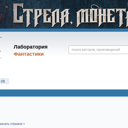
Лаборатория
Фантастики
 (3)
качать отрывок >