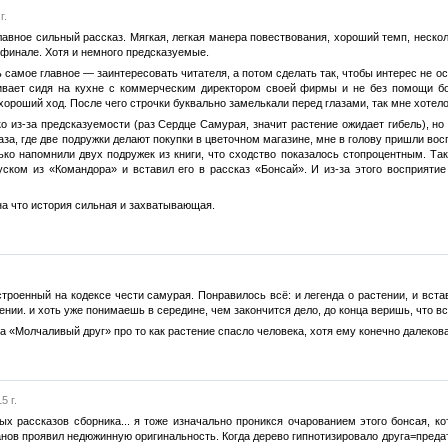
г.
авное сильный рассказ. Мягкая, легкая манера повествования, хороший темп, неско
финале. Хотя и немного предсказуемые.
 самое главное — заинтересовать читателя, а потом сделать так, чтобы интерес не ос
ривает сидя на кухне с коммерческим директором своей фирмы и не без помощи бо
оший ход. После чего строчки буквально замелькали перед глазами, так мне хотело
ко из-за предсказуемости (раз Сердце Самурая, значит растение ожидает гибель), н
аза, где две подружки делают покупки в цветочном магазине, мне в голову пришли во
ько напомнили двух подружек из книги, что сходство показалось стопроцентным. Та
уском из «Командора» и вставил его в рассказ «Бонсай». И из-за этого восприяти
 на что история сильная и захватывающая.
троенный на кодексе чести самурая. Понравилось всё: и легенда о растении, и вст
ении. и хоть уже понимаешь в середине, чем закончится дело, до конца веришь, что в
а «Молчаливый друг» про то как растение спасло человека, хотя ему конечно далековат
5 г.
ых рассказов сборника... я тоже изначально проникся очарованием этого бонсая, к
анов проявил недюжинную оригинальность. Когда дерево гипнотизировало друга=преда