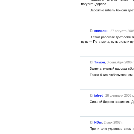
погубить дерево.
Вероятно гибель бонсая дает
квинлин
,
27 августа 2008
В этом рассказе даёт себя 
путь — Путь меча, путь силы и пу
Тимон
,
3 сентября 2006 г
Замечательный рассказ сбр
Также было любопытно немно
jaleed
,
28 февраля 2008 г.
Сильно! Дерево-защитник! Де
NDar
,
2 мая 2007 г.
Прочитал с удовольствием, 