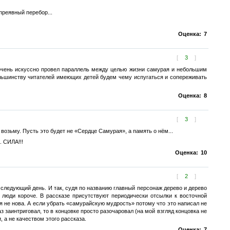
преявный перебор...
Оценка:
7
[
3
]
р очень искуссно провел параллель между целью жизни самурая и небольшим
ольшинству читателей имеющих детей будем чему испугаться и сопереживать
Оценка:
8
[
3
]
возьму. Пусть это будет не «Сердце Самурая», а память о нём...
. СИЛА!!!
Оценка:
10
[
2
]
 следующий день. И так, судя по названию главный персонаж дерево и дерево
е люди короче. В рассказе присутствуют периодически отсылки к восточной
ея не нова. А если убрать «самурайскую мудрость» потому что это написал не
з заинтриговал, то в концовке просто разочаровал (на мой взгляд концовка не
 а не качеством этого рассказа.
Оценка:
7