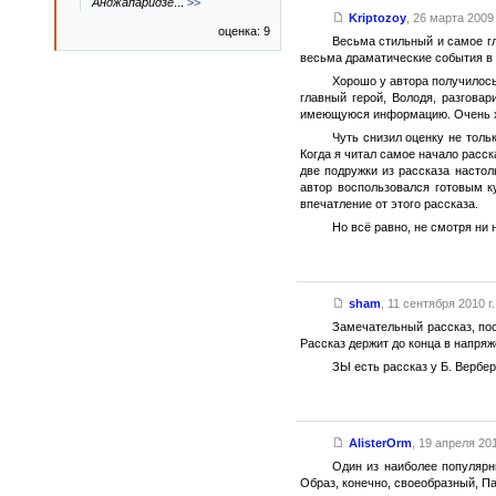
Анджапаридзе
...
>>
Kriptozoy
,
26 марта 2009 
оценка: 9
Весьма стильный и самое гл
весьма драматические события в 
Хорошо у автора получилось
главный герой, Володя, разгова
имеющуюся информацию. Очень хор
Чуть снизил оценку не толь
Когда я читал самое начало расск
две подружки из рассказа настол
автор воспользовался готовым к
впечатление от этого рассказа.
Но всё равно, не смотря ни
sham
,
11 сентября 2010 г.
Замечательный рассказ, пос
Рассказ держит до конца в напряж
ЗЫ есть рассказ у Б. Вербер
AlisterOrm
,
19 апреля 201
Один из наиболее популярн
Образ, конечно, своеобразный, П