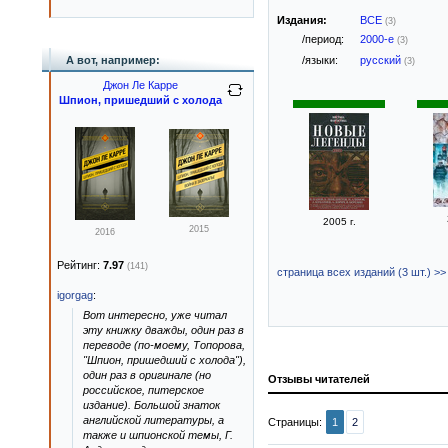
Издания:
ВСЕ
(3)
/период:
2000-е
(3)
/языки:
русский
А вот, например:
(3)
Джон Ле Карре
Шпион, пришедший с холода
2005 г.
2015
2016
Рейтинг:
7.97
(141)
страница всех изданий (3 шт.) >>
igorgag
:
Вот интересно, уже читал
эту книжку дважды, один раз в
переводе (по-моему, Топорова,
"Шпион, пришедший с холода"),
один раз в оригинале (но
Отзывы читателей
российское, питерское
издание). Большой знаток
английской литературы, а
Страницы:
1
2
также и шпионской темы, Г.