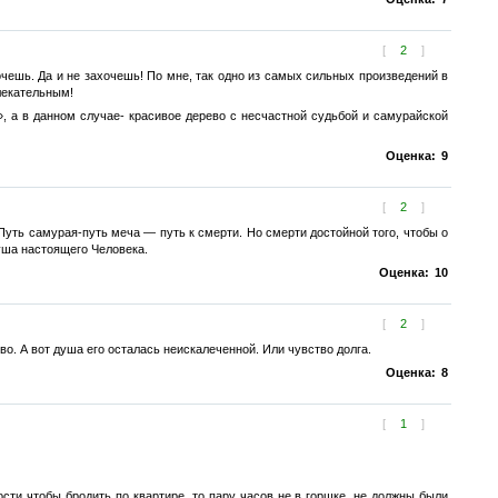
[
2
]
очешь. Да и не захочешь! По мне, так одно из самых сильных произведений в
лекательным!
, а в данном случае- красивое дерево с несчастной судьбой и самурайской
Оценка:
9
[
2
]
Путь самурая-путь меча — путь к смерти. Но смерти достойной того, чтобы о
душа настоящего Человека.
Оценка:
10
[
2
]
во. А вот душа его осталась неискалеченной. Или чувство долга.
Оценка:
8
[
1
]
ости чтобы бродить по квартире, то пару часов не в горшке, не должны были