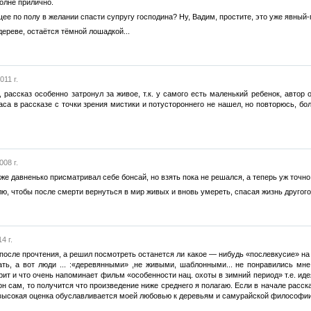
олне прилично.
ущее по полу в желании спасти супругу господина? Ну, Вадим, простите, это уже явный-
дереве, остаётся тёмной лошадкой...
11 г.
 рассказ особенно затронул за живое, т.к. у самого есть маленький ребенок, авто
са в рассказе с точки зрения мистики и потустороннего не нашел, но повторюсь, б
008 г.
е давненько присматривал себе бонсай, но взять пока не решался, а теперь уж точно 
ю, чтобы после смерти вернуться в мир живых и вновь умереть, спасая жизнь другого
4 г.
 после прочтения, а решил посмотреть останется ли какое — нибудь «послевкусие» на
ать, а вот люди ... :«деревянными» ,не живыми, шаблонными... не понравились мн
рит и что очень напоминает фильм «особенности нац. охоты в зимний период» т.е. ид
он сам, то получится что произведение ниже среднего я полагаю. Если в начале расска
 высокая оценка обуславливается моей любовью к деревьям и самурайской философии,