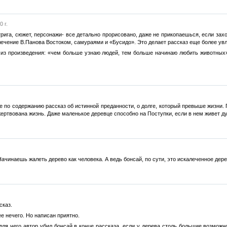
 г.
рига, сюжет, персонажи- все детально прорисовано, даже не прикопаешься, если зах
лечение В.Панова Востоком, самураями и «Бусидо». Это делает рассказ еще более ув
 из произведения: «чем больше узнаю людей, тем больше начинаю любить животных»
е по содержанию рассказ об истинной преданности, о долге, который превыше жизни. 
ожертвована жизнь. Даже маленькое деревце способно на Поступки, если в нем живет 
чинаешь жалеть дерево как человека. А ведь бонсай, по сути, это искалеченное дере
сказ.
ее нечего. Но написан приятно.
для чего автор убил бонсай в конце рассказа, если у дерева столь большие возможн