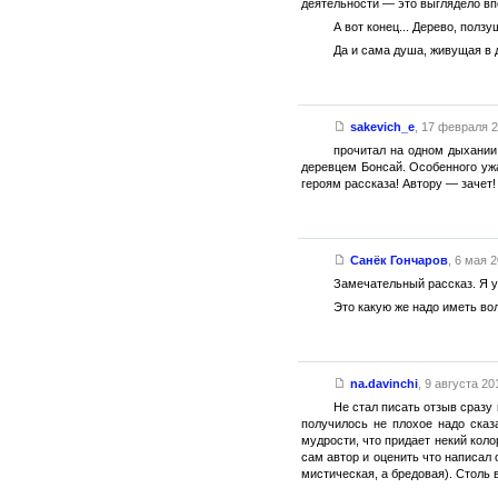
деятельности — это выглядело вп
А вот конец... Дерево, полз
Да и сама душа, живущая в 
sakevich_e
,
17 февраля 20
прочитал на одном дыхании,
деревцем Бонсай. Особенного ужа
героям рассказа! Автору — зачет!
Санёк Гончаров
,
6 мая 2
Замечательный рассказ. Я уж
Это какую же надо иметь вол
na.davinchi
,
9 августа 201
Не стал писать отзыв сразу
получилось не плохое надо сказ
мудрости, что придает некий коло
сам автор и оценить что написал 
мистическая, а бредовая). Столь