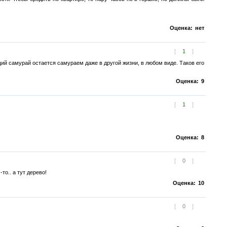
Оценка:
нет
[
1
]
щий самурай остается самураем даже в другой жизни, в любом виде. Таков его
Оценка:
9
[
1
]
Оценка:
8
[
0
]
о.. а тут дерево!
Оценка:
10
[
0
]