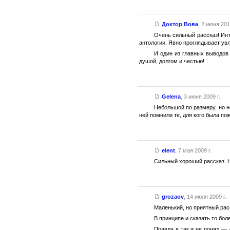
Доктор Вова
,
2 июня 2010
Очень сильный рассказ! Инт
антологии. Явно проглядывает ув
И один из главных выводов
душой, долгом и честью!
Gelena
,
3 июня 2009 г.
Небольшой по размеру, но н
ней помнили те, для кого была п
elent
,
7 мая 2009 г.
Сильный хороший рассказ. На
grozaov
,
14 июля 2009 г.
Маленький, но приятный рас
В принципе и сказать то бол
Правда я так и не понял — 