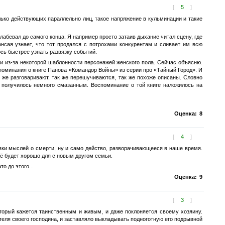
[
5
]
лько действующих параллельно лиц, такое напряжение в кульминации и такие
лабевал до самого конца. Я например просто затаив дыхание читал сцену, где
нсая узнает, что тот продался с потрохами конкурентам и сливает им всю
сь быстрее узнать развязку событий.
о и из-за некоторой шаблонности персонажей женского пола. Сейчас объясню.
споминания о книге Панова «Командор Войны» из серии про «Тайный Город». И
к же разговаривают, так же перешучиваются, так же похоже описаны. Словно
е получилось немного смазанным. Воспоминание о той книге наложилось на
Оценка:
8
[
4
]
авки мыслей о смерти, ну и само действо, разворачивающееся в наше время.
сё будет хорошо для с новым другом семьи.
о до этого...
Оценка:
9
[
3
]
оторый кажется таинственным и живым, и даже поклоняется своему хозяину.
теля своего господина, и заставляло выкладывать подноготную его подрывной