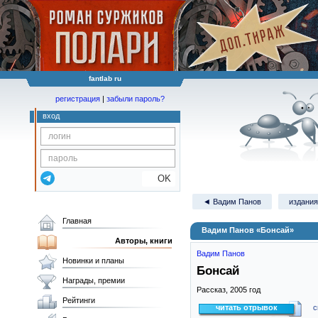
fantlab ru
регистрация
|
забыли пароль?
вход
OK
◄ Вадим Панов
издания
Главная
Вадим Панов «Бонсай»
Авторы, книги
Вадим Панов
Новинки и планы
Бонсай
Награды, премии
Рассказ,
2005
год
Рейтинги
читать отрывок
с