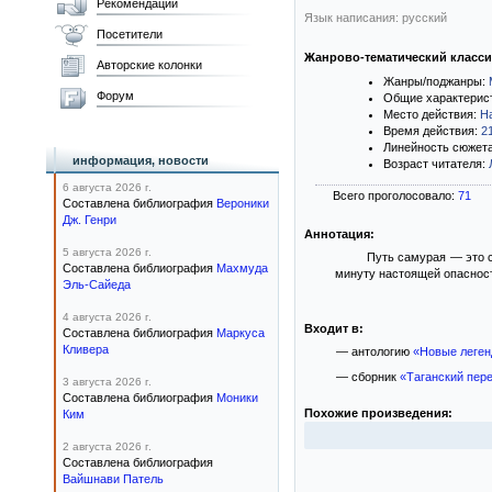
Рекомендации
Язык написания: русский
Посетители
Жанрово-тематический класс
Авторские колонки
Жанры/поджанры:
Форум
Общие характерис
Место действия:
Н
Время действия:
2
Линейность сюжет
информация, новости
Возраст читателя:
6 августа 2026 г.
Всего проголосовало:
71
Составлена библиография
Вероники
Дж. Генри
Аннотация:
5 августа 2026 г.
Путь самурая — это с
Составлена библиография
Махмуда
минуту настоящей опасност
Эль-Сайеда
4 августа 2026 г.
Входит в:
Составлена библиография
Маркуса
Кливера
— антологию
«Новые леген
— сборник
«Таганский пер
3 августа 2026 г.
Составлена библиография
Моники
Похожие произведения:
Ким
2 августа 2026 г.
Составлена библиография
Вайшнави Патель