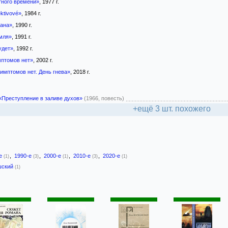
тного времени»
, 1977 г.
ektivové»
, 1984 г.
ана»
, 1990 г.
мля»
, 1991 г.
удет»
, 1992 г.
птомов нет»
, 2002 г.
имптомов нет. День гнева»
, 2018 г.
«Преступление в заливе духов»
(1966, повесть)
+ещё 3 шт. похожего
-е
,
1990-е
,
2000-е
,
2010-е
,
2020-е
(1)
(3)
(1)
(3)
(1)
шский
(1)