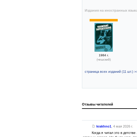
Издания на иностранных язык
1984 г.
(чешский)
страница всех изданий (11 шт.) >
Отзывы читателей
krakhno1
,
4 мая 2026 г.
Когда я читал это в детстве