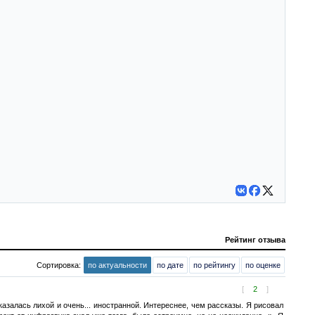
Рейтинг отзыва
Сортировка:
по актуальности
по дате
по рейтингу
по оценке
[
2
]
казалась лихой и очень... иностранной. Интереснее, чем рассказы. Я рисовал