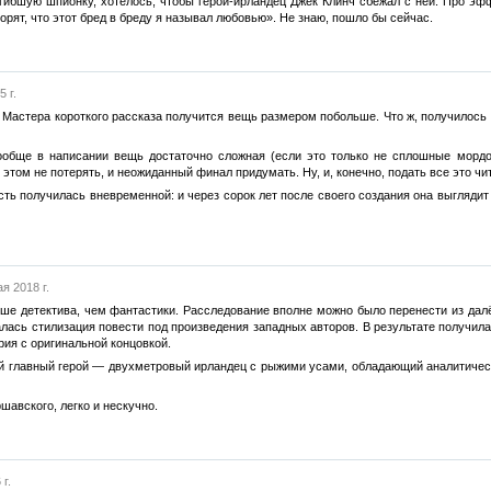
гибшую шпионку, хотелось, чтобы герой-ирландец Джек Клинч сбежал с ней. Про эффе
орят, что этот бред в бреду я называл любовью». Не знаю, пошло бы сейчас.
 г.
у Мастера короткого рассказа получится вещь размером побольше. Что ж, получилос
ообще в написании вещь достаточно сложная (если это только не сплошные мордоб
 этом не потерять, и неожиданный финал придумать. Ну, и, конечно, подать все это чи
сть получилась вневременной: и через сорок лет после своего создания она выглядит
я 2018 г.
ьше детектива, чем фантастики. Расследование вполне можно было перенести из дал
ась стилизация повести под произведения западных авторов. В результате получилас
рия с оригинальной концовкой.
 главный герой — двухметровый ирландец с рыжими усами, обладающий аналитическ
ршавского, легко и нескучно.
г.