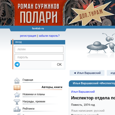
fantlab ru
регистрация
|
забыли пароль?
вход
OK
◄ Илья Варшавский
изд
Главная
Илья Варшавский «Инспекто
Авторы, книги
Илья Варшавский
Новинки и планы
Инспектор отдела 
Награды, премии
Повесть,
1974
год
Рейтинги
Язык написания: русский