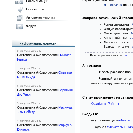
Перевод на чешский:
Рекомендации
—
Я. Пискачек
(Inspek
Посетители
Авторские колонки
Жанрово-тематический класс
Жанры/поджанры:
Форум
Общие характерис
Место действия:
В
Время действия:
Д
Линейность сюжет
информация, новости
Возраст читателя:
9 августа 2026 г.
Составлена библиография
Николая
Всего проголосовало:
57
Гейнце
Аннотация:
7 августа 2026 г.
В этом рассказе Варш
Составлена библиография
Оливера
К. Лэнгмида
Частный детектив ир
замешаны крупная корпо
6 августа 2026 г.
Составлена библиография
Вероники
Дж. Генри
С этим произведением связан
5 августа 2026 г.
Кладбище
;
Роботы
Составлена библиография
Махмуда
Эль-Сайеда
Входит в:
— условный цикл
«Фантаст
4 августа 2026 г.
Составлена библиография
Маркуса
— журнал
«Искатель 1974'
Кливера