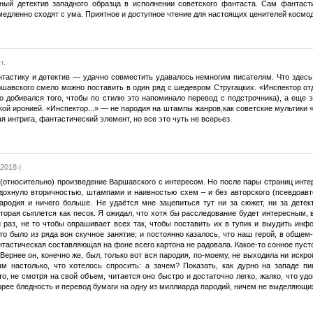
ный детектив западного образца в исполнении советского фантаста. Сам фантаст
медленно сходят с ума. Приятное и доступное чтение для настоящих ценителей космод
г.
тастику и детектив — удачно совместить удавалось немногим писателям. Что здесь 
ршавского смело можно поставить в один ряд с шедевром Стругацких. «Инспектор о
но добивался того, чтобы по стилю это напоминало перевод с подстрочника), а ещ
кой иронией. «Инспектор...» — не пародия на штампы жанров,как советские мультики 
я интрига, фантастический элемент, но все это чуть не всерьез.
2018 г.
 (относительно) произведение Варшавского с интересом. Но после пары страниц интер
дохнуло вторичностью, штампами и наивностью схем – и без авторского (псевдоавто
родия и ничего больше. Не удаётся мне зацепиться тут ни за сюжет, ни за дете
торая сыплется как песок. Я ожидал, что хотя бы расследование будет интересным, в
 раз, не то чтобы опрашивает всех так, чтобы поставить их в тупик и выудить инф
о было из ряда вон скучное занятие; и постоянно казалось, что наш герой, в общем-т
нтастическая составляющая на фоне всего картона не радовала. Какое-то сонное пусто
. Вернее он, конечно же, был, только вот вся пародия, по-моему, не выходила ни искр
ым настолько, что хотелось спросить: а зачем? Показать, как дурно на западе 
то, не смотря на свой объем, читается оно быстро и достаточно легко, жалко, что у
скорее бледность и перевод бумаги на одну из миллиарда пародий, ничем не выделяющ