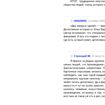
ИТОГ: традиционно-запутан
общества людей, члены которого 
ii00429935
,
1 ноября 2009 
«Два жанра в одном» — фан
Детективные истории от Ильи Ва
(автор вспоминал, что специаль
финалами. И все это подано с лег
где есть острый сюжет, детективна
Стронций 88
,
24 августа 
Я брался за редкое крупное
умных вещей, это произведение 
фантастическими элементами. Па
Картонные персонажи, интрига, ко
наблюдать, как наш герой каждый
непременно хрупкие гипотезы – эт
любит читать детективы). Да и фа
какого-то я тут не особо заметил
казалось неживым, искусственн
произведения, по-моему, в том, ч
всё-таки не такое уж это и дно, 