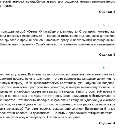
ический антураж понадобился автору для создания модели изолированного
етектива.
Оценка:
8
[
6
]
приходит на ум? «Отель «У погибшего альпиниста» Стругацких, конечно же.
тдела полезных ископаемых» — хорошая стилизация под западные детективы
е это триллер о промышленном шпионаже сразу с несколькими неожиданными
«Шпионские страсти» и «Ограбление по...», а именно ироничное произведение,
Оценка:
9
[
5
]
ес начал угасать. Всё-таки после коротких, но таких вот по-своему сильных,
рского) послесловия стало ясно, что это пародия на западные детективы с
ктивную интригу, ни за фантастическую составляющую. Ощущение бледное.
сё-таки замкнутое пространство, убийство, и каждого можно подозревать, но
ормацию, а наоборот скачет по верхам и каждому верит, строит всё новые и
о, и не знает, как это делается (что возможно, если автор действительно не
е царство – эта повесть-пародия. И кульбиты в конце не удивили. Да и юмора
омётной, ни умной даже – так что, после приятных ярких рассказов автора всё
пишут детективы? Так этот рассказ вышел ещё дурнее. Единственный плюс
довольствия особого не доставляет… но хоть и превеликого отторжения тоже –
ихся, на безвкусную литературу. Таковы мои ощущения.
Оценка:
4