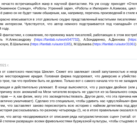
 нечасто встречающийся жанр в научной фантастике. На ум сходу приходят «Отель
наженное Солнце», «Роботы Утренней зари», «Роботы и Империя» А.Азимова, цикл 
сё равно он не будет таким обширным, как, например, перечень произведений в стиле
красно вписывается в этот довольно скудно представленный маститыми писателями 
им интересом. Чувствуется, что автор немного подстраивается под «западный» сти
 году.
ой фантастике, к сожалению, по-прежнему мало писателей, работающих в этом востре
ть Н.Александрову (
https://fantlab.ru/work547732
), А.Бондаренко, А.Дихнова (
https
вскую, В.Шалыгина (
https://fantlab.ru/autor1165
), М.Шуваева (
https://fantlab.ru/autor31061
)
021 г.
в от советского «мистера Шекли». Сюжет его завлекает своей запутанностью и нео
ое месторождение иридия. Головная фирма подозревает, что диверсию и убийство 
трое, так что проблем быть не должно. Только вот с самого начала что-то не заладил
ющая и действительно увлекает. В конце выясняется, что у разгадки двойное (или д
причину всех аномалий на Мези читателю вскрыть не удастся из-за банального сокр
 прав — я, как физик, могу это засвидетельствовать. Другое дело, что эта причина 
 тактично умалчивает). Сделано это специально, чтобы удивить нас «двуслойным» фин
 тем, что заставляет заново пересмотреть всю историю с наймом детектива под дру
 история рассказывалась по-разному четырежды (!), но в итоге правильным оказался п
ии, что автор «воздерживался от описания ряда натуралистических сцен» (читай: от
ной степени развращен всеми фривольностями буржуазной культуры, чтобы стыдливо пр