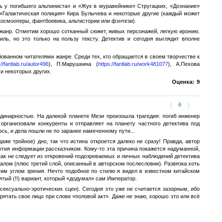
 у погибшего альпиниста» и «Жук в муравейнике» Стругацких, «Дознание»
«Галактическая полиция» Кира Булычева и некоторые другие (каждый может
 космооперы, фантбоевика, альтистории или фэнтези).
жанр. Отметим хорошо сотканный сюжет, живых персонажей, легкую иронию.
ль, но это только на пользу тексту. Детектив и сегодня выглядит вполне
бованном читателями жанре. Среди тех, кто обращается в своем творчестве к
://fantlab.ru/autor496
), П.Марушкина (
https://fantlab.ru/work481077
), А.Пехова
 и некоторых других.
Оценка:
9
[
6
]
рдинарностью. На далекой планете Мези произошла трагедия: погиб инженер
организовали конкуренты и отправляет на планету частного детектива под
ось, и дела пошли не по заранее намеченному пути...
аже тройное) дно, так что истина откроется далеко не сразу! Правда, автор
ытия информации рассказчиком. Кому-то эта причина покажется надуманной,
никак не следует из откровений подозреваемых и личных наблюдений детектива
алом (плюс третий слой, описанный в авторском послесловии). Развязка хоть
гим углом зрения. Нечто подобное по стилю я видел в известном китайском
ятый (!!) вариант, который «додумал» сам Император.
 сексуально-эротических сцен). Сегодня это уже не считается зазорным, ибо
ятать свое лицо при слове «половой акт». Даже не знаю, хорошо это или всё