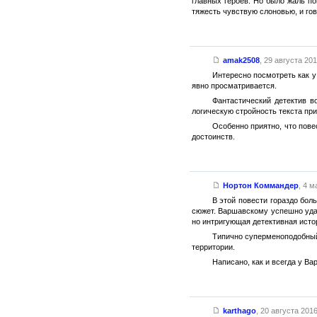
главных героев. Но было жаль по
тяжесть чувствую слоновью, и гов
amak2508
,
29 августа 2015
Интересно посмотреть как 
явно просматривается.
Фантастический детектив в
логическую стройность текста при
Особенно приятно, что пове
достоинств.
Нортон Коммандер
,
4 ма
В этой повести гораздо бол
сюжет. Варшавскому успешно удал
но интригующая детективная исто
Типично суперменоподобный
территории.
Написано, как и всегда у Ва
karthago
,
20 августа 2016 