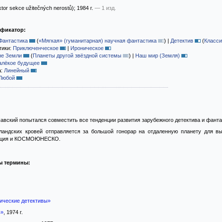
tor sekce užitečných nerostů)
; 1984 г.
— 1 изд.
ификатор:
Фантастика
(
«Мягкая» (гуманитарная) научная фантастика
)
|
Детектив
(
Класси
тики:
Приключенческое
|
Ироническое
не Земли
(
Планеты другой звёздной системы
)
|
Наш мир (Земля)
алёкое будущее
а:
Линейный
Любой
авский попытался совместить все тенденции развития зарубежного детектива и фанта
ландских кровей отправляется за большой гонорар на отдаленную планету для вы
рация и КОСМОЮНЕСКО.
ы термины:
ические детективы»
4»
, 1974 г.