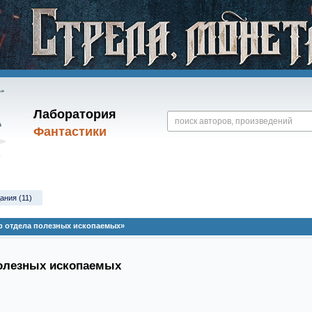
Лаборатория
Фантастики
ания (11)
р отдела полезных ископаемых»
полезных ископаемых