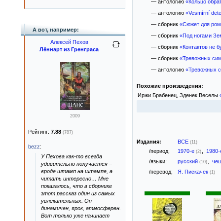
— антологию
«Кольцо обра
— антологию
«Vesmírní det
— сборник
«Сюжет для ром
А вот, например:
— сборник
«Под ногами Зе
Алексей Пехов
— сборник
«Контактов не б
Лённарт из Гренграса
— сборник
«Тревожных сим
— антологию
«Тревожных с
Похожие произведения:
Иржи Брабенец, Зденек Веселы
2009
Рейтинг:
7.88
(787)
Издания:
ВСЕ
(11)
bezz
:
/период:
1970-е
,
1980
(2)
У Пехова как-то всегда
/языки:
русский
,
че
(10)
удивительно получается –
вроде штамп на штампе, а
/перевод:
Я. Пискачек
(1)
читать интересно… Мне
показалось, что в сборнике
этот рассказ один из самых
увлекательных. Он
динамичен, ярок, атмосферен.
Вот только уже начинает