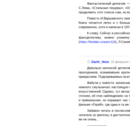
Фантастический детектив —
С.Лема, «Стальные пещеры», «Об
продолжить этот список сам, но в
Повесть И.Варшавского пре
Книга читается легко и с больш
современно, хотя и написан в 1974
К слову. Сейчас в российск
фантдетективу, можно упомяну
(
https://fantlab.ru/autor116
), Л.Синя
Darth_Veter
,
15 февраля 2
Довольно неплохой детекти
проходчиков, осваивавших крупн
прикрытием. Подозреваемых всего 
Фабула у повести захватыва
немного сжульничал: настоящую 
искусственной. Однако, тут автор
(точнее, об этих наблюдениях он
и тривиальная, но поражает нас
фильме «Герой», где одна и та же
Забавно читать в послеслов
читатель (и зритель) в достаточ
же не очень...
-----------------