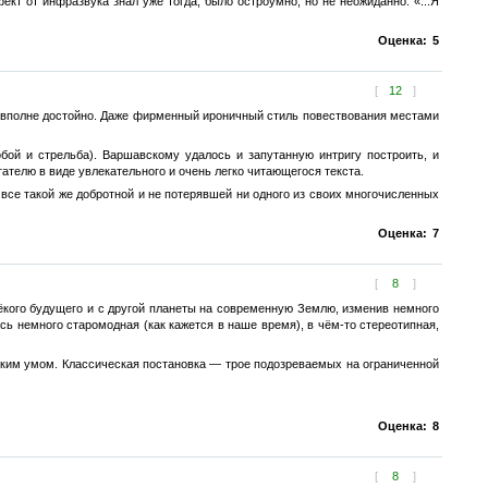
кт от инфразвука знал уже тогда, было остроумно, но не неожиданно. «...Я
Оценка:
5
[
12
]
ь вполне достойно. Даже фирменный ироничный стиль повествования местами
ой и стрельба). Варшавскому удалось и запутанную интригу построить, и
тателю в виде увлекательного и очень легко читающегося текста.
 все такой же добротной и не потерявшей ни одного из своих многочисленных
Оценка:
7
[
8
]
ёкого будущего и с другой планеты на современную Землю, изменив немного
ь немного старомодная (как кажется в наше время), в чём-то стереотипная,
им умом. Классическая постановка — трое подозреваемых на ограниченной
Оценка:
8
[
8
]